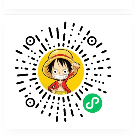
时
装
犯
规
身
材
太
吸
睛