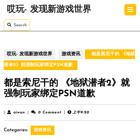
Skip
O
哎玩- 发现新游戏世界
to
B
content
Skip
Search
to
content
哎玩- 发现新游戏世界
游戏资讯
都是索尼干的 《地狱
潜者2》就强制玩家绑定PSN道歉
都是索尼干的 《地狱潜者2》就
强制玩家绑定PSN道歉
aiwan
|
aiwan
|
0 Comment
|
上午9:20
Categories:
游戏资讯