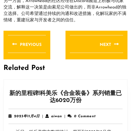
另一方面，Arrowhead的社区经理在Discord频道上积极与玩家
交流，解释这一决策是由索尼公司做出的，而非Arrowhead的独
立选择。公司希望通过持续的沟通和改进措施，化解玩家的不满
情绪，重建玩家与开发者之间的信任。
文
章
PREVIOUS
NEXT
导
Previous
Next
航
post:
post:
Related Post
新的里程碑!科美乐《合金装备》系列销量已
新
达6020万份
的
里
2023
aiwan
2023年11月4日
|
aiwan
|
0 Comment
程
年
11
碑!