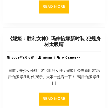
血
READ
READ MORE
活
MORE
动
明
日
方
《妮姬：胜利女神》玛律恰娜新时装 犯规身
舟
《妮
材太吸睛
再
姬：
联
胜
动
2024
aiwan
2024年8月12日
|
aiwan
|
0 Comment
利
彩
年
8
女
六
日前，美少女枪战手游《胜利女神：妮姬》公布新时装“玛
月
神》
12
律恰娜 学生时代”展示。大家一起看一下！ “玛律恰娜 学生
玛
日
[…]
律
恰
娜
READ
READ MORE
新
MORE