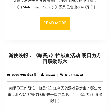
近日，科乐美官方数据统计，截至到2023年9月底，
月
科
4
《（Metal Gear Solid）》系列已售出6020万 […]
美
日
乐
《合
READ
READ MORE
金
MORE
装
备》
系
列
游侠晚报：《暗黑4》推献血活动 明日方舟
销
游
再联动彩六
量
侠
已
晚
达
2023
aiwan
2023年10月24日
|
aiwan
|
0 Comment
报：
年
6020
10
《暗
万
如果你工作很忙，但是想知道今天的游戏界发生了哪些大
月
黑
份
24
事，那么就到“游侠晚报”来一探究竟吧。 1、《暗黑4》推出
4》
日
献 […]
推
献