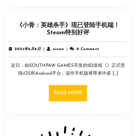
或
推
迟
《小骨：英雄杀手》现已登陆手机端！
至
《小
Steam特别好评
2026
骨：
年
英
推
2024
aiwan
2024年6月6日
|
aiwan
|
0 Comment
雄
出！！！
年
6
杀
近日，由SOUTHPAW GAMES开发的2D游戏《》正式登
月
手》
6
陆iOS和Android平台，该作手机版将带来许多 […]
现
日
已
登
READ
READ MORE
陆
MORE
手
机
端！
Steam
特