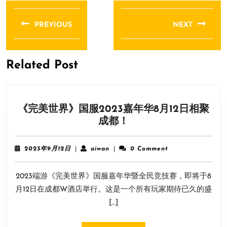
文
章
PREVIOUS
NEXT
导
Previous
Next
航
post:
post:
Related Post
《完美世界》国服2023嘉年华8月12日相聚
《完
成都！
美
世
2023
aiwan
2023年9月12日
|
aiwan
|
0 Comment
界》
年
9
国
2023端游《完美世界》国服嘉年华暨全民竞技赛，即将于8
月
服
12
月12日在成都W酒店举行。这是一个所有玩家期待已久的盛
2023
日
[…]
嘉
年