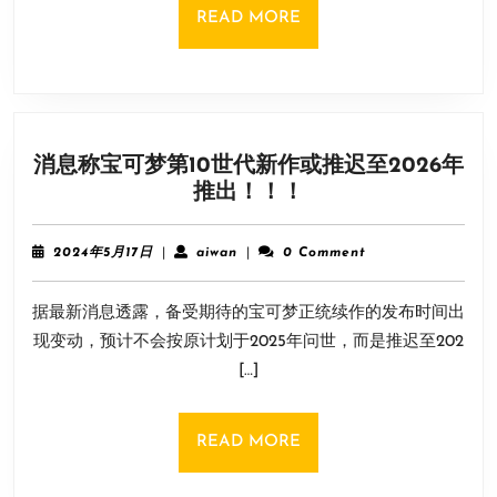
华
READ
READ MORE
8
MORE
月
12
日
相
消息称宝可梦第10世代新作或推迟至2026年
聚
消
推出！！！
成
息
都！
称
2024
aiwan
2024年5月17日
|
aiwan
|
0 Comment
宝
年
5
可
据最新消息透露，备受期待的宝可梦正统续作的发布时间出
月
梦
17
现变动，预计不会按原计划于2025年问世，而是推迟至202
第
日
[…]
10
世
代
READ
READ MORE
新
MORE
作