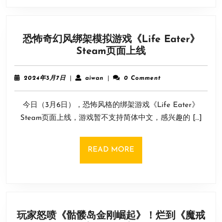
国
之
泪》
恐怖奇幻风绑架模拟游戏《Life Eater》
拿
恐
Steam页面上线
下
怖
第
奇
一
2024
aiwan
2024年3月7日
|
aiwan
|
0 Comment
幻
年
3
风
今日（3月6日），恐怖风格的绑架游戏《Life Eater》
月
绑
7
Steam页面上线，游戏暂不支持简体中文，感兴趣的 […]
架
日
模
拟
READ
READ MORE
游
MORE
戏
《Life
Eater》
Steam
玩家怒喷《骷髅岛金刚崛起》！烂到《魔戒
页