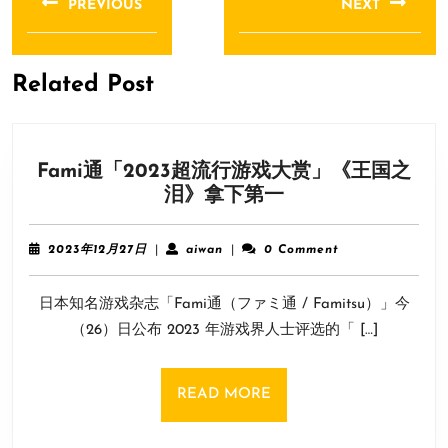
PREVIOUS
NEXT
导
Previous
Next
航
post:
post:
Related Post
Fami通「2023超流行游戏大赏」《王国之
Fami
泪》拿下第一
通
「2023
2023
aiwan
2023年12月27日
|
aiwan
|
0 Comment
超
年
12
流
日本知名游戏杂志「Fami通（ファミ通 / Famitsu）」今
月
行
27
（26）日公布 2023 年游戏界人士评选的「 […]
游
日
戏
大
READ
READ MORE
赏」
MORE
《王