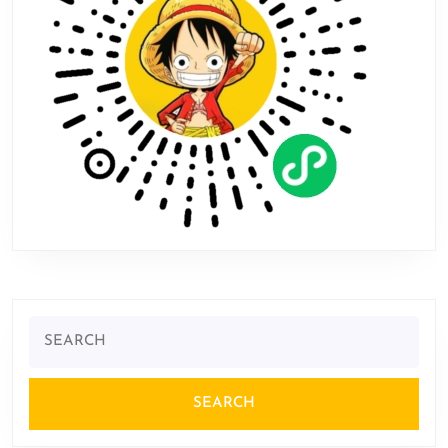
哥
Search
for: