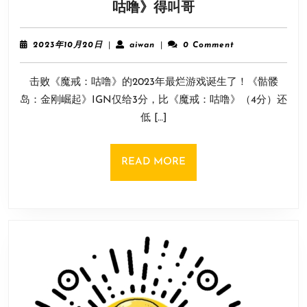
玩
咕噜》得叫哥
面
家
上
怒
线
2023
aiwan
2023年10月20日
|
aiwan
|
0 Comment
喷
年
10
《骷
击败《魔戒：咕噜》的2023年最烂游戏诞生了！《骷髅
月
髅
20
岛：金刚崛起》IGN仅给3分，比《魔戒：咕噜》（4分）还
岛
日
低 […]
金
刚
崛
READ
READ MORE
起》！
MORE
烂
到
《魔
戒
咕
噜》
得
叫