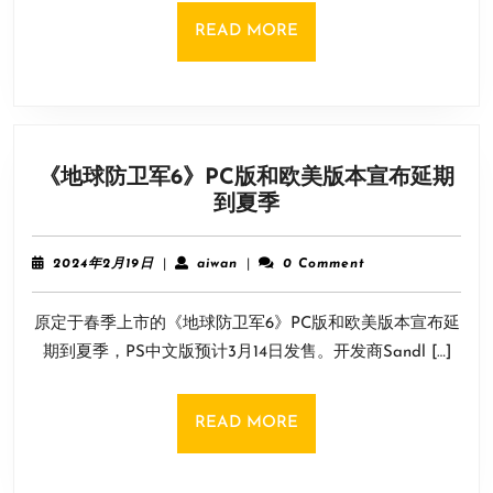
能
READ
READ MORE
要
MORE
来
了!
仙
剑
《地球防卫军6》PC版和欧美版本宣布延期
1/3
《地
到夏季
将
球
动
防
画
2024
aiwan
2024年2月19日
|
aiwan
|
0 Comment
卫
化
年
2
军
原定于春季上市的《地球防卫军6》PC版和欧美版本宣布延
月
6》
19
期到夏季，PS中文版预计3月14日发售。开发商Sandl […]
PC
日
版
和
READ
READ MORE
欧
MORE
美