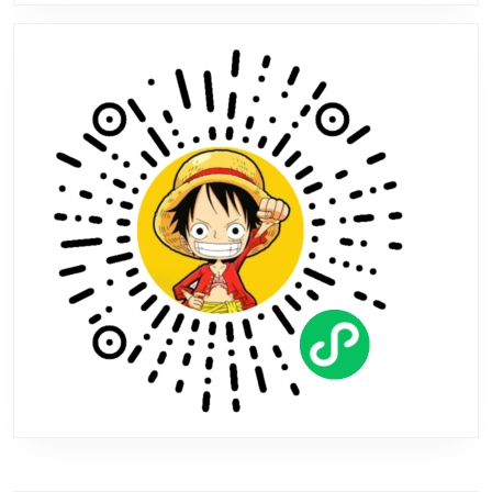
版
本
宣
布
延
期
到
夏
季