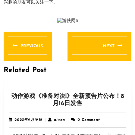
兴趣的朋友可以关注一下。
文
章
PREVIOUS
NEXT
导
Previous
Next
航
post:
post:
Related Post
动作游戏《准备对决!》全新预告片公布！8
动
月16日发售
作
游
2023
aiwan
2023年9月19日
|
aiwan
|
0 Comment
戏
年
9
《准