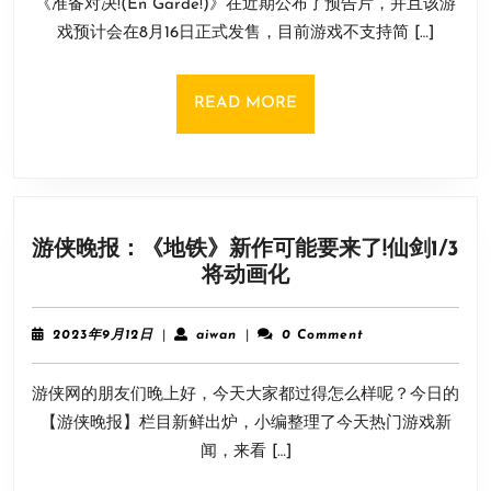
《准备对决!(En Garde!)》在近期公布了预告片，并且该游
月
备
19
戏预计会在8月16日正式发售，目前游戏不支持简 […]
对
日
决!》
全
READ
READ MORE
新
MORE
预
告
片
公
游侠晚报：《地铁》新作可能要来了!仙剑1/3
布！
游
将动画化
8
侠
月
晚
16
2023
aiwan
2023年9月12日
|
aiwan
|
0 Comment
报：
年
日
9
《地
发
游侠网的朋友们晚上好，今天大家都过得怎么样呢？今日的
月
铁》
售
12
【游侠晚报】栏目新鲜出炉，小编整理了今天热门游戏新
新
日
闻，来看 […]
作
可