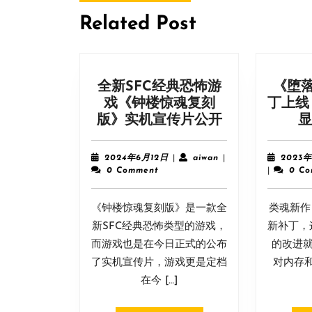
post:
航
Related Post
全新SFC经典恐怖游
《堕
戏《钟楼惊魂复刻
丁上线
全
版》实机宣传片公开
显
新
SFC
2024
aiwan
2024年6月12日
|
aiwan
|
2023年
经
年
0 Comment
|
0 C
6
典
月
恐
《钟楼惊魂复刻版》是一款全
12
类魂新作《
怖
日
新SFC经典恐怖类型的游戏，
新补丁，
游
而游戏也是在今日正式的公布
的改进就
戏
了实机宣传片，游戏更是定档
对内存
《钟
在今 […]
楼
惊