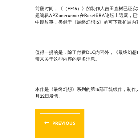
前段时间，《（FF16）》的制作人吉田直树已证实本作
题编辑APZonerunner在ResetERA论坛
中期故事，类似于《最终幻想15》的可下载扩展内
值得一提的是，除了付费DLC内容外，《最终幻想16》
带来关于这些内容的更多消息。
本作是《最终幻想》系列的第16部正统续作，制作
月22日发售。
文
章
PREVIOUS
导
Previous