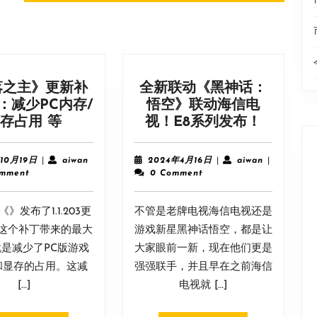
post:
落之主》更新补
全新联动《黑神话：
：减少PC内存/
悟空》联动海信电
《堕
全
存占用 等
视！E8系列发布！
落
新
之
联
2023
aiwan
2024
aiwan
10月19日
|
aiwan
2024年4月16日
|
aiwan
|
主》
动
年
年
omment
0 Comment
10
4
更
《黑
月
月
新
神
》发布了1.1.203更
19
不管是老牌电视海信电视还是
16
补
话：
日
日
这个补丁带来的最大
游戏新星黑神话悟空，都是让
丁
悟
是减少了PC版游戏
大家眼前一新，现在他们更是
上
空》
和显存的占用。这减
强强联手，并且早在之前海信
线：
联
[…]
电视就 […]
减
动
少
海