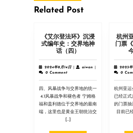
post:
航
Related Post
《艾尔登法环》沉浸
杭州
式编年史：交界地神
门票《
《艾
话（四）
尔
登
2024
aiwan
2024年8月14日
|
aiwan
|
2023年
法
年
0 Comment
0 Com
8
环》
月
沉
四、风暴战争与交界地的统一
14
杭州​亚
浸
日
4.1风暴战争和褪色者 宁姆格
已经正式
式
福和盖利德位于交界地的最南
的门票抽
编
端，这里也是黄金王朝统治交
目前已
年
[…]
史：
交