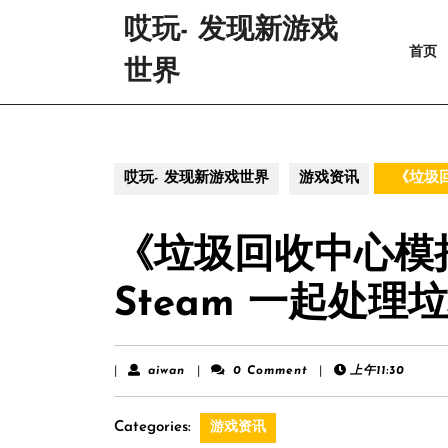
Skip
哎玩- 发现新游戏
to
首页
content
世界
Skip
to
content
哎玩- 发现新游戏世界
游戏资讯
《垃圾回
《垃圾回收中心模拟
Steam 一起处理
aiwan
|
aiwan
|
0 Comment
|
上午11:30
Categories:
游戏资讯