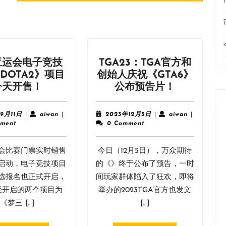
post:
亚运会电子竞技
TGA23：TGA官方和
DOTA2》项目
创始人庆祝《GTA6》
杭
TGA23：
今天开售！
公布预告片！
州
TGA
亚
官
2023
aiwan
2023
aiwan
9月11日
|
aiwan
|
2023年12月5日
|
aiwan
|
运
方
年
年
ment
0 Comment
9
12
会
和
月
月
电
创
运会比赛门票实时销售
11
今日（12月5日），万众期待
5
子
始
日
日
启动，电子竞技项目
的《》终于公布了预告，一时
竞
人
选报名也正式开启，
间玩家群体陷入了狂欢，即将
技
庆
经开启的两个项目为
举办的2023TGA官方也发文
门
祝
《梦三 […]
[…]
票
《GTA6》
《DOTA2》
公