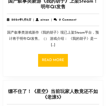
国产叙事类新游《我的胡子》上架Steam！
国
明年Q1发售
产
叙
2024
aiwan
2024年1月2日
|
aiwan
|
0 Comment
事
年
1
类
国产叙事类游戏新作《我的胡子》现已上架Steam平台，预
月
新
2
计将于明年Q1发售。（） 游戏介绍： 《我的胡子》是一
游
日
[…]
《我
的
胡
READ
READ MORE
子》
MORE
上
架
Steam！
明
绷不住了！《星空》当前玩家人数竟还不如
年
绷
《老滚5》
Q1
不
发