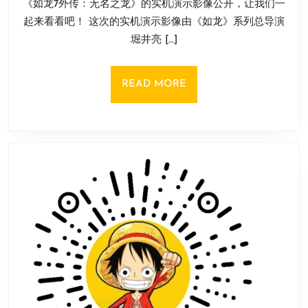
《如龙7外传：无名之龙》的实机演示影像公开，让我们一
月
无
11
起来看看吧！ 这次的实机演示影像由《如龙》系列总导演
名
日
堀井亮 […]
之
龙》
最
READ
READ MORE
新
MORE
实
机
演
示
影
像
公
布！