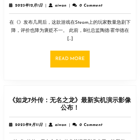
住
售
2023
aiwan
2023年12月1日
|
aiwan
|
0 Comment
了！
年
12
《星
在《》发布几周后，这款游戏在Steam上的玩家数量急剧下
月
空》
1
降，评价也降为褒贬不一。 此前，B社总监陶德·霍华德在
当
日
[…]
前
玩
家
READ
READ MORE
人
MORE
数
竟
还
不
《如龙7外传：无名之龙》最新实机演示影像
如
《如
公布！
《老
龙
滚
7
5》
2023
aiwan
2023年9月11日
|
aiwan
|
0 Comment
外
年
9
传：