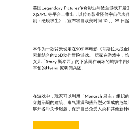
美国Legendary Pictures传奇影业与波兰游戏开发工作室
X|S/PC 等平台上推出，以传奇影业怪兽宇宙代表作《金刚》为
刚：绝境求生》，宣布将自欧美时间 10 月 22 日
本作为一款背景设定在2021年电影《哥斯拉大战
索相结合的2.5D动作冒险游戏。 玩家在游戏中，
女儿「Stacy 斯泰西」的下落而在崩坏的城镇中四处
率领的Hyena 鬣狗佣兵团。
在游戏中，玩家可以利用「Monarch 君主」组织
穿越崩塌的建筑、毒气泄漏和熊熊烈火组成的危险
解开各种关卡谜题，保护自己免受人类和其他新种
文