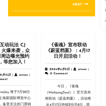
NEXT
Next
post:
互动玩法 CJ
《雀魂》宣布联动
na 火爆来袭，众
《蔚蓝档案》：4月17
《雀
彩周边曝光预约
日开启活动！
现
魂》
，等您加入！
场
宣
2024
aiwan
2024年4月2日
|
aiwan
|
互
布
年
0 Comment
2023
aiwan
年9月13日
|
aiwan
|
4
动
联
年
ment
月
9
玩
动
今日，《雀魂
2
月
法
《蔚
日
hinaJoy 将于7月28日
13
（MahjongSoul）》官方宣布
CJ
蓝
日
在上海新国际博览中心
将联动《蔚蓝档案》，活动将
Arena
档
，备受关注的门票销
从4月17日持续到5月8日，联