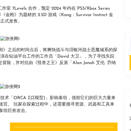
 7Levels 合作，预定 2024 年内在 PS5/Xbox Series
题材的 2.5D 游戏《Kong：Survivor Instinct 金
起正式发售。
f
金刚》之后的时间点后，将爽快战斗与泪银河战士恶魔城系的探
饰演在钻油平台工作的工作员「David 大卫」，为了寻找失踪
冒险，并对抗由《怪兽之王》反派「Alan Jonah 艾伦. 乔纳
的技术「ORCA Σ(Σ模型)」影响泰坦，借助它们的巨大力量来
迷宫。 玩家在探索过程中，还需要搜寻资源、武器和工具来
泰坦巨兽攻击。