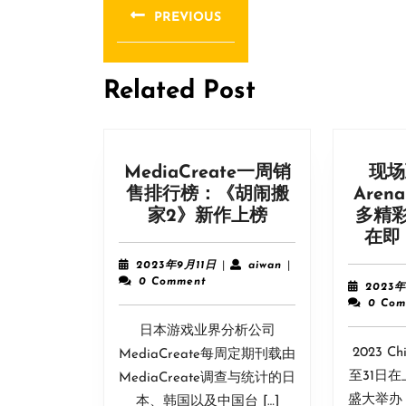
章
PREVIOUS
导
Previous
post:
航
Related Post
MediaCreate一周销
现场
售排行榜：《胡闹搬
Are
MediaCreate
家2》新作上榜
多精
一
在即
周
2023
aiwan
2023年9月11日
|
aiwan
|
销
年
0 Comment
2023
9
售
0 Com
月
排
日本游戏业界分析公司
11
行
日
2023 C
MediaCreate每周定期刊载由
榜：
至31日
MediaCreate调查与统计的日
《胡
盛大举办
本、韩国以及中国台 […]