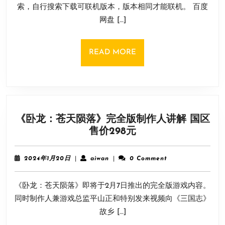
9
索，自行搜索下载可联机版本，版本相同才能联机。 百度
侠
日
网盘 […]
对
战
平
READ
READ MORE
台
MORE
联
机
教
程
《卧龙：苍天陨落》完全版制作人讲解 国区
《卧
售价298元
龙：
苍
2024
aiwan
2024年1月20日
|
aiwan
|
0 Comment
天
年
1
陨
《卧龙：苍天陨落》即将于2月7日推出的完全版游戏内容。
月
落》
20
同时制作人兼游戏总监平山正和特别发来视频向《三国志》
完
日
故乡 […]
全