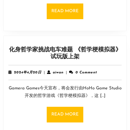
版
制
READ
READ MORE
作
MORE
人
讲
解
国
化身哲学家挑战电车难题 《哲学梗模拟器》
区
化
试玩版上架
售
身
价
哲
298
2024
aiwan
2024年4月20日
|
aiwan
|
0 Comment
学
元
年
4
家
Gamera Games今天宣布，将会发行由HoHo Game Studio
月
挑
20
开发的哲学游戏《哲学梗模拟器》，这 […]
战
日
电
车
READ
READ MORE
难
MORE
题