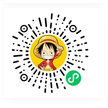
《哲
学
梗
模
拟
器》
试
玩
版
上
架