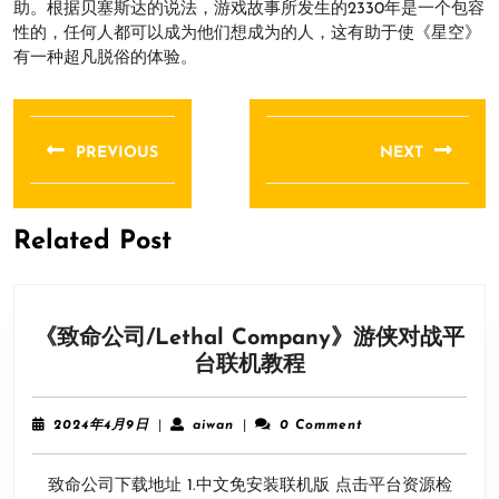
助。根据贝塞斯达的说法，游戏故事所发生的2330年是一个包容
性的，任何人都可以成为他们想成为的人，这有助于使《星空》
有一种超凡脱俗的体验。
文
章
PREVIOUS
NEXT
导
Previous
Next
航
post:
post:
Related Post
《致命公司/Lethal Company》游侠对战平
《致
台联机教程
命
公
2024
aiwan
2024年4月9日
|
aiwan
|
0 Comment
司/Lethal
年
4
Company》
致命公司下载地址 1.中文免安装联机版 点击平台资源检
月
游