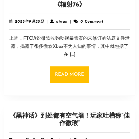
微
《辐射76》
软
泄
2023
aiwan
2023年9月25日
|
aiwan
|
0 Comment
露
年
9
文
上周，FTC诉讼微软收购动视暴雪案的未修订的法庭文件泄
月
件
25
露，揭露了很多微软Xbox不为人知的事情，其中就包括了
显
日
在 […]
示
Xbox
老
READ
READ MORE
大
MORE
曾
考
虑
“砍
《黑神话》到处都有空气墙！玩家吐槽称”佳
掉”
《黑
作微瑕“
《辐
神
射
话》
76》