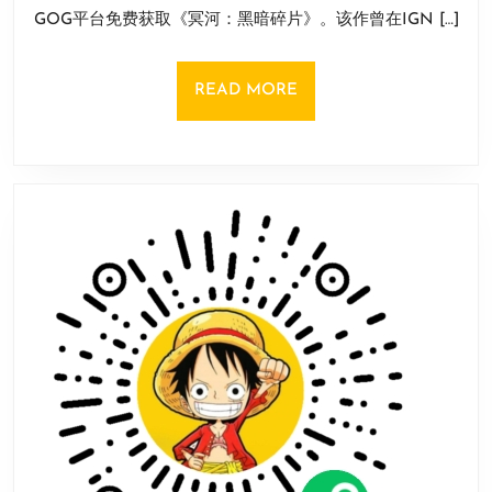
时
22
GOG平台免费获取《冥河：黑暗碎片》。该作曾在IGN […]
免
日
费
领
READ
READ MORE
潜
MORE
行
类
游
戏
《冥
河:
黑
暗
碎
片》