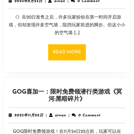
2024
aiwan
2024年8月24日
|
aiwan
|
0 Comment
到
年
8
处
《》在20日发售之后，许多玩家纷纷在第一时间开启游
月
都
24
戏，但却发现许多空气墙，阻挡玩家前进的脚步。但这小小
有
日
的空气墙 […]
空
气
墙！
READ
READ MORE
玩
MORE
家
吐
槽
称”
GOG喜加一：限时免费领潜行类游戏《冥
佳
GOG
河:黑暗碎片》
作
喜
微
加
瑕
2023
aiwan
2023年11月22日
|
aiwan
|
0 Comment
一：
“
年
11
限
GOG限时免费领游戏！在11月24日22点前，玩家可以在
月