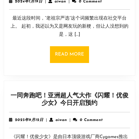
2024
aiwan
2024年1月19日
|
aiwan
|
0 Comment
可
年
1
以
最近这段时间，“老祖宗严选”这个词频繁出现在社交平台
月
相
19
上。 起初，我还以为又是网友玩的新梗，但让人没想到的
信”
日
是，这 […]
老
祖
宗
READ
READ MORE
严
MORE
选”！
没
带
回
一同奔跑吧！亚洲超人气大作《闪耀！优俊
国
一
少女》今日开启预约
的
同
肯
奔
定
2023
aiwan
2023年9月12日
|
aiwan
|
0 Comment
跑
不
年
9
吧！
好
《闪耀！优俊少女》是由日本顶级游戏厂商Cygames推出
月