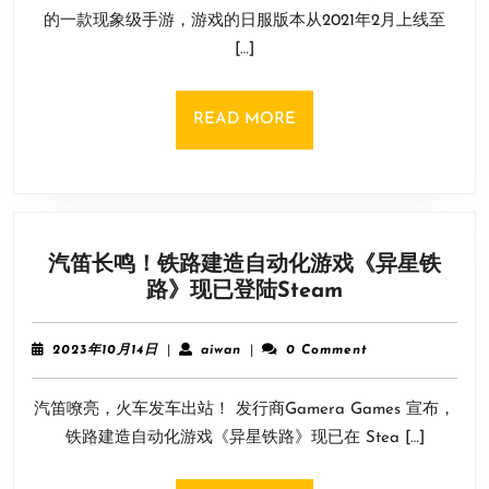
亚
吃
12
的一款现象级手游，游戏的日服版本从2021年2月上线至
洲
日
[…]
超
人
气
READ
READ MORE
大
MORE
作
《闪
耀！
优
汽笛长鸣！铁路建造自动化游戏《异星铁
俊
汽
路》现已登陆Steam
少
笛
女》
长
今
2023
aiwan
2023年10月14日
|
aiwan
|
0 Comment
鸣！
日
年
10
铁
开
汽笛嘹亮，火车发车出站！ 发行商Gamera Games 宣布，
月
路
启
14
铁路建造自动化游戏《异星铁路》现已在 Stea […]
建
预
日
造
约