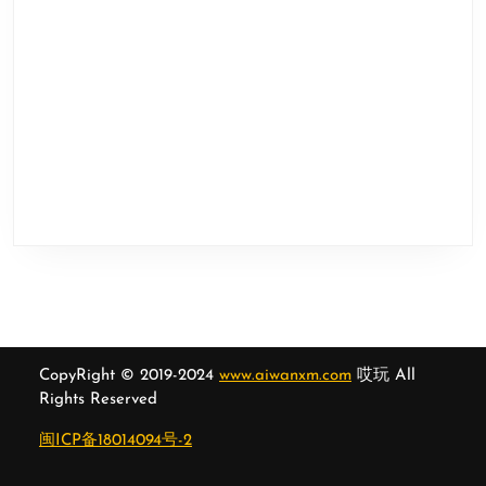
CopyRight © 2019-2024
www.aiwanxm.com
哎玩 All
Rights Reserved
闽ICP备18014094号-2