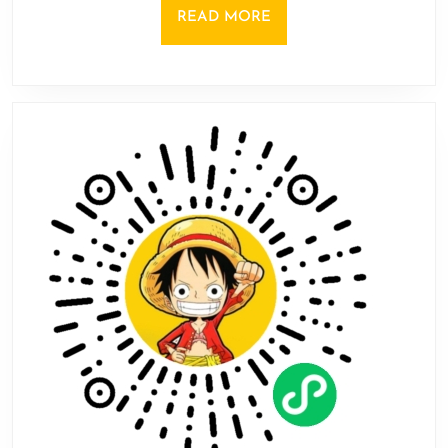
自
READ
READ MORE
动
MORE
化
游
戏
《异
星
铁
路》
现
已
登
陆
Steam