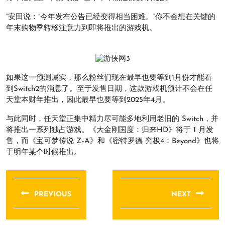
“安田说：”今年发布公告已经变得相当困难。“你不会想在关键的
年末购物季转移注意力到即将推出的游戏机。
如果这一预测属实，那么粉丝们现在最早也要等到1月份才能看
到Switch2的消息了。至于发售日期，这款游戏机预计不会在任
天堂本财年推出，因此最早也要等到2025年4月。
与此同时，任天堂正集中精力尽可能多地利用老旧的 Switch，并
将推出一系列独占游戏。《大金刚国度：归来HD》将于 1 月发
售，而《宝可梦传说 Z-A》和《密特罗德 究极4：Beyond》也将
于明年某个时候推出。
文
章
PREVIOUS
NEXT
导
Previous
Next
航
post:
post: