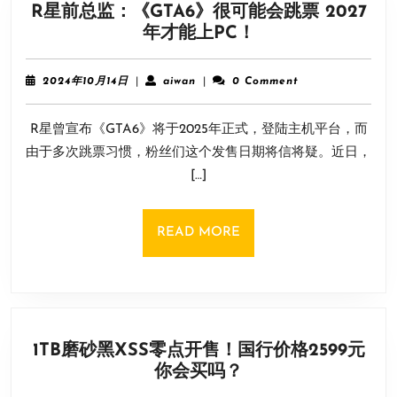
R星前总监：《GTA6》很可能会跳票 2027
售
R
年才能上PC！
首
星
发
前
加
2024
aiwan
2024年10月14日
|
aiwan
|
0 Comment
总
年
入
10
监：
XGP
R星曾宣布《GTA6》将于2025年正式，登陆主机平台，而
月
《GTA6》
14
由于多次跳票习惯，粉丝们这个发售日期将信将疑。近日，
很
日
[…]
可
能
会
READ
READ MORE
跳
MORE
票
2027
年
才
1TB磨砂黑XSS零点开售！国行价格2599元
能
1TB
你会买吗？
上
磨
PC！