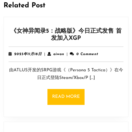
Related Post
《女神异闻录5：战略版》今日正式发售 首
《女
发加入XGP
神
异
2023
aiwan
2023年11月18日
|
aiwan
|
0 Comment
闻
年
11
录
由ATLUS开发的SRPG游戏《（Persona 5 Tactica）》在今
月
5：
18
日正式登陆Steam/Xbox/P […]
战
日
略
版》
READ
READ MORE
今
MORE
日
正
式
发