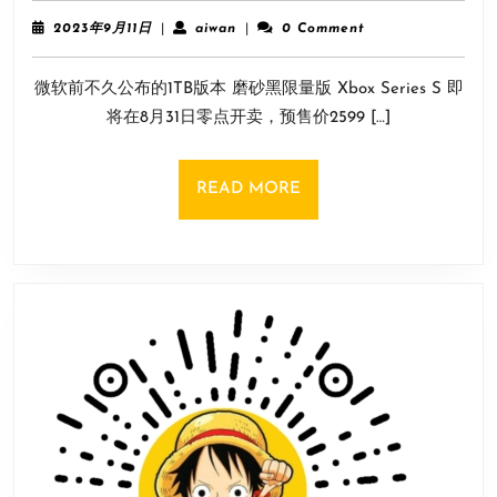
砂
2023
aiwan
2023年9月11日
|
aiwan
|
0 Comment
黑
年
9
XSS
微软前不久公布的1TB版本 磨砂黑限量版 Xbox Series S 即
月
零
11
将在8月31日零点开卖，预售价2599 […]
点
日
开
售！
READ
READ MORE
国
MORE
行
价
格
2599
元
你
会
买
吗？