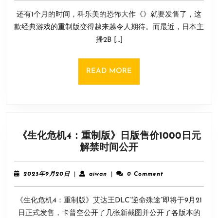
9
重
还有1个月的时间，科乐美的恐怖大作《》就要发售了，这
月
制
7
款经典游戏的重制版变得越来越令人期待。而最近，日本主
版》
日
播2B […]
游
戏
开
READ
READ MORE
场
MORE
部
分
无
剪
《生化危机4：重制版》日版售价1000日元
辑
《生
解禁时间公开
超
化
长
危
试
2023
aiwan
2023年9月20日
|
aiwan
|
0 Comment
机
玩！
年
9
4：
《生化危机4：重制版》艾达王DLC“逆命殊途”即将于9月21
月
重
20
日正式发售，卡普空公开了几张新截图并公开了各版本的
制
日