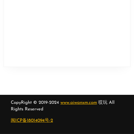
CopyRight © 2019-2024
www.aiwanxm.com
哎玩 All
Rights Reserved
闽ICP备18014094号-2