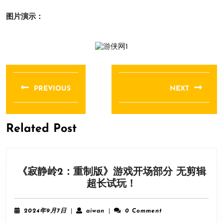
图片演示：
文
章
PREVIOUS
NEXT
导
Previous
Next
航
post:
post:
Related Post
《寂静岭2：重制版》游戏开场部分 无剪辑
《寂
超长试玩！
静
岭
2024
aiwan
2024年9月7日
|
aiwan
|
0 Comment
2：
年