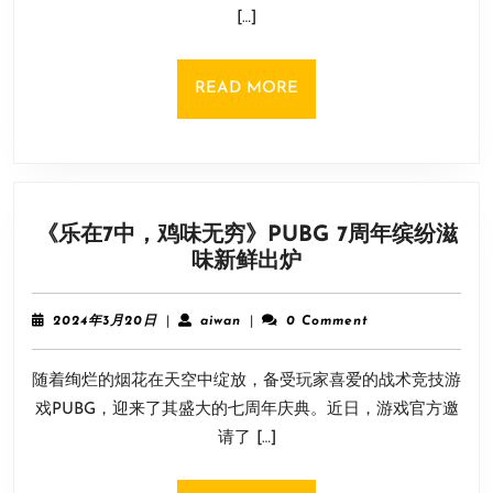
[…]
版》
日
版
READ
READ MORE
售
MORE
价
1000
日
元
《乐在7中，鸡味无穷》PUBG 7周年缤纷滋
解
《乐
味新鲜出炉
禁
在
时
7
间
2024
aiwan
2024年3月20日
|
aiwan
|
0 Comment
中，
公
年
3
鸡
开
随着绚烂的烟花在天空中绽放，备受玩家喜爱的战术竞技游
月
味
20
戏PUBG，迎来了其盛大的七周年庆典。近日，游戏官方邀
无
日
请了 […]
穷》
PUBG