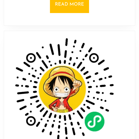
7
READ
READ MORE
周
MORE
年
缤
纷
滋
味
新
鲜
出
炉