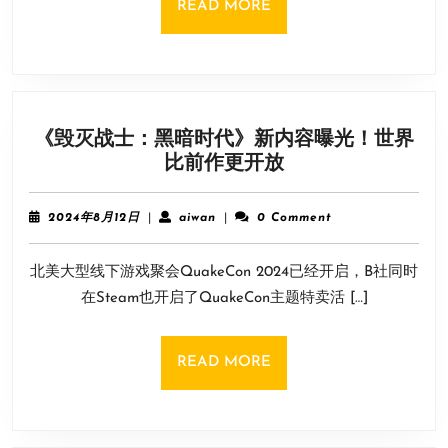
READ
READ MORE
地
MORE
列
斯》
截
图：
《毁灭战士：黑暗时代》新内容曝光！世界
画
《毁
比前作更开放
面
灭
更
战
真
2024
aiwan
2024年8月12日
|
aiwan
|
0 Comment
士：
年
实!
8
黑
北美大型线下游戏聚会QuakeCon 2024已经开启，B社同时
月
暗
12
在Steam也开启了QuakeCon主题特卖活 […]
时
日
代》
新
READ
READ MORE
内
MORE
容
曝