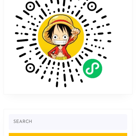
登
陆
手
机
平
台!
Search
for: