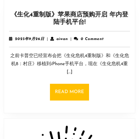
光！
世
《生化4重制版》苹果商店预购开启 年内登
界
《生
陆手机平台!
比
化
前
4
作
2023
aiwan
2023年9月26日
|
aiwan
|
0 Comment
重
年
更
9
制
开
之前卡普空已经宣布会把《生化危机4重制版》和《生化危
月
版》
放
26
机8：村庄》移植到iPhone手机平台，现在《生化危机4重
苹
日
[…]
果
商
店
READ
READ MORE
预
MORE
购
开
启
年
内