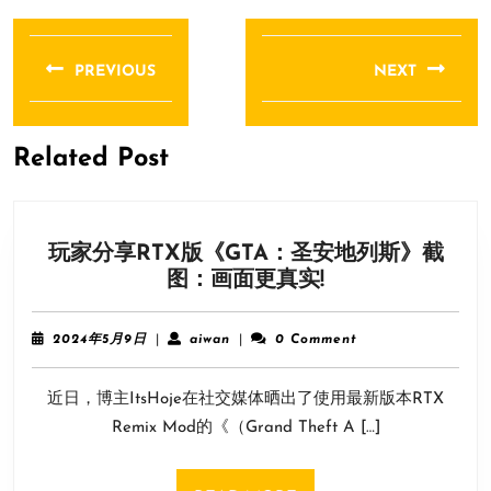
文
章
PREVIOUS
NEXT
导
Previous
Next
航
post:
post:
Related Post
玩家分享RTX版《GTA：圣安地列斯》截
玩
图：画面更真实!
家
分
2024
aiwan
2024年5月9日
|
aiwan
|
0 Comment
享
年
5
RTX
近日，博主ItsHoje在社交媒体晒出了使用最新版本RTX
月
版
9
Remix Mod的《（Grand Theft A […]
《GTA：
日
圣
安