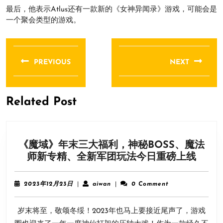
最后，他表示Atlus还有一款新的《女神异闻录》游戏，可能会是
一个聚会类型的游戏。
文
章
PREVIOUS
NEXT
导
Previous
Next
航
post:
post:
Related Post
《魔域》年末三大福利，神秘BOSS、魔法
《魔
师新专精、全新军团玩法今日重磅上线
域》
年
2023
aiwan
2023年12月23日
|
aiwan
|
0 Comment
末
年
12
三
岁末将至，敬颂冬绥！2023年也马上要接近尾声了，游戏
月
大
23