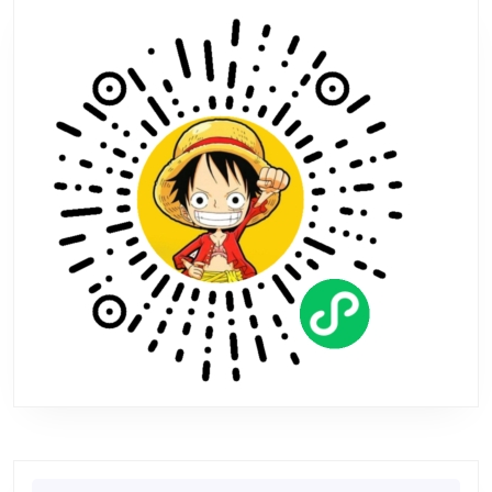
兽
之
王》
初
期
试
玩
报
道
Search