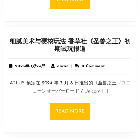
READ MORE
出
重
MORE
OLED
磅
版
上
《马
线
里
细腻美术与硬核玩法 香草社《圣兽之王》初
奥
细
期试玩报道
赛
腻
车
美
8》
2023
aiwan
2023年11月24日
|
aiwan
|
0 Comment
术
年
捆
11
与
绑
ATLUS 预定在 2024 年 3 月 8 日推出的《圣兽之王（ユニ
月
硬
包
24
コーンオーバーロード / Unicorn […]
核
日
玩
法
READ
READ MORE
香
MORE
草
社
《圣