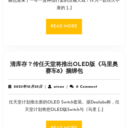
圈也迎来了一年一度神仙打架的压轴大戏！作为一款经久不
福
日
衰的 […]
利，
神
秘
READ
READ MORE
BOS
MORE
魔
法
师
新
清库存？传任天堂将推出OLED版《马里奥
专
清
赛车8》捆绑包
精、
库
全
存？
新
2023
aiwan
2023年10月30日
|
aiwan
|
0 Comment
传
军
年
10
任
团
任天堂计划推出新的OLED Switch套装。据Dealabs称，任
月
天
玩
30
天堂计划将把OLED版Switch与《马里 […]
堂
法
日
将
今
推
日
READ