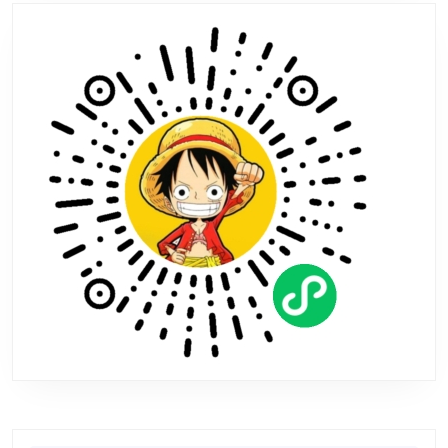
4》
登
顶
ps
下
载
榜