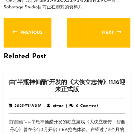
《星之海》现已登陆PS5/XSX/XSS/PS4/XB1/NS/PC平台，
Sabotage Studio目前正在游戏的资料片。
文
章
PREVIOUS
NEXT
导
Previous
Next
航
post:
post:
Related Post
由”半瓶神仙醋”开发的《大侠立志传》11.16迎
由”
来正式版
半
瓶
2023
aiwan
2023年11月2日
|
aiwan
|
0 Comment
神
年
11
仙
由“醋仙”——半瓶神仙醋开发的独立游戏《大侠立志传：碧血
月
醋”
2
丹心》曾在今年3月开启了EA抢先体验。在经过了8个月的
开
日