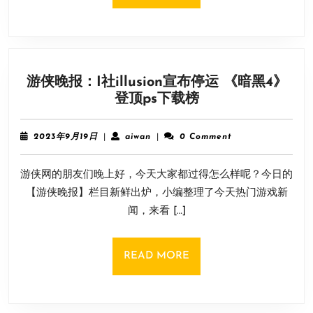
丁
MORE
逆
天
调
整
游侠晚报：I社illusion宣布停运 《暗黑4》
差
游
登顶ps下载榜
评
侠
如
晚
潮
2023
aiwan
2023年9月19日
|
aiwan
|
0 Comment
报：
年
玩
9
I
家
游侠网的朋友们晚上好，今天大家都过得怎么样呢？今日的
月
社
狂
19
【游侠晚报】栏目新鲜出炉，小编整理了今天热门游戏新
illusion
日
喷
闻，来看 […]
宣
布
停
READ
READ MORE
运
MORE
《暗
黑