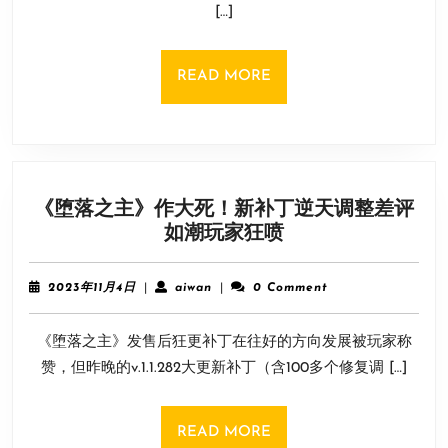
[…]
发
的
《大
READ
READ MORE
侠
MORE
立
志
传》
11.16
《堕落之主》作大死！新补丁逆天调整差评
迎
《堕
如潮玩家狂喷
来
落
正
之
式
2023
aiwan
2023年11月4日
|
aiwan
|
0 Comment
主》
版
年
11
作
《堕落之主》发售后狂更补丁在往好的方向发展被玩家称
月
大
4
赞，但昨晚的v.1.1.282大更新补丁（含100多个修复调 […]
死！
日
新
补
READ
READ MORE