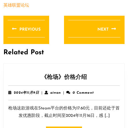
英雄联盟论坛
文
章
PREVIOUS
NEXT
导
Previous
Next
航
post:
post:
Related Post
《枪
《枪场》价格介绍
场》
价
2024
aiwan
2024年11月9日
|
aiwan
|
0 Comment
格
年
11
介
枪场这款游戏在Steam平台的价格为17.60元，目前还处于首
月
绍
9
发优惠阶段，截止时间至2024年11月16日，感 […]
日