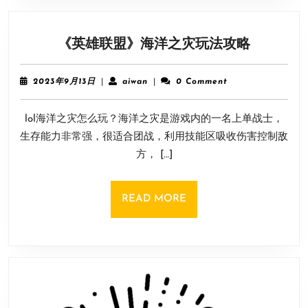
《英
《英雄联盟》海洋之灾玩法攻略
雄
联
2023
aiwan
2023年9月13日
|
aiwan
|
0 Comment
盟》
年
9
海
lol海洋之灾怎么玩？海洋之灾是游戏内的一名上单战士，
月
洋
13
生存能力非常强，很适合团战，利用技能区吸收伤害控制敌
之
日
方， […]
灾
玩
法
READ
READ MORE
攻
MORE
略