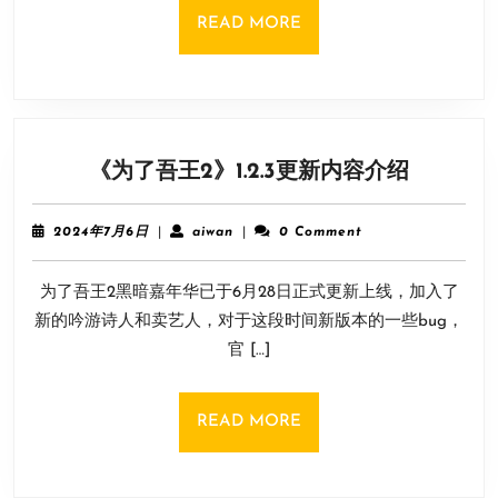
READ
READ MORE
MORE
《为
《为了吾王2》1.2.3更新内容介绍
了
吾
2024
aiwan
2024年7月6日
|
aiwan
|
0 Comment
王
年
7
2》
为了吾王2黑暗嘉年华已于6月28日正式更新上线，加入了
月
1.2.3
6
新的吟游诗人和卖艺人，对于这段时间新版本的一些bug，
更
日
官 […]
新
内
容
READ
READ MORE
介
MORE
绍