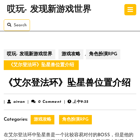
Skip
O
哎玩- 发现新游戏世界
to
B
content
Skip
Search
to
content
哎玩- 发现新游戏世界
游戏攻略
,
角色扮演RPG
《艾尔登法环》坠星兽位置介绍
《艾尔登法环》坠星兽位置介绍
aiwan
|
aiwan
|
0 Comment
|
上午9:35
Categories:
游戏攻略
角色扮演RPG
在艾尔登法环中坠星兽是一个比较容易对付的BOSS，但是他的