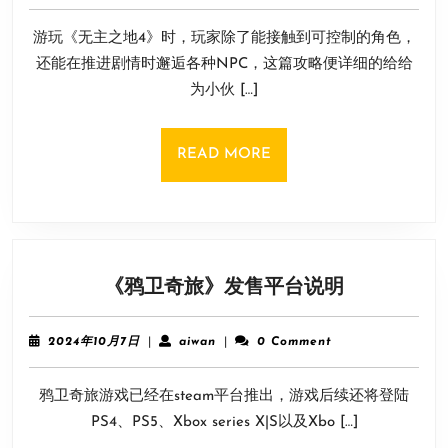
地
年
7
4》
游玩《无主之地4》时，玩家除了能接触到可控制的角色，
月
登
13
还能在推进剧情时邂逅各种NPC，这篇攻略便详细的给给
场
日
为小伙 […]
角
色
图
READ
READ MORE
鉴
MORE
《鸦
《鸦卫奇旅》发售平台说明
卫
奇
2024
aiwan
2024年10月7日
|
aiwan
|
0 Comment
旅》
年
10
发
鸦卫奇旅游戏已经在steam平台推出，游戏后续还将登陆
月
售
7
PS4、PS5、Xbox series X|S以及Xbo […]
平
日