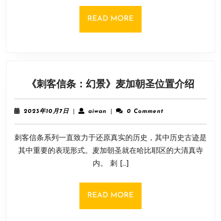
台
说
READ
READ MORE
明
MORE
《刺
《刺客信条：幻景》麦加朝圣位置介绍
客
信
2023
aiwan
2023年10月7日
|
aiwan
|
0 Comment
条：
年
10
幻
刺客信条系列一直致力于还原真实的历史，其中历史古迹是
月
景》
7
其中重要的表现形式。麦加朝圣就在哈比耶区的大清真寺
麦
日
内。 刺 […]
加
朝
圣
READ
READ MORE
位
MORE
置