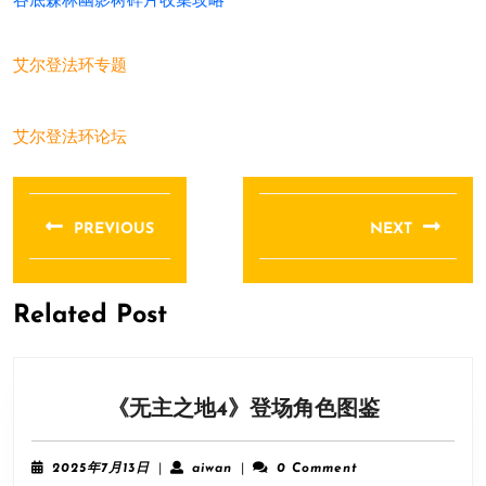
谷底森林幽影树碎片收集攻略
艾尔登法环专题
艾尔登法环论坛
文
章
PREVIOUS
NEXT
导
Previous
Next
航
post:
post:
Related Post
《无
《无主之地4》登场角色图鉴
主
之
2025
aiwan
2025年7月13日
|
aiwan
|
0 Comment