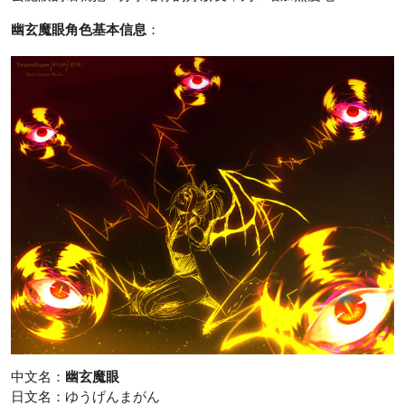
幽玄魔眼角色基本信息
：
中文名：
幽玄魔眼
日文名：ゆうげんまがん