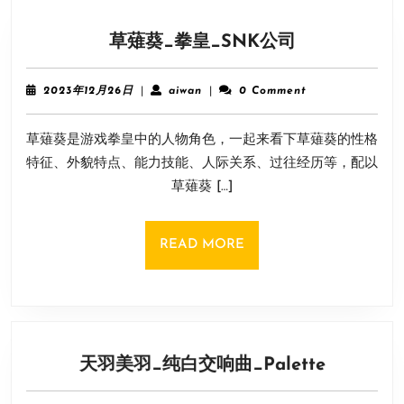
草
草薙葵_拳皇_SNK公司
薙
葵
2023
aiwan
2023年12月26日
|
aiwan
|
0 Comment
_
年
12
拳
草薙葵是游戏拳皇中的人物角色，一起来看下草薙葵的性格
月
皇
26
特征、外貌特点、能力技能、人际关系、过往经历等，配以
_SNK
日
草薙葵 […]
公
司
READ
READ MORE
MORE
天
天羽美羽_纯白交响曲_Palette
羽