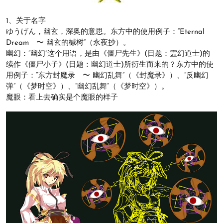
1、关于名字
ゆうげん，幽玄，深奥的意思。东方中的使用例子：“Eternal
Dream 〜 幽玄的槭树”（永夜抄）。
幽幻：“幽幻”这个用语，是由《僵尸先生》(日题：霊幻道士)的
续作《僵尸小子》(日题：幽幻道士)所衍生而来的？东方中的使
用例子：“东方封魔录 〜 幽幻乱舞”（《封魔录》）、“反幽幻
弹”（《梦时空》）、“幽幻乱舞”（《梦时空》）。
魔眼：看上去确实是个魔眼的样子