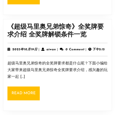
大
MORE
厅
位
置
《超级马里奥兄弟惊奇》全奖牌要
《超
求介绍 全奖牌解锁条件一览
级
马
2023
aiwan
2023年10月19日
|
aiwan
|
0 Comment
|
下午5:15
年
里
10
超级马里奥兄弟惊奇的全奖牌要求都是什么呢？下面小编给
月
奥
19
大家带来超级马里奥兄弟惊奇全奖牌要求介绍，感兴趣的玩
兄
日
家一起 […]
弟
惊
READ
READ MORE
奇》
MORE
全
奖