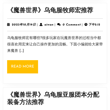
享
《魔
《魔兽世界》乌龟服牧师宏推荐
兽
世
2023
aiwan
2023年10月19日
|
aiwan
|
0 Comment
|
下午5:15
年
界》
10
乌龟服牧师宏有哪些?很多玩家在玩魔兽世界的过程当中都
月
乌
19
很喜欢用宏来让自己操作更加的流畅。下面小编就给大家带
龟
日
来魔兽 […]
服
牧
READ
READ MORE
师
MORE
宏
推
荐
《魔兽世界》乌龟服亚服团本分配
《魔
装备方法推荐
兽