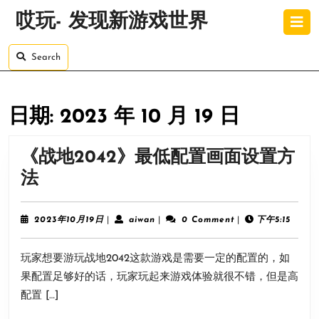
Skip
O
哎玩- 发现新游戏世界
to
B
content
Skip
Search
to
content
日期:
2023 年 10 月 19 日
《战地2042》最低配置画面设置方
《战
法
地
2042》
2023
aiwan
2023年10月19日
|
aiwan
|
0 Comment
|
下午5:15
年
最
10
玩家想要游玩战地2042这款游戏是需要一定的配置的，如
月
低
19
果配置足够好的话，玩家玩起来游戏体验就很不错，但是高
配
日
配置 […]
置