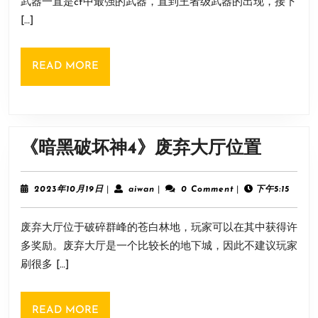
法
武器一直是cf中最强的武器，直到王者级武器的出现，接下
器
日
推
[…]
获
荐
得
READ
READ MORE
方
MORE
法
《暗
《暗黑破坏神4》废弃大厅位置
黑
破
2023
aiwan
2023年10月19日
|
aiwan
|
0 Comment
|
下午5:15
年
坏
10
废弃大厅位于破碎群峰的苍白林地，玩家可以在其中获得许
月
神
19
多奖励。废弃大厅是一个比较长的地下城，因此不建议玩家
4》
日
刷很多 […]
废
弃
READ
READ MORE