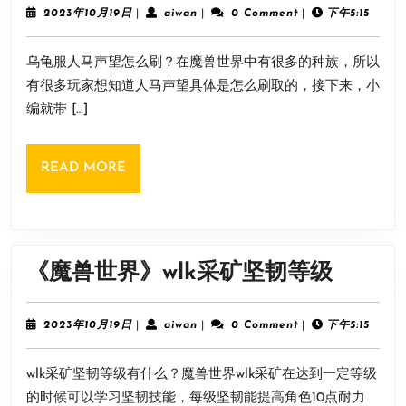
世
2023
aiwan
2023年10月19日
|
aiwan
|
0 Comment
|
下午5:15
年
界》
10
乌龟服人马声望怎么刷？在魔兽世界中有很多的种族，所以
月
乌
19
有很多玩家想知道人马声望具体是怎么刷取的，接下来，小
龟
日
编就带 […]
服
人
READ
READ MORE
马
MORE
声
望
刷
《魔
《魔兽世界》wlk采矿坚韧等级
取
兽
方
世
2023
aiwan
2023年10月19日
|
aiwan
|
0 Comment
|
下午5:15
法
年
界》
10
wlk采矿坚韧等级有什么？魔兽世界wlk采矿在达到一定等级
月
wlk
19
的时候可以学习坚韧技能，每级坚韧能提高角色10点耐力