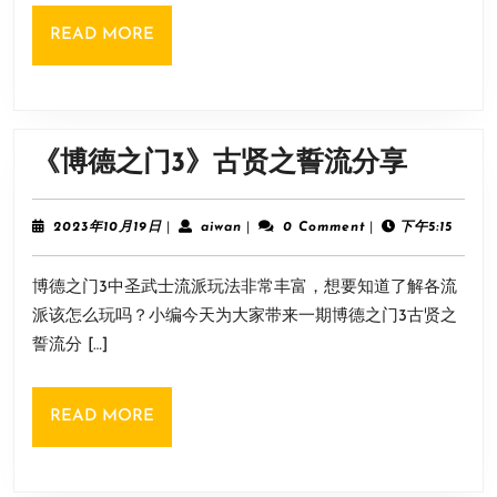
画
READ
READ MORE
面
MORE
设
置
方
《博
《博德之门3》古贤之誓流分享
法
德
之
2023
aiwan
2023年10月19日
|
aiwan
|
0 Comment
|
下午5:15
年
门
10
博德之门3中圣武士流派玩法非常丰富，想要知道了解各流
月
3》
19
派该怎么玩吗？小编今天为大家带来一期博德之门3古贤之
古
日
誓流分 […]
贤
之
READ
READ MORE
誓
MORE
流
分