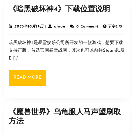
牌
《暗
《暗黑破坏神4》下载位置说明
要
黑
求
破
2023
aiwan
2023年10月19日
|
aiwan
|
0 Comment
|
下午5:15
介
年
坏
10
绍
暗黑破坏神4是暴雪娱乐公司所开发的一款游戏，想要下载
月
神
19
全
支持正版，首选官网暴雪战网，其次也可以前往Steam以及
4》
日
奖
E […]
下
牌
载
解
READ
READ MORE
位
MORE
锁
置
条
说
件
明
《魔兽世界》乌龟服人马声望刷取
一
《魔
方法
览
兽