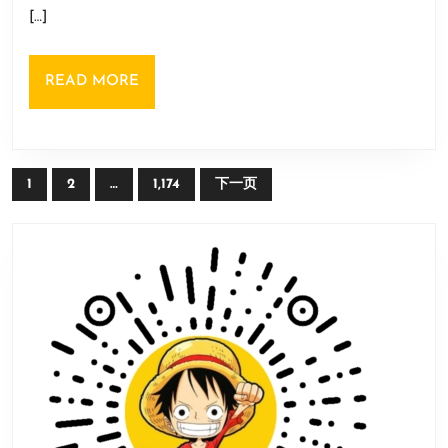
采
日
[…]
矿
坚
READ
READ MORE
韧
MORE
等
级
文
1
2
…
1,174
下一页
章
导
航