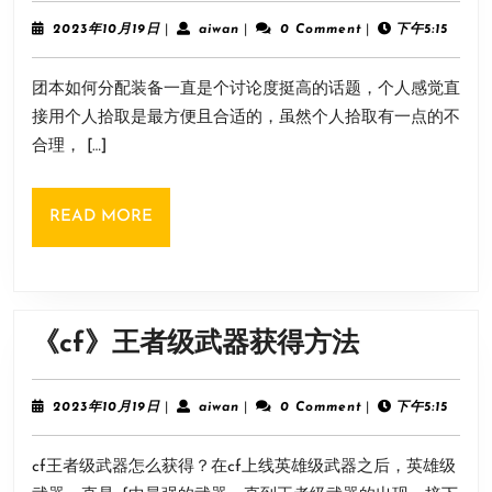
世
2023
aiwan
2023年10月19日
|
aiwan
|
0 Comment
|
下午5:15
年
界》
10
团本如何分配装备一直是个讨论度挺高的话题，个人感觉直
月
乌
19
接用个人拾取是最方便且合适的，虽然个人拾取有一点的不
龟
日
合理， […]
服
亚
READ
READ MORE
服
MORE
团
本
分
《cf》
《cf》王者级武器获得方法
配
王
装
者
2023
aiwan
2023年10月19日
|
aiwan
|
0 Comment
|
下午5:15
备
年
级
10
方
cf王者级武器怎么获得？在cf上线英雄级武器之后，英雄级
月
武
19