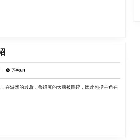
晶
坑
剪
影
介
《恶
绍
绍
灵
附
|
下午5:11
身
ss，在游戏的最后，鲁维克的大脑被踩碎，因此包括主角在
1》
鲁
维
克
结
局