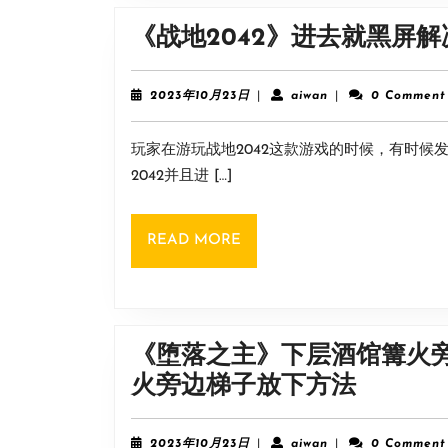
《战地2042》进去就黑屏
2023
aiwan
2023年10月23日
|
aiwan
|
0 Comment
年
10
玩家在游玩战地2042这款游戏的时候，有时
月
23
2042并且进 […]
日
READ
READ MORE
MORE
《堕落之主》下层酒馆篝火
《堕
火旁边梯子放下方法
落
之
2023
aiwan
2023年10月23日
|
aiwan
|
0 Comment