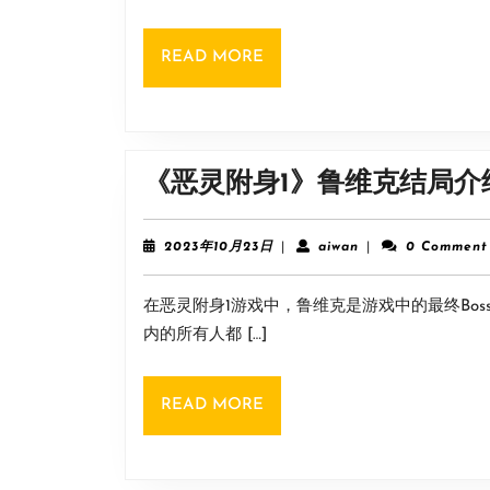
READ
READ MORE
MORE
《恶灵附身1》鲁维克结局介
2023
aiwan
2023年10月23日
|
aiwan
|
0 Comment
年
10
在恶灵附身1游戏中，鲁维克是游戏中的最终Bo
月
23
内的所有人都 […]
日
READ
READ MORE
MORE