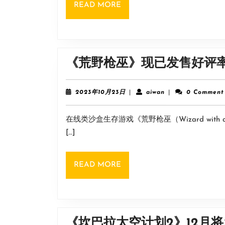
READ
READ MORE
来？
MORE
下
层
酒
《荒野枪巫》现已发售好评率
馆
篝
2023
aiwan
2023年10月23日
|
aiwan
|
0 Comment
年
火
10
旁
在线类沙盒生存游戏《荒野枪巫（Wizard wit
月
23
[…]
边
日
梯
子
READ
READ MORE
MORE
放
下
方
《坎巴拉太空计划2》12月