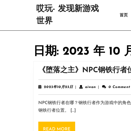
Skip
哎玩- 发现新游戏
to
首页
content
世界
Skip
to
content
日期:
2023 年 10 
《堕落之主》NPC钢铁行者
2023
aiwan
2023年10月23日
|
aiwan
|
0 Comment
年
10
NPC钢铁行者在哪？钢铁行者作为游戏中的角
月
23
钢铁行者位置。 […]
日
READ
READ MORE