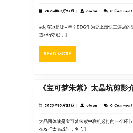
e
2023
aiwan
2023年10月23日
|
aiwan
|
0 Comment
年
10
edg夺冠是哪—年？EDG作为史上最快三连冠
月
23
道edg夺冠 […]
日
READ
READ MORE
MORE
《宝可梦朱紫》太晶坑剪影
2023
aiwan
2023年10月23日
|
aiwan
|
0 Comment
年
10
太晶团体战是宝可梦朱紫中联机必打的一个环节
月
23
在攻打太晶战时，名 […]
日