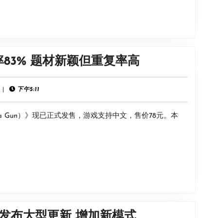
哪
里
买？
煤
《荒
83% 题材新颖但重复率高
炭
野
购
枪
|
下午5:11
买
巫》
位
h a Gun）》现已正式发售，游戏支持中文，售价78元。本
现
置
已
分
发
享
售
好
评
率
《坎
将发布大型更新 增加新模式