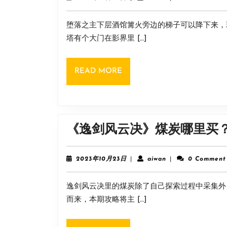
年
主》
10
堕落之主下层酒馆篝火旁边的梯子可以降下来，
月
下
23
塔有个大门在影界里 […]
层
日
酒
READ
READ MORE
馆
MORE
篝
火
旁
《逸剑风云决》煤炭哪里买
边
梯
2023
aiwan
2023年10月23日
|
aiwan
|
0 Comment
子
年
10
怎
逸剑风云决里的煤炭除了自己探索过程中采集外
月
么
23
而来，本期攻略将主 […]
日
放
下