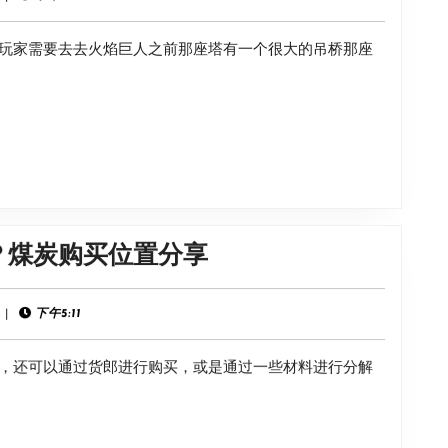
玩家需要去去火焰巨人之前那座塔有一个很大的吊桥那座
《逸
？煤炭购买位置分享
剑
风
|
下午5:11
云
，还可以通过货郎进行购买，或是通过一些材料进行分解
决》
煤
炭