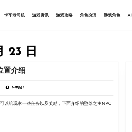
卡车老司机
游戏资讯
游戏攻略
角色扮演
游戏角色
A
月 23 日
《堕
位置介绍
落
之
|
下午5:11
主》
色可以给玩家一些任务以及奖励，下面介绍的堕落之主NPC
NPC
钢
铁