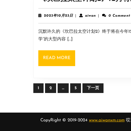
法
2023
aiwan
2023年10月23日
|
aiwan
|
0 Comment
年
10
沉默许久的《坎巴拉太空计划2》终于将在今年1
月
23
学”的大型内容 […]
日
READ
READ MORE
MORE
文
1
2
…
5
下一页
章
导
航
CopyRight © 2019-2024
www.aiwanxm.com
哎玩