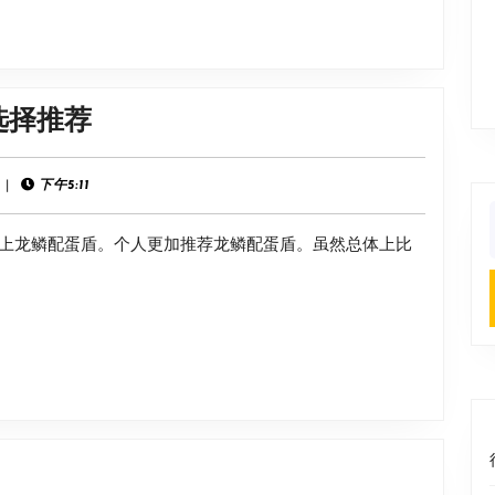
行
者
位
置
《魔
选择推荐
介
兽
绍
世
|
下午5:11
界》
f
上龙鳞配蛋盾。个人更加推荐龙鳞配蛋盾。虽然总体上比
龟
服
防
骑
装
备
选
《LOL》
择