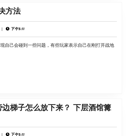
介
《战
解决方法
绍
地
2042》
|
下午5:11
进
候发现自己会碰到一些问题，有些玩家表示自己在刚打开战地
去
就
黑
屏
解
决
方
旁边梯子怎么放下来？ 下层酒馆篝
法
|
下午5:11