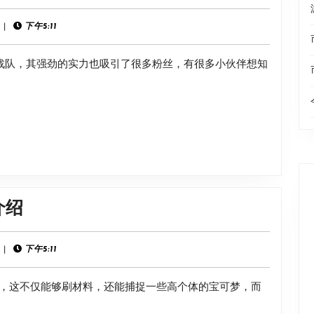
dg
推
夺
|
下午5:11
荐
冠
的战队，其强劲的实力也吸引了很多粉丝，有很多小伙伴想知
时
间
分
享
《宝
介绍
可
梦
|
下午5:11
朱
，这不仅能够刷材料，还能捕捉一些高个体的宝可梦，而
紫》
太