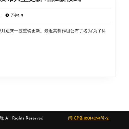
83%
巴
题
拉
|
下午5:11
材
太
新
2月迎来一波重磅更新。最近其制作组公布了名为“为了科
空
颖
计
但
划
重
2》
复
12
率
月
高
将
发
布
大
型
 All Rights Reserved
闽ICP备18014094号-2
更