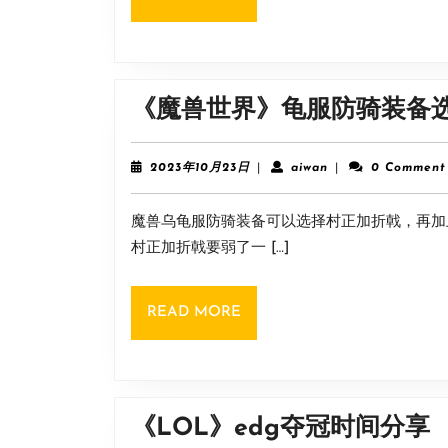
MORE
《魔兽世界》龟服防骑装备
2023
aiwan
2023年10月23日
|
aiwan
|
0 Comment
年
10
魔兽乌龟服防骑装备可以选择村正加折戟，再加
月
23
村正加折戟要弱了一 […]
日
READ
READ MORE
MORE
《LOL》edg夺冠时间分享