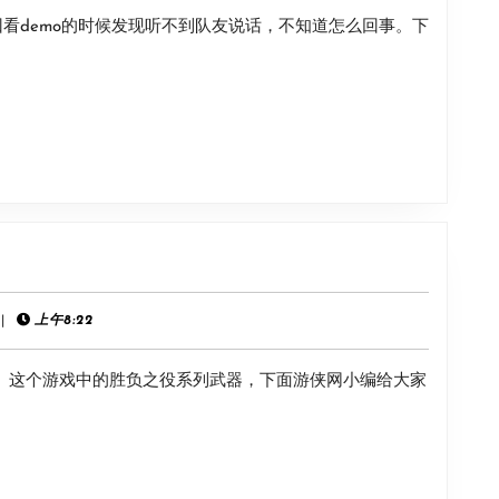
放
在回看demo的时候发现听不到队友说话，不知道怎么回事。下
听
队
友
说
话
方
法
nf》
|
上午8:22
勇士》这个游戏中的胜负之役系列武器，下面游侠网小编给大家