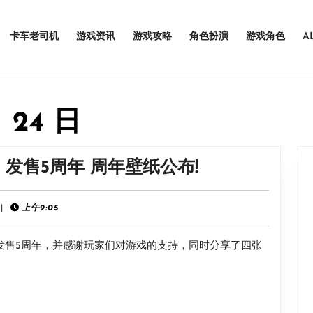
卡车老司机
游戏资讯
游戏攻略
角色扮演
游戏角色
A
月 24 日
官
发售5周年 周年壁纸公布!
方
发
|
上午9:05
文
 3）》发售5周年，并感谢玩家们对游戏的支持，同时分享了四张
祝
贺
《古