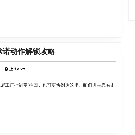
开
启
新
史
低
《匹
承诺动作解锁攻略
限
诺
时
曹
|
上午8:22
优
的
惠！
尼尼工厂控制室”往回走也可更快到达这里。咱们进去靠右走
谎
标
言》
准
追
版
迹
6.6
者
折
的