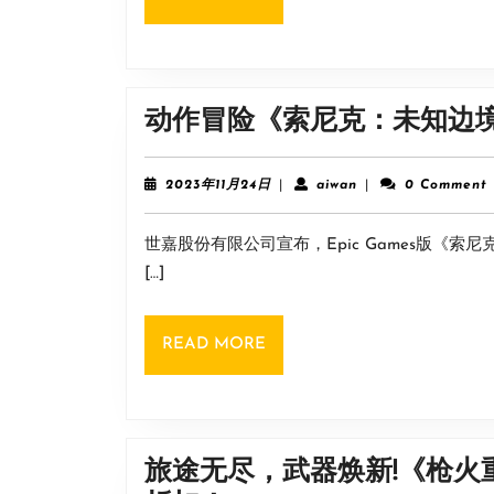
MORE
动作冒险《索尼克：未知边境》
2023
aiwan
2023年11月24日
|
aiwan
|
0 Comment
年
11
世嘉股份有限公司宣布，Epic Games版《索
月
24
[…]
日
READ
READ MORE
MORE
旅途无尽，武器焕新!《枪火