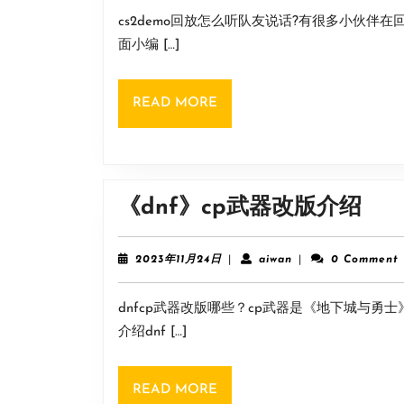
11
cs2demo回放怎么听队友说话?有很多小伙伴
月
24
面小编 […]
日
READ
READ MORE
MORE
《d
《dnf》cp武器改版介绍
cp
武
2023
aiwan
2023年11月24日
|
aiwan
|
0 Comment
年
器
11
dnfcp武器改版哪些？cp武器是《地下城与
月
改
24
介绍dnf […]
版
日
介
READ
READ MORE
绍