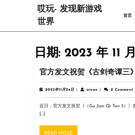
Skip
哎玩- 发现新游戏
to
首页
content
世界
Skip
to
content
日期:
2023 年 11 
官方发文祝贺《古剑奇谭三》
2023
aiwan
2023年11月24日
|
aiwan
|
0 Comment
年
11
近日，官方发文祝贺《（Gu Jian Qi Tan
月
24
[…]
日
READ
READ MORE