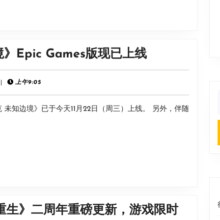
剑
奇
谭
三》
动
Epic Games版现已上线
发
作
售
冒
|
上午9:05
5
险
周
f
尼克 未知边境》已于今天11月22日（周三）上线。 另外，伴随
《索
年
尼
周
克：
年
未
壁
知
纸
边
公
境》
布!
重生》二周年重磅更新，游戏限时
Epic