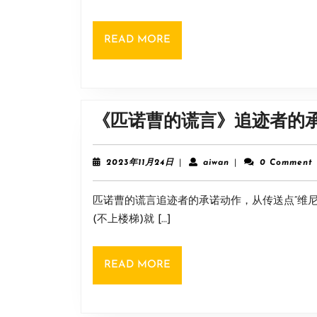
重
24
日
磅
READ
READ MORE
更
MORE
新，
游
戏
《匹诺曹的谎言》追迹者的
限
时
2023
aiwan
2023年11月24日
|
aiwan
|
0 Comment
折
年
11
扣！
匹诺曹的谎言追迹者的承诺动作，从传送点“维
月
24
(不上楼梯)就 […]
日
READ
READ MORE
MORE