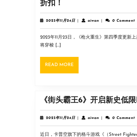
旅
折扣！
途
无
2023
aiwan
2023年11月24日
|
aiwan
|
0 Comment
年
尽，
11
2023年11月23日，《枪火重生》第四季度更
月
武
24
将穿梭 […]
器
日
焕
READ
READ MORE
新!
MORE
《枪
火
重
《街头霸王6》开启新史低限
生》
二
2023
aiwan
2023年11月24日
|
aiwan
|
0 Comment
周
年
11
年
近日，卡普空旗下的格斗游戏《（Street Fight
月