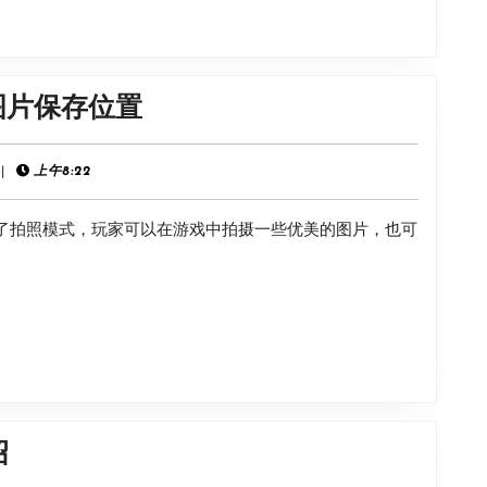
《Hi-
的图片保存位置
Fi
Rush》
|
上午8:22
拍
新加入了拍照模式，玩家可以在游戏中拍摄一些优美的图片，也可
照
模
式
的
图
片
保
《小
绍
存
骨