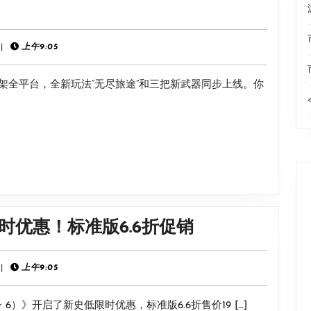
Games
版
|
上午9:05
现
已
新上架全平台，全新玩法“无尽旅途”和三把新武器同步上线。你
上
线
《街
时优惠！标准版6.6折促销
头
霸
|
上午9:05
王
er 6）》开启了新史低限时优惠，标准版6.6折售价19 […]
6》