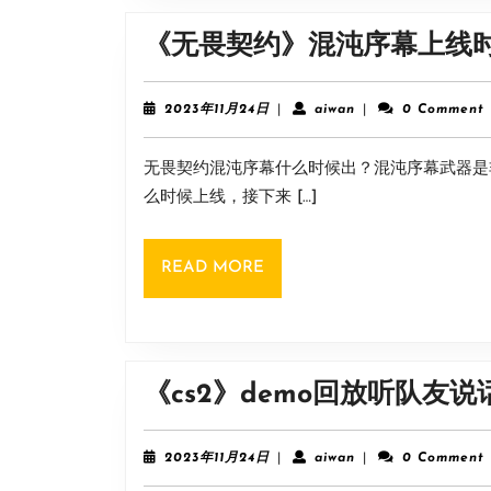
《无畏契约》混沌序幕上线
2023
aiwan
2023年11月24日
|
aiwan
|
0 Comment
年
11
无畏契约混沌序幕什么时候出？混沌序幕武器是
月
24
么时候上线，接下来 […]
日
READ
READ MORE
MORE
《cs2》demo回放听队友说
2023
aiwan
2023年11月24日
|
aiwan
|
0 Comment
年