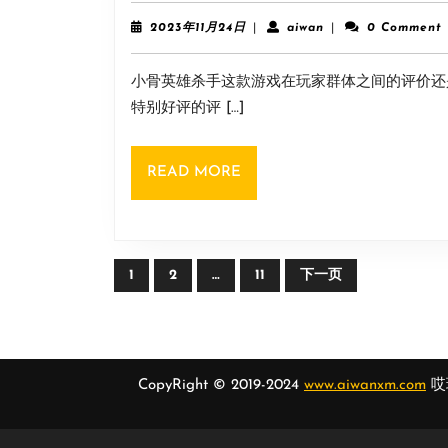
2023
aiwan
2023年11月24日
|
aiwan
|
0 Comment
年
11
小骨英雄杀手这款游戏在玩家群体之间的评价还是
月
24
特别好评的评 […]
日
READ
READ MORE
MORE
文
1
2
…
11
下一页
章
导
航
CopyRight © 2019-2024
www.aiwanxm.com
哎玩