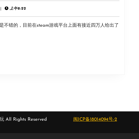
位
英
|
上午8:22
置
雄
不错的，目前在steam游戏平台上面有接近四万人给出了
杀
手》
捆
绑
包
介
绍
 All Rights Reserved
闽ICP备18014094号-2