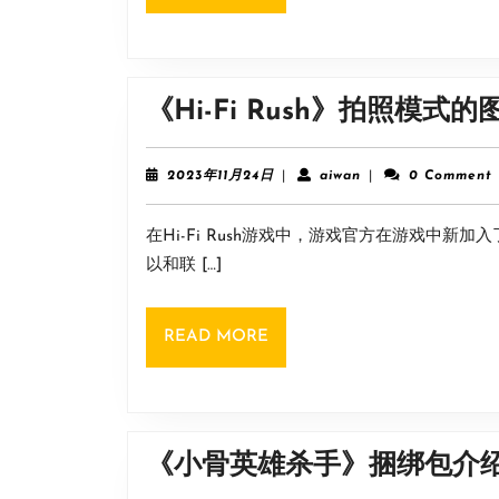
MORE
《Hi-Fi Rush》拍照模式
2023
aiwan
2023年11月24日
|
aiwan
|
0 Comment
年
11
在Hi-Fi Rush游戏中，游戏官方在游戏中
月
24
以和联 […]
日
READ
READ MORE
MORE
《小骨英雄杀手》捆绑包介