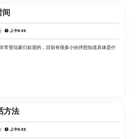
促
承
销
《无
时间
诺
畏
动
契
|
上午8:22
作
约》
解
非常受玩家们欢迎的，目前有很多小伙伴想知道具体是什
混
锁
沌
攻
序
略
幕
上
线
时
《cs2》
话方法
间
demo
回
|
上午8:22