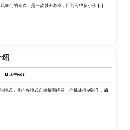
这款游戏深受玩家们的喜欢，是一款射击游戏，目前有很多小伙 […]
删
档
介
绍
《雨
介绍
中
冒
|
上午9:08
险
的模式，其内各模式自然都围绕着一个挑战机制制作，简
回
归》
挑
战
机