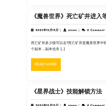
《魔兽世界》死亡矿井进入
2023
aiwan
2023年12月12日
|
aiwan
|
0 Comment
年
12
死亡矿井多少级可以去?死亡矿井是魔兽世界中
月
12
个副本，副本也非 […]
日
READ
READ MORE
MORE
《星界战士》技能解锁方法
2023
aiwan
2023年12月12日
|
aiwan
|
0 Comment