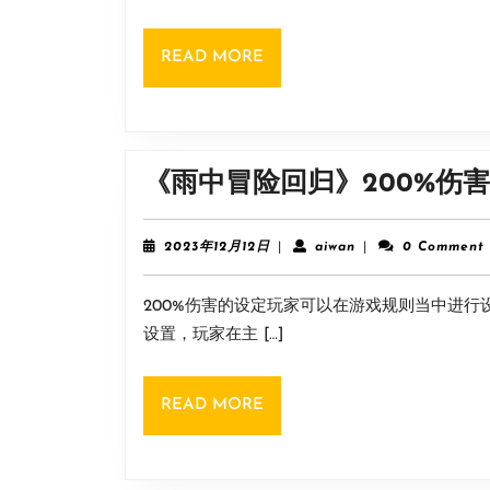
READ
READ MORE
MORE
《雨中冒险回归》200%伤
2023
aiwan
2023年12月12日
|
aiwan
|
0 Comment
年
12
200%伤害的设定玩家可以在游戏规则当中进
月
12
设置，玩家在主 […]
日
READ
READ MORE
MORE