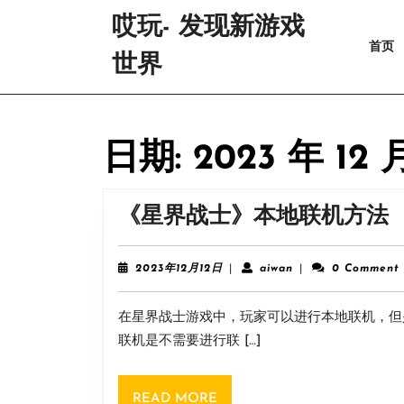
Skip
哎玩- 发现新游戏
to
首页
content
世界
Skip
to
content
日期:
2023 年 12 
《星界战士》本地联机方法
2023
aiwan
2023年12月12日
|
aiwan
|
0 Comment
年
12
在星界战士游戏中，玩家可以进行本地联机，但
月
12
联机是不需要进行联 […]
日
READ
READ MORE