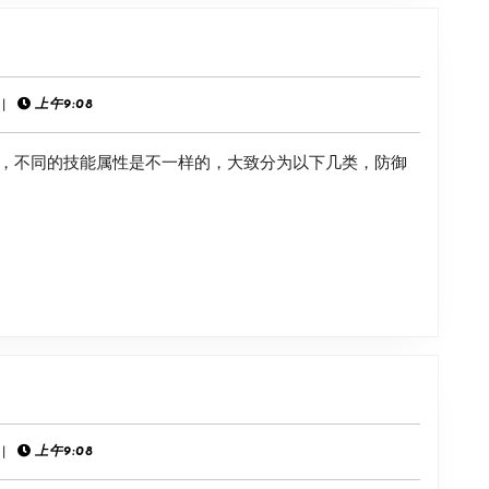
启
《星
方
界
法
战
|
上午9:08
士》
，不同的技能属性是不一样的，大致分为以下几类，防御
技
能
属
性
介
绍
《the
finals》
公
|
上午9:08
测