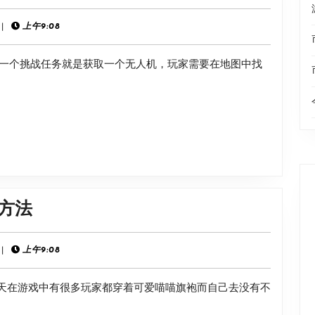
中
冒
|
上午9:08
险
一个挑战任务就是获取一个无人机，玩家需要在地图中找
回
归》
无
人
机
作
用
《pubg》
得方法
介
可
绍
爱
|
上午9:08
喵
今天在游戏中有很多玩家都穿着可爱喵喵旗袍而自己去没有不
喵
旗