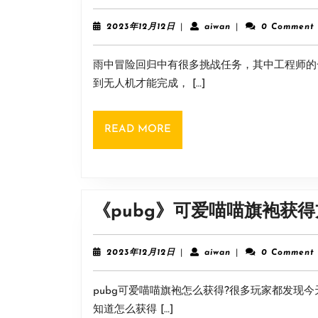
2023
aiwan
2023年12月12日
|
aiwan
|
0 Comment
年
12
雨中冒险回归中有很多挑战任务，其中工程师的
月
12
到无人机才能完成， […]
日
READ
READ MORE
MORE
《pubg》可爱喵喵旗袍获
2023
aiwan
2023年12月12日
|
aiwan
|
0 Comment
年
12
pubg可爱喵喵旗袍怎么获得?很多玩家都发现
月
12
知道怎么获得 […]
日