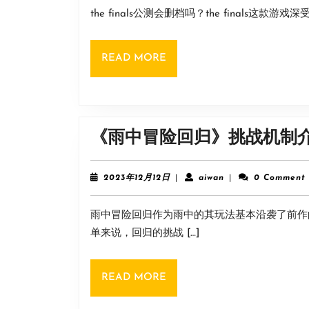
12
the finals公测会删档吗？the finals
月
12
日
READ
READ MORE
MORE
《雨中冒险回归》挑战机制
2023
aiwan
2023年12月12日
|
aiwan
|
0 Comment
年
12
雨中冒险回归作为雨中的其玩法基本沿袭了前作
月
12
单来说，回归的挑战 […]
日
READ
READ MORE
MORE