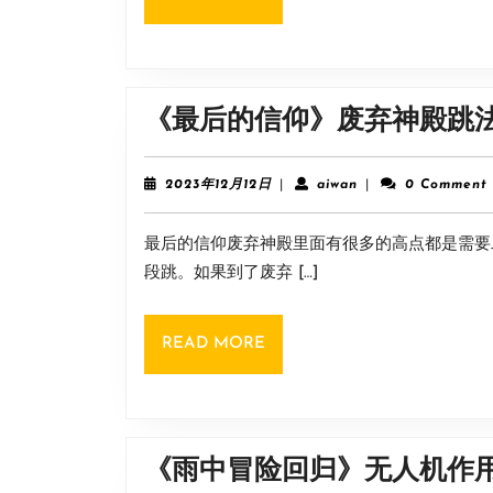
MORE
《最后的信仰》废弃神殿跳
2023
aiwan
2023年12月12日
|
aiwan
|
0 Comment
年
12
最后的信仰废弃神殿里面有很多的高点都是需要
月
12
段跳。如果到了废弃 […]
日
READ
READ MORE
MORE
《雨中冒险回归》无人机作