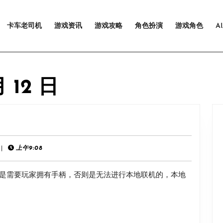
卡车老司机
游戏资讯
游戏攻略
角色扮演
游戏角色
A
月 12 日
《星
界
战
|
上午9:08
士》
是需要玩家拥有手柄，否则是无法进行本地联机的，本地
本
地
联