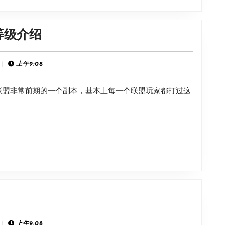
制
介
《魔
等级介绍
绍
兽
世
|
上午9:08
界》
联盟非常前期的一个副本，基本上每一个联盟玩家都打过这
死
亡
矿
井
进
入
等
《星
级
界
介
战
|
上午9:08