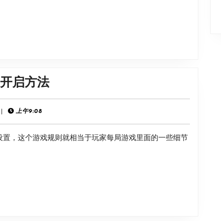
袍
获
得
方
法
《雨
害开启方法
中
冒
|
上午9:08
险
行设置，这个游戏规则就相当于玩家每局游戏里面的一些细节
回
归》
200%
伤
害
开