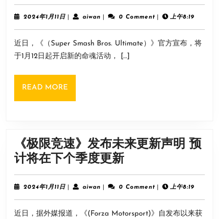
乱
现
斗》
2024
aiwan
2024年1月11日
|
aiwan
|
0 Comment
|
上午8:19
已
年
新
1
发
近日，《（Super Smash Bros. Ultimate）》官方宣布，将
月
命
售！
11
于1月12日起开启新的命魂活动， […]
魂
日
活
READ
READ MORE
动
MORE
1.12
开
启:
《极限竞速》发布未来更新声明 预
《王
《极
计将在下个季度更新
国
限
之
竞
2024
aiwan
2024年1月11日
|
aiwan
|
0 Comment
|
上午8:19
泪》
年
速》
1
等
近日，据外媒报道，《(Forza Motorsport)》自发布以来获
月
发