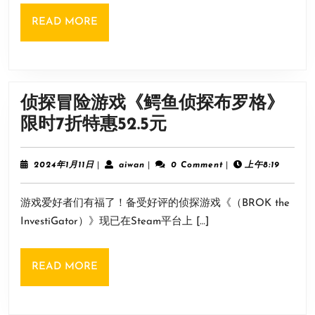
光
READ
READ MORE
盘
MORE
3
月
13
侦探冒险游戏《鳄鱼侦探布罗格》
日
侦
限时7折特惠52.5元
发
探
售!
冒
2024
aiwan
2024年1月11日
|
aiwan
|
0 Comment
|
上午8:19
现
年
险
1
已
游戏爱好者们有福了！备受好评的侦探游戏《（BROK the
月
游
11
开
InvestiGator）》现已在Steam平台上 […]
戏
日
启
《鳄
预
READ
READ MORE
鱼
售
MORE
侦
探