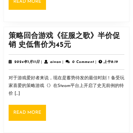
READ
READ MORE
未
MORE
来》
新
乐
策略回合游戏《征服之歌》半价促
曲”
策
销 史低售价为45元
私
略
の
回
2024
aiwan
2024年1月11日
|
aiwan
|
0 Comment
|
上午8:19
ア
年
合
1
イ
对于游戏爱好者来说，现在是蓄势待发的最佳时刻！备受玩
月
游
ド
11
家喜爱的策略游戏《》在Steam平台上开启了史无前例的特
戏
日
ル”
价 […]
《征
公
服
布
READ
READ MORE
之
MORE
歌》