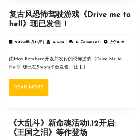
半
价
复古风恐怖驾驶游戏《Drive me to
促
复
hell》现已发售！
销
古
史
风
2024
aiwan
2024年1月11日
|
aiwan
|
0 Comment
|
上午8:19
低
年
恐
1
售
由Max Rohrberg开发并发行的恐怖游戏《Drive Me to
月
怖
11
价
Hell》现已在Steam平台发售。让 […]
驾
日
为
驶
45
READ
READ MORE
游
元
MORE
戏
《Drive
me
《大乱斗》新命魂活动1.12开启:
to
《大
《王国之泪》等作登场
hell》