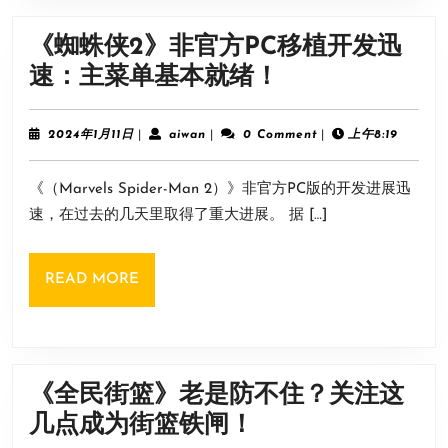
布
《蜘蛛侠2》非官方PC移植开发迅
罗
《蜘
速：主菜单基本就绪！
格》
蛛
限
侠
2024
aiwan
2024年1月11日
|
aiwan
|
0 Comment
|
上午8:19
时
年
2》
1
7
《（Marvels Spider-Man 2）》非官方PC版的开发进展迅
月
非
折
11
速，在过去的几天里取得了重大进展。 据 […]
官
日
特
方
惠
READ
READ MORE
PC
52.5
MORE
移
元
植
开
《全民街篮》老是防不住？关注这
发
《全
几点成为街篮铁闸！
迅