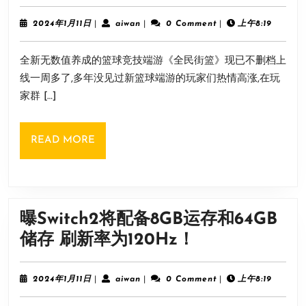
民
速：
街
2024
aiwan
2024年1月11日
|
aiwan
|
0 Comment
|
上午8:19
主
年
篮》
1
菜
全新无数值养成的篮球竞技端游《全民街篮》现已不删档上
月
老
单
11
线一周多了,多年没见过新篮球端游的玩家们热情高涨,在玩
是
日
基
家群 […]
防
本
不
就
READ
READ MORE
住？
绪！
MORE
关
注
这
曝Switch2将配备8GB运存和64GB
几
曝
储存 刷新率为120Hz！
点
Switch2
成
将
2024
aiwan
2024年1月11日
|
aiwan
|
0 Comment
|
上午8:19
为
年
配
1