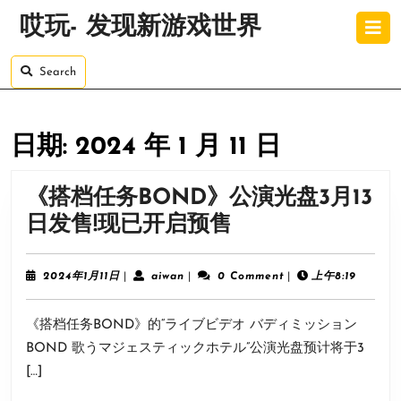
Skip
O
哎玩- 发现新游戏世界
to
B
content
Skip
Search
to
content
日期:
2024 年 1 月 11 日
《搭档任务BOND》公演光盘3月13
《搭
日发售!现已开启预售
档
任
2024
aiwan
2024年1月11日
|
aiwan
|
0 Comment
|
上午8:19
年
务
1
《搭档任务BOND》的“ライブビデオ バディミッション
月
BOND》
11
BOND 歌うマジェスティックホテル”公演光盘预计将于3
公
日
[…]
演