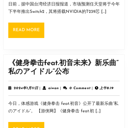
街
日前，据中国台湾经济日报报道，市场预测任天堂将于今年
月
备
11
篮
下半年推出Switch2，其将搭载NVIDIA的T239芯 […]
8GB
日
铁
运
闸！
READ
READ MORE
存
MORE
和
64GB
储
《健身拳击feat.初音未来》新乐曲”
存
《健
私のアイドル”公布
刷
身
新
拳
2024
aiwan
2024年1月11日
|
aiwan
|
0 Comment
|
上午8:19
率
年
击
1
为
今日，体感游戏《健身拳击 feat.初音》公开了最新乐曲“私
月
feat.
120Hz！
11
のアイドル”。 【游侠网】《健身拳击 feat.初 […]
初
日
音