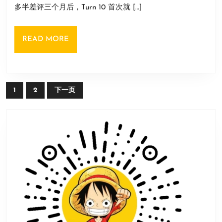
作
11
多半差评三个月后，Turn 10 首次就 […]
布
日
登
未
场
READ
READ MORE
来
MORE
更
新
声
文
1
2
下一页
明
章
预
导
计
航
将
在
下
个
季
度