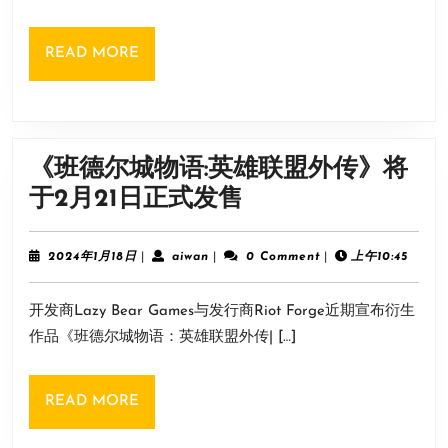
官
Steam
宣
Beta
READ
READ MORE
将
MORE
加
入
NVIDI
《班德尔城物语:英雄联盟外传》将
RTX
《班
于2月21日正式发售
阵
德
营
尔
2024
aiwan
2024年1月18日
|
aiwan
|
0 Comment
|
上午10:45
支
年
城
1
持
开发商Lazy Bear Games与发行商Riot Forge近期宣布衍生
月
物
DLSS
18
作品《班德尔城物语：英雄联盟外传| […]
语:
日
3
英
READ
READ MORE
雄
MORE
联