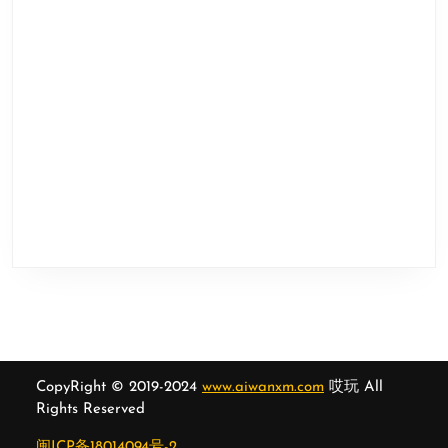
CopyRight © 2019-2024
www.aiwanxm.com
哎玩 All
Rights Reserved
闽ICP备18014094号-2