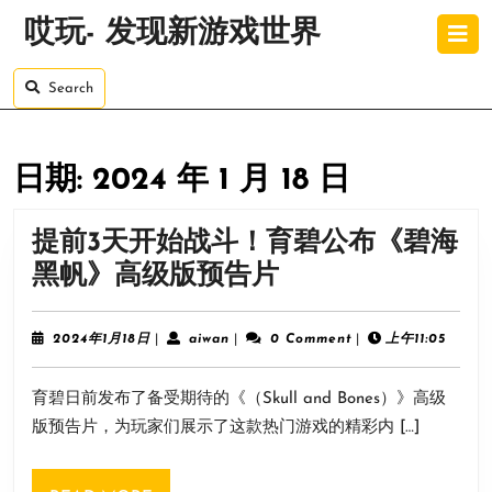
Skip
O
哎玩- 发现新游戏世界
to
B
content
Skip
Search
to
content
日期:
2024 年 1 月 18 日
提前3天开始战斗！育碧公布《碧海
提
黑帆》高级版预告片
前
3
2024
aiwan
2024年1月18日
|
aiwan
|
0 Comment
|
上午11:05
年
天
1
育碧日前发布了备受期待的《（Skull and Bones）》高级
月
开
18
版预告片，为玩家们展示了这款热门游戏的精彩内 […]
始
日
战