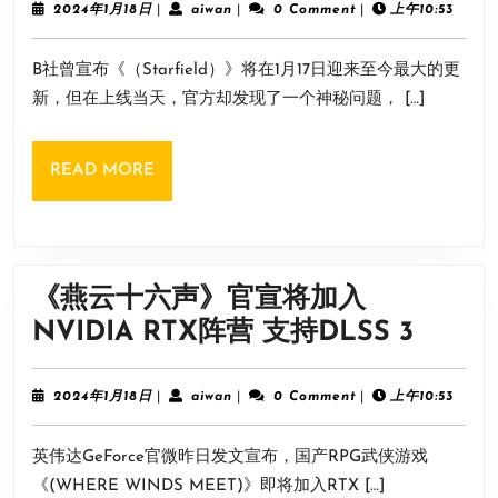
已
2024
aiwan
2024年1月18日
|
aiwan
|
0 Comment
|
上午10:53
得
年
修
1
PS5
B社曾宣布《（Starfield）》将在1月17日迎来至今最大的更
月
复!
手
18
新，但在上线当天，官方却发现了一个神秘问题， […]
《星
日
柄
空》
主
READ
READ MORE
重
题
MORE
大
贴
更
纸
新
《燕云十六声》官宣将加入
将
《燕
NVIDIA RTX阵营 支持DLSS 3
于
云
明
十
2024
aiwan
2024年1月18日
|
aiwan
|
0 Comment
|
上午10:53
天
年
六
1
上
英伟达GeForce官微昨日发文宣布，国产RPG武侠游戏
月
声》
线
18
《(WHERE WINDS MEET)》即将加入RTX […]
日