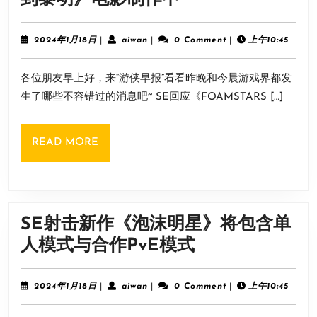
发
侠
售
早
2024
aiwan
2024年1月18日
|
aiwan
|
0 Comment
|
上午10:45
1/30
年
报：
1
开
各位朋友早上好，来“游侠早报”看看昨晚和今晨游戏界都发
月
SE
放
18
生了哪些不容错过的消息吧~ SE回应《FOAMSTARS […]
回
日
试
应”
玩
READ
READ MORE
抄
MORE
袭”
争
议
SE射击新作《泡沫明星》将包含单
《直
SE
人模式与合作PvE模式
到
射
黎
击
2024
aiwan
2024年1月18日
|
aiwan
|
0 Comment
|
上午10:45
明》
年
新
1