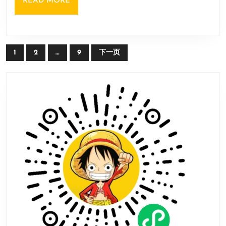
READ
READ MORE
栉
PvE
MORE
春
模
风”
式
前
文
1
2
…
9
下一页
瞻
章
节
导
目
航
明
天
开
播！