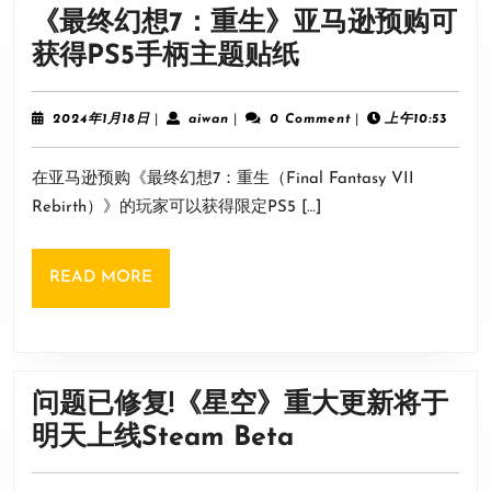
式
《最终幻想7：重生》亚马逊预购可
发
《最
获得PS5手柄主题贴纸
售
终
国
幻
2024
aiwan
2024年1月18日
|
aiwan
|
0 Comment
|
上午10:53
区
年
想
1
售
在亚马逊预购《最终幻想7：重生（Final Fantasy VII
月
7：
价
18
Rebirth）》的玩家可以获得限定PS5 […]
重
日
248
生》
元
READ
READ MORE
亚
MORE
马
逊
预
问题已修复!《星空》重大更新将于
购
问
明天上线Steam Beta
可
题
获