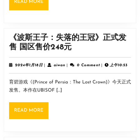
READ
READ MORE
斗！
MORE
育
碧
公
《波斯王子：失落的王冠》正式发
布
《波
售 国区售价248元
《碧
斯
海
王
2024
aiwan
2024年1月18日
|
aiwan
|
0 Comment
|
上午10:53
黑
年
子：
1
帆》
育碧游戏《(Prince of Persia：The Lost Crown)》今天正式
月
失
高
18
发售。本作在UBISOF […]
落
日
级
的
版
READ
READ MORE
王
预
MORE
冠》
告
正
片