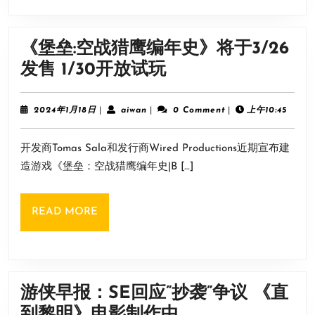
盟
外
《堡垒:空战猎鹰编年史》将于3/26
传》
《堡
发售 1/30开放试玩
将
垒:
于
空
2024
aiwan
2024年1月18日
|
aiwan
|
0 Comment
|
上午10:45
2
年
战
1
月
开发商Tomas Sala和发行商Wired Productions近期宣布建
月
猎
21
18
造游戏《堡垒：空战猎鹰编年史|B […]
鹰
日
日
编
正
READ
READ MORE
年
式
MORE
史》
发
将
售
于
游侠早报：SE回应”抄袭”争议 《直
3/26
游
到黎明》电影制作中