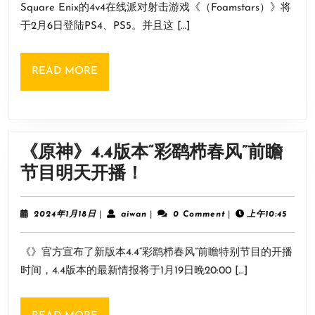
电
Square Enix的4v4在线派对射击游戏《（Foamstars）》将
月
作
影
18
于2月6日登陆PS4、PS5。并且这 […]
《泡
日
制
沫
作
READ
READ MORE
明
中
MORE
星》
将
包
《原神》4.4版本“彩鹞栉春风”前瞻
含
《原
节目明天开播！
单
神》
人
4.4
2024
aiwan
2024年1月18日
|
aiwan
|
0 Comment
|
上午10:45
模
年
版
1
式
《》官方宣布了新版本4.4“彩鹞栉春风”前瞻特别节目的开播
月
本
与
18
时间，4.4版本的最新情报将于1月19日晚20:00 […]
“彩
日
合
鹞
作