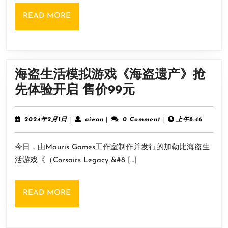
家：
READ
READ MORE
小
MORE
心
被
骗！
海盗生活模拟游戏《海盗遗产》抢
没
海
先体验开启 售价99元
有
盗
手
生
2024
aiwan
2024年2月1日
|
aiwan
|
0 Comment
|
上午8:46
游
年
活
2
应
今日，由Mauris Games工作室制作并发行的加勒比海盗生
月
模
1
用
活游戏《（Corsairs Legacy &#8 […]
拟
日
游
READ
READ MORE
戏
MORE
《海
盗