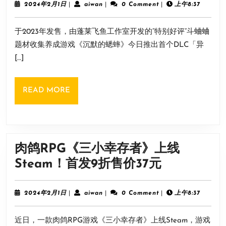
的
2024
aiwan
2024年2月1日
|
aiwan
|
0 Comment
|
上午8:37
台！
年
蟋
2
于2023年发售，由蓬莱飞鱼工作室开发的“特别好评”斗蛐蛐
月
蟀》
1
题材收集养成游戏《沉默的蟋蟀》今日推出首个DLC「异
DLC「异
日
[…]
虫
拓
READ
READ MORE
展
MORE
包」
上
线
肉鸽RPG《三小幸存者》上线
大
肉
Steam！首发9折售价37元
量
鸽
内
RPG《三
2024
aiwan
2024年2月1日
|
aiwan
|
0 Comment
|
上午8:37
容
年
小
2
推
近日，一款肉鸽RPG游戏《三小幸存者》上线Steam，游戏
月
幸