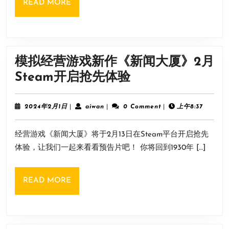
READ
READ MORE
像
记
MORE
素
录
重
制
模拟经营游戏新作《新闻大厦》2月
版》
模
Steam开启抢先体验
终
拟
于
经
2024
aiwan
2024年2月1日
|
aiwan
|
0 Comment
|
上午8:37
与
年
营
2
主
经营游戏《新闻大厦》将于2月13日在Steam平台开启抢先
月
游
机
1
体验，让我们一起来看看预告片吧！ 你将回到1930年 […]
戏
日
同
新
步
READ
READ MORE
作
MORE
《新
闻