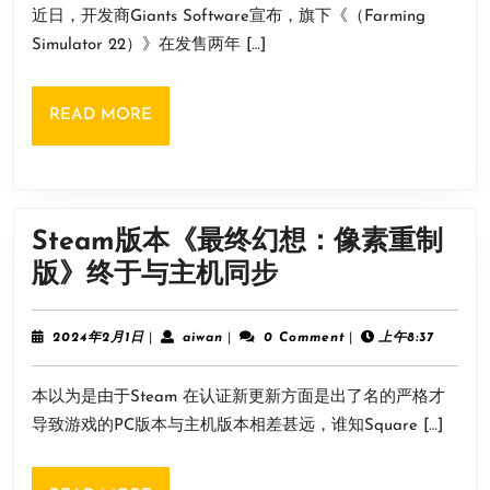
100
近日，开发商Giants Software宣布，旗下《（Farming
月
22》
个
1
Simulator 22）》在发售两年 […]
发
日
小
售
时！
READ
READ MORE
两
MORE
年
半
销
Steam版本《最终幻想：像素重制
量
Steam
版》终于与主机同步
超
版
600
本
2024
aiwan
2024年2月1日
|
aiwan
|
0 Comment
|
上午8:37
万
年
《最
2
套
本以为是由于Steam 在认证新更新方面是出了名的严格才
月
终
破
1
导致游戏的PC版本与主机版本相差甚远，谁知Square […]
幻
日
系
想：
列