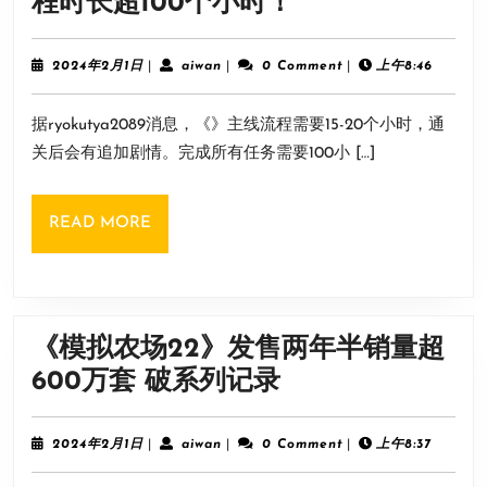
《碧
程时长超100个小时！
你
蓝
能
幻
2024
aiwan
2024年2月1日
|
aiwan
|
0 Comment
|
上午8:46
接
年
想
2
受
据ryokutya2089消息，《》主线流程需要15-20个小时，通
月
Relink》
1
这
关后会有追加剧情。完成所有任务需要100小 […]
完
日
个
美
操
READ
READ MORE
通
作
MORE
关
吗？
的
流
《模拟农场22》发售两年半销量超
程
《模
600万套 破系列记录
时
拟
长
农
2024
aiwan
2024年2月1日
|
aiwan
|
0 Comment
|
上午8:37
超
年
场
2