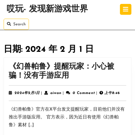
Skip
O
哎玩- 发现新游戏世界
to
B
content
Skip
Search
to
content
日期:
2024 年 2 月 1 日
《幻兽帕鲁》提醒玩家：小心被
《幻
骗！没有手游应用
兽
帕
2024
aiwan
2024年2月1日
|
aiwan
|
0 Comment
|
上午8:46
年
鲁》
2
《幻兽帕鲁》官方在X平台发文提醒玩家，目前他们并没有
月
提
1
推出手游版应用。 官方表示，因为近日有使用《幻兽帕
醒
日
鲁》素材 […]
玩