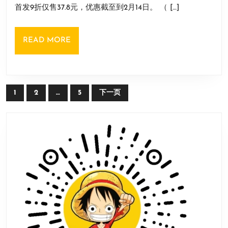
1
出
首发9折仅售37.8元，优惠截至到2月14日。 （ […]
存
日
者》
READ
READ MORE
上
MORE
线
Steam！
首
文
1
2
…
5
下一页
发
章
9
导
折
航
售
价
37
元