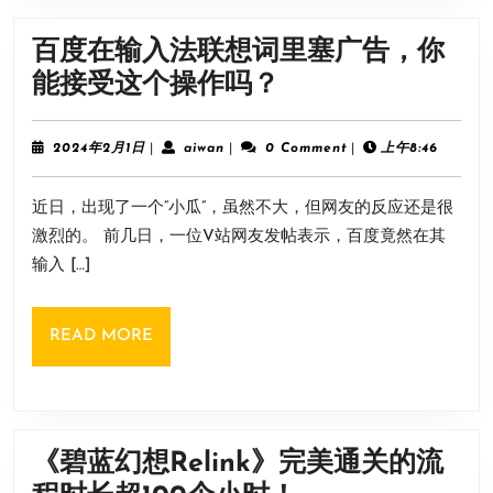
遗
百度在输入法联想词里塞广告，你
产》
百
能接受这个操作吗？
抢
度
先
在
2024
aiwan
2024年2月1日
|
aiwan
|
0 Comment
|
上午8:46
体
年
输
2
验
近日，出现了一个“小瓜”，虽然不大，但网友的反应还是很
月
入
开
1
激烈的。 前几日，一位V站网友发帖表示，百度竟然在其
法
日
启
输入 […]
联
售
想
价
READ
READ MORE
词
99
MORE
里
元
塞
广
《碧蓝幻想Relink》完美通关的流
告，