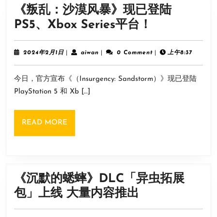
大
《叛乱：沙漠风暴》现已登陆
厦》
《叛
PS5、Xbox Series平台！
2
乱：
月
沙
2024
aiwan
2024年2月1日
|
aiwan
|
0 Comment
|
上午8:37
Steam
年
漠
2
开
今日，官方宣布《（Insurgency: Sandstorm）》现已登陆
月
风
启
1
PlayStation 5 和 Xb […]
暴》
日
抢
现
先
READ
READ MORE
已
体
MORE
登
验
陆
PS5、
《沉默的蟋蟀》DLC「异虫拓展
Xbox
《沉
包」上线 大量内容推出
Series
默
平