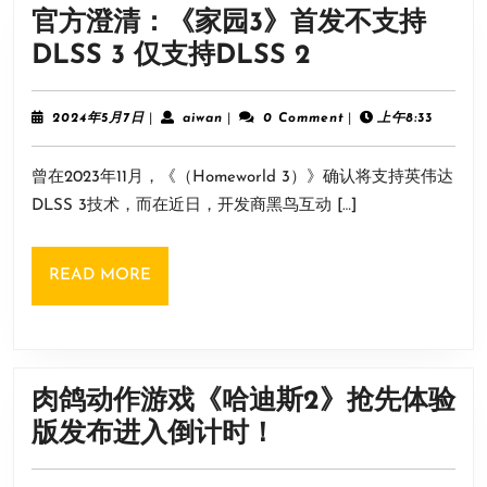
孤
官方澄清：《家园3》首发不支持
鸟》
官
DLSS 3 仅支持DLSS 2
PC
方
试
澄
2024
aiwan
2024年5月7日
|
aiwan
|
0 Comment
|
上午8:33
玩
年
清：
5
版
曾在2023年11月，《（Homeworld 3）》确认将支持英伟达
月
《家
7
温
DLSS 3技术，而在近日，开发商黑鸟互动 […]
园
日
情
3》
上
READ
READ MORE
首
线
MORE
发
不
支
肉鸽动作游戏《哈迪斯2》抢先体验
持
肉
版发布进入倒计时！
DLSS
鸽
3