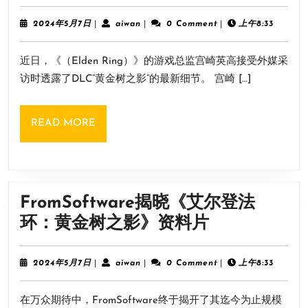
尔
开
登
2024
aiwan
2024年5月7日
|
aiwan
|
0 Comment
|
上午8:33
启
年
法
5
近日，《（Elden Ring）》的游戏总监宫崎英高接受外媒采
月
环》
7
访时透露了DLC“黄金树之影”的最新细节。 宫崎 […]
DLC
日
没
READ
READ MORE
有
MORE
明
确
的
FromSoftware揭晓《艾尔登法
结
FromSoftwa
环：黄金树之影》资料片
局：
揭
多
晓
2024
aiwan
2024年5月7日
|
aiwan
|
0 Comment
|
上午8:33
个
年
《艾
5
路
在万众期待中，FromSoftware终于揭开了其迄今为止规模
月
尔