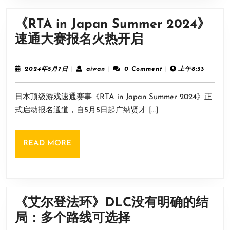
吁
独
《RTA in Japan Summer 2024》
立
《RTA
速通大赛报名火热开启
游
in
戏
Japan
2024
aiwan
2024年5月7日
|
aiwan
|
0 Comment
|
上午8:33
税
年
Summer
5
收
日本顶级游戏速通赛事《RTA in Japan Summer 2024》正
月
2024》
7
优
式启动报名通道，自5月5日起广纳贤才 […]
速
日
惠！！！
通
READ
READ MORE
大
MORE
赛
报
名
《艾尔登法环》DLC没有明确的结
火
《艾
局：多个路线可选择
热