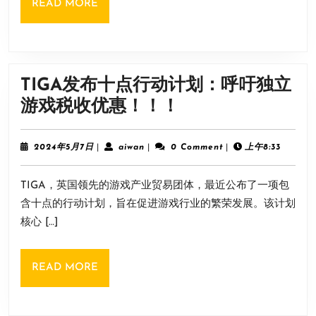
READ
READ MORE
全
MORE
球
销
量
TIGA发布十点行动计划：呼吁独立
强
TIGA
游戏税收优惠！！！
势
发
突
布
2024
aiwan
2024年5月7日
|
aiwan
|
0 Comment
|
上午8:33
破
年
十
5
20000
TIGA，英国领先的游戏产业贸易团体，最近公布了一项包
月
点
份！
7
含十点的行动计划，旨在促进游戏行业的繁荣发展。该计划
行
日
核心 […]
动
计
READ
READ MORE
划：
MORE
呼