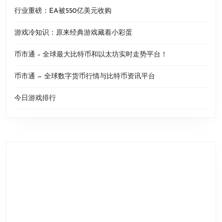
行业重磅：EA被550亿美元收购
游戏冷知识：原来经典游戏藏着小彩蛋
币市通 – 全球最大比特币和以太坊实时走势平台！
币市通 — 全球数字货币行情与比特币资讯平台
今日游戏排行