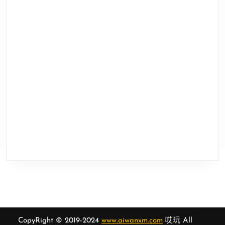
CopyRight © 2019-2024
www.aiwanxm.com
哎玩 All