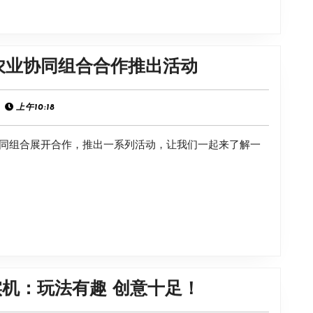
发
行，
游
《天
农业协同组合合作推出活动
戏
穗
中
之
上午10:18
竟
咲
也
协同组合展开合作，推出一系列活动，让我们一起来了解一
稻
有
姬》
彩
将
蛋
与
日
本
农
IGN
实机：玩法有趣 创意十足！
业
分