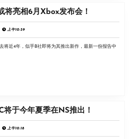
定
《毁
将亮相6月Xbox发布会！
资
灭
料
战
上午10:39
集
士》
原
去将近4年，似乎B社即将为其推出新作，最新一份报告中
系
声
列
乐
新
公
作
开！
将
至
或
心
LC将于今年夏季在NS推出！
将
灵
亮
恐
上午10:18
相
怖