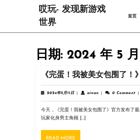
Skip
哎玩- 发现新游戏
to
首页
content
世界
Skip
to
content
日期:
2024 年 5 月
《完蛋！我被美女包围了！
2024
aiwan
2024年5月11日
|
aiwan
|
0 Comment
|
年
5
今天，《完蛋！我被美女包围了》官方发布了最
月
11
玩家化身男主角顾 […]
日
READ
READ MORE