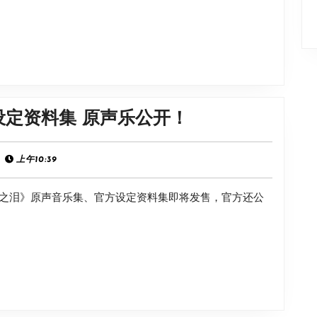
《战
评
神
价
5》
连
PC
续
版
30
《塞
定资料集 原声乐公开！
天
尔
好
达
上午10:39
评
传
如
之泪》原声音乐集、官方设定资料集即将发售，官方还公
说：
潮
王
国
之
泪》
设