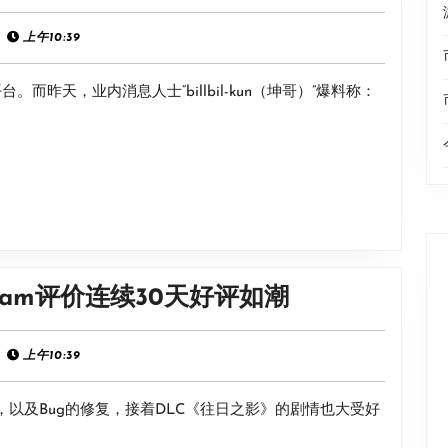
哥
生
爆
上午10:39
化
料
9
昨天，业内消息人士“billbil-kun（坤哥）”爆料称：
十
或
分
有
可
多
靠：
主
索
角
尼
或
CDPR
team评价连续30天好评如潮
于
乐
5
坏
上午10:39
月
了！
公
新，以及Bug的修复，接着DLC《往日之影》的剧情也大受好
《2077》
布
Steam