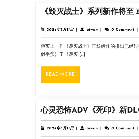
《毁灭战士》系列新作将至 或
2024
aiwan
2024年5月11日
|
aiwan
|
0 Comment
|
年
5
距离上一作《毁灭战士》正统续作的推出已经过
月
11
似乎预告了《毁灭 […]
日
READ
READ MORE
MORE
心灵恐怖ADV《死印》新D
2024
aiwan
2024年5月11日
|
aiwan
|
0 Comment
|
年