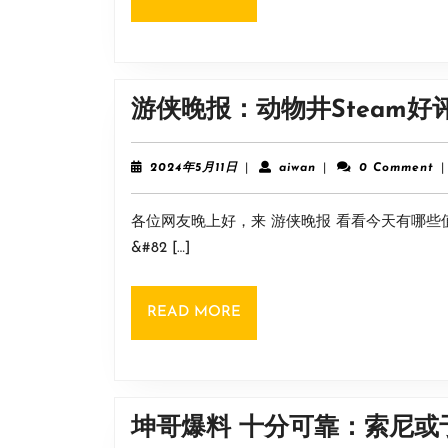
MORE
游侠晚报：动物井Steam好
2024
aiwan
2024年5月11日
|
aiwan
|
0 Comment
|
年
5
各位网友晚上好，来 游侠晚报 看看今天有哪些值
月
11
&#82 […]
日
READ
READ MORE
MORE
坤哥爆料 十分可靠：索尼或