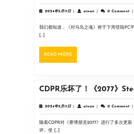
2024
aiwan
2024年5月11日
|
aiwan
|
0 Comment
|
年
5
我们都知道，《对马岛之魂》将于下周登陆PC平台。而
月
11
[…]
日
READ
READ MORE
MORE
CDPR乐坏了！《2077》S
2024
aiwan
2024年5月11日
|
aiwan
|
0 Comment
|
年
5
随着CDPR对《赛博朋克2077》进行了多次更
月
11
评。使 […]
日