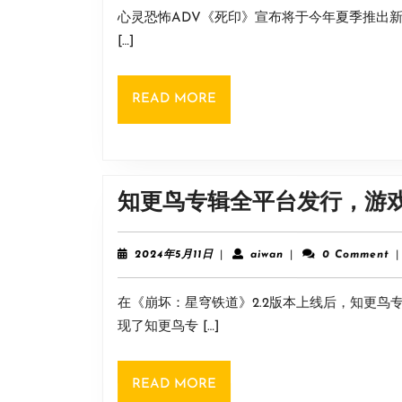
5
心灵恐怖ADV《死印》宣布将于今年夏季推出新DL
月
11
[…]
日
READ
READ MORE
MORE
知更鸟专辑全平台发行，游
2024
aiwan
2024年5月11日
|
aiwan
|
0 Comment
|
年
5
在《崩坏：星穹铁道》2.2版本上线后，知更鸟
月
11
现了知更鸟专 […]
日
READ
READ MORE