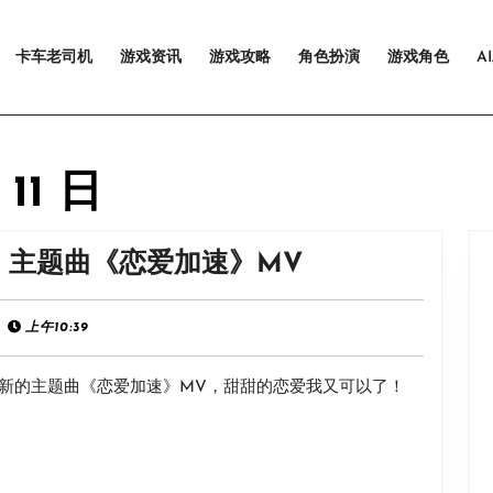
卡车老司机
游戏资讯
游戏攻略
角色扮演
游戏角色
A
 11 日
《完
》主题曲《恋爱加速》MV
蛋！
我
上午10:39
被
新的主题曲《恋爱加速》MV，甜甜的恋爱我又可以了！
美
女
包