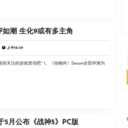
围
了！》
主
题
游
评如潮 生化9或有多主角
曲
侠
《恋
晚
上午10:39
爱
报：
加
f
得关注的游戏资讯吧~ 1、《动物井》Steam全部评测为
动
速》
物
MV
井
Steam
好
评
如
坤
于5月公布《战神5》PC版
潮