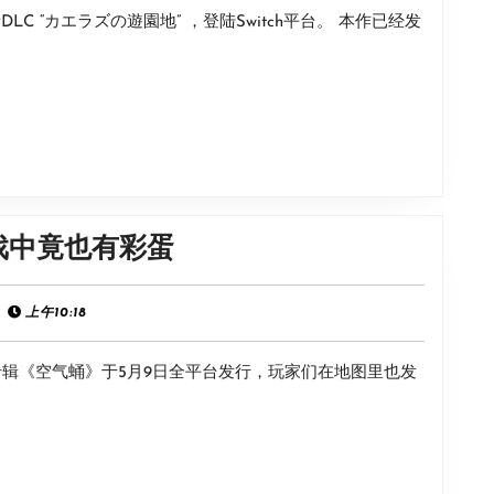
6
C “カエラズの遊園地” ，登陆Switch平台。 本作已经发
ADV《死
月
印》
Xbox
新
发
DLC
布
将
会！
于
今
知
戏中竟也有彩蛋
年
更
夏
鸟
上午10:18
季
专
在
专辑《空气蛹》于5月9日全平台发行，玩家们在地图里也发
辑
NS
全
推
平
出！
台