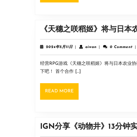
MORE
《天穗之咲稻姬》将与日本
2024
aiwan
2024年5月11日
|
aiwan
|
0 Comment
|
年
5
经营RPG游戏《天穗之咲稻姬》将与日本农业
月
11
下吧！ 首个合作 […]
日
READ
READ MORE
MORE
IGN分享《动物井》13分钟