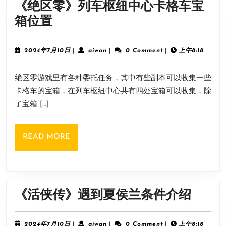
《绝区零》列车枢纽中心卡格车宝
《绝
箱位置
区
零》
2024
aiwan
2024年7月10日
|
aiwan
|
0 Comment
|
上午8:18
年
列
7
绝区零游戏里有各种委托任务，其中有些副本可以收集一些
月
车
10
卡格车的宝箱，在列车枢纽中心共有四处宝箱可以收集，除
枢
日
了宝箱 […]
纽
中
READ
READ MORE
心
MORE
卡
格
车
《活
《活侠传》遇到夏侯兰条件介绍
宝
侠
箱
传》
2024
aiwan
2024年7月10日
|
aiwan
|
0 Comment
|
上午8:18