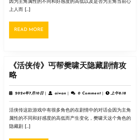
因为主角属性的不同和好感度的高低以及是否为主角当前心
隐
日
上人而 […]
藏
剧
READ
READ MORE
情
MORE
攻
略
《活侠传》丐帮樊啸天隐藏剧情攻
《活
略
侠
传》
2024
aiwan
2024年7月10日
|
aiwan
|
0 Comment
|
上午8:18
年
丐
7
活侠传这款游戏中有很多角色的在剧情中的对话会因为主角
月
帮
10
属性的不同和好感度的高低而产生变化，樊啸天这个角色的
樊
日
隐藏剧 […]
啸