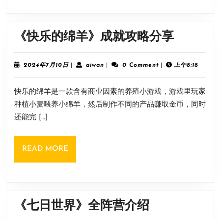
《快
《快乐的绵羊》成就攻略分享
乐
的
2024
aiwan
2024年7月10日
|
aiwan
|
0 Comment
|
上午8:18
年
绵
7
快乐的绵羊是一款含有商业因素的养殖小游戏，游戏里玩家
月
羊》
10
种植小麦喂养小绵羊，然后制作不同的产品赚取金币，同时
成
日
还能完 […]
就
攻
READ
READ MORE
略
MORE
分
享
《七
《七日世界》全阵营介绍