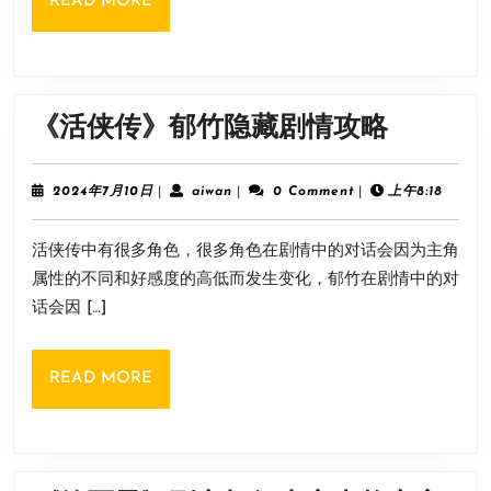
READ
READ MORE
剧
MORE
情
攻
略
《活
《活侠传》郁竹隐藏剧情攻略
侠
传》
2024
aiwan
2024年7月10日
|
aiwan
|
0 Comment
|
上午8:18
年
郁
7
活侠传中有很多角色，很多角色在剧情中的对话会因为主角
月
竹
10
属性的不同和好感度的高低而发生变化，郁竹在剧情中的对
隐
日
话会因 […]
藏
剧
READ
READ MORE
情
MORE
攻
略