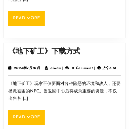
载
方
READ
READ MORE
式
MORE
《地
《地下矿工》下载方式
下
矿
2024
aiwan
2024年7月10日
|
aiwan
|
0 Comment
|
上午8:18
年
工》
7
《地下矿工》玩家不仅要面对各种险恶的环境和敌人，还要
月
下
10
拯救被困的NPC。当返回中心后将成为重要的资源，不仅
载
日
出售各 […]
方
式
READ
READ MORE
MORE