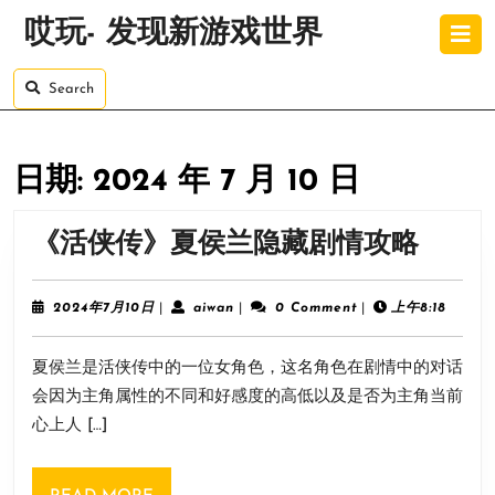
Skip
O
哎玩- 发现新游戏世界
to
B
content
Skip
Search
to
content
日期:
2024 年 7 月 10 日
《活
《活侠传》夏侯兰隐藏剧情攻略
侠
传》
2024
aiwan
2024年7月10日
|
aiwan
|
0 Comment
|
上午8:18
年
夏
7
夏侯兰是活侠传中的一位女角色，这名角色在剧情中的对话
月
侯
10
会因为主角属性的不同和好感度的高低以及是否为主角当前
兰
日
心上人 […]
隐
藏