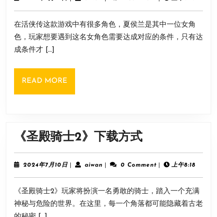
位
年
遇
7
置
在活侠传这款游戏中有很多角色，夏侯兰是其中一位女角
月
到
10
色，玩家想要遇到这名女角色需要达成对应的条件，只有达
夏
日
成条件才 […]
侯
兰
READ
READ MORE
条
MORE
件
介
绍
《圣
《圣殿骑士2》下载方式
殿
骑
2024
aiwan
2024年7月10日
|
aiwan
|
0 Comment
|
上午8:18
年
士
7
《圣殿骑士2》玩家将扮演一名勇敢的骑士，踏入一个充满
月
2》
10
神秘与危险的世界。在这里，每一个角落都可能隐藏着古老
下
日
的秘密 […]