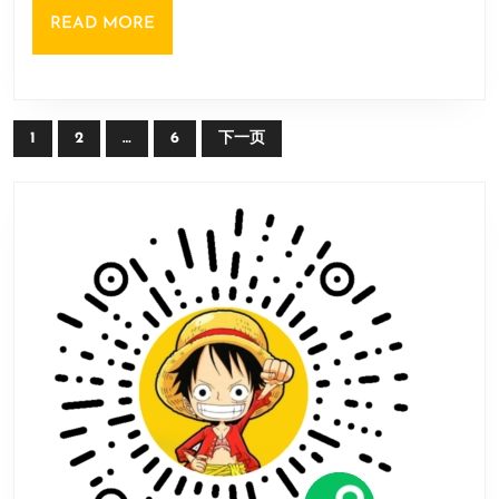
天
READ
READ MORE
隐
MORE
藏
剧
文
情
1
2
…
6
下一页
章
攻
导
略
航