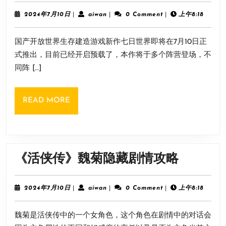
日
世
2024
aiwan
2024年7月10日
|
aiwan
|
0 Comment
|
上午8:18
年
界》
7
国产开放世界生存建造游戏新作七日世界即将在7月10日正
月
全
10
式推出，目前已经开启预载了，本作将于多个阵营登场，不
阵
日
同阵 […]
营
介
READ
READ MORE
绍
MORE
《活
《活侠传》魏菊隐藏剧情攻略
侠
传》
2024
aiwan
2024年7月10日
|
aiwan
|
0 Comment
|
上午8:18
年
魏
7
魏菊是活侠传中的一个女角色，这个角色在剧情中的对话会
月
菊
10