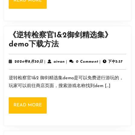
READ
READ MORE
MORE
《逆转检察官1&2御剑精选集》
《逆
demo下载方法
转
检
2024
aiwan
2024年8月30日
|
aiwan
|
0 Comment
|
下午3:37
年
察
8
逆转检察官1&2 御剑精选集demo是可以免费进行游玩的，
月
官
30
玩家可以前往商店页面，搜索游戏名称找到dem […]
1&2
日
御
READ
READ MORE
剑
MORE
精
选
集》