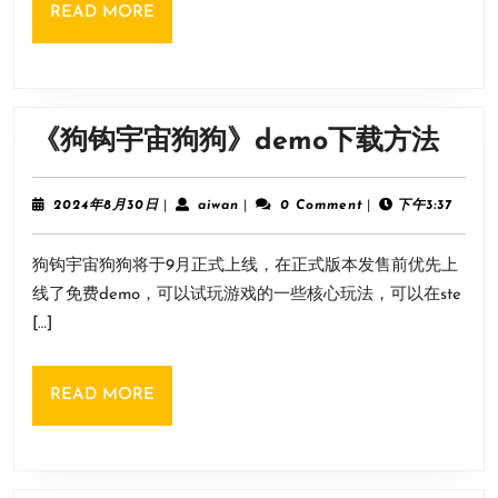
READ
READ MORE
介
MORE
绍
《狗
《狗钩宇宙狗狗》demo下载方法
钩
宇
2024
aiwan
2024年8月30日
|
aiwan
|
0 Comment
|
下午3:37
年
宙
8
狗钩宇宙狗狗将于9月正式上线，在正式版本发售前优先上
月
狗
30
线了免费demo，可以试玩游戏的一些核心玩法，可以在ste
狗》
日
[…]
dem
下
READ
READ MORE
载
MORE
方
法