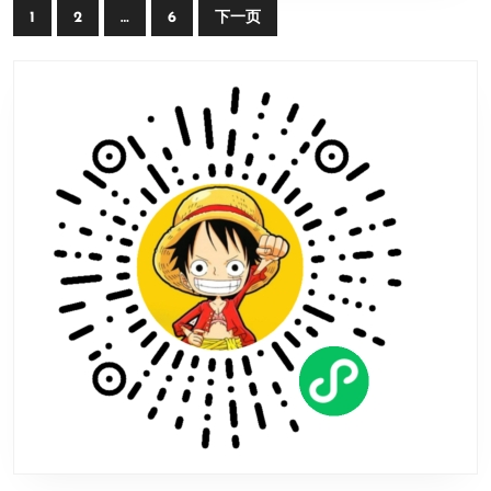
文
1
2
…
6
下一页
章
导
航