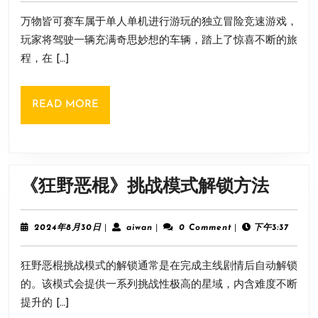
可
8
万物皆可赛车属于单人单机进行游玩的独立冒险竞速游戏，
月
赛
30
玩家将驾驶一辆充满奇思妙想的车辆，踏上了惊喜不断的旅
车》
日
程，在 […]
游
戏
READ
READ MORE
类
MORE
型
介
绍
《狂
《狂野恶棍》挑战模式解锁方法
野
恶
2024
aiwan
2024年8月30日
|
aiwan
|
0 Comment
|
下午3:37
年
棍》
8
狂野恶棍挑战模式的解锁通常是在完成主线剧情后自动解锁
月
挑
30
的。该模式会提供一系列挑战性极高的星域，内含难度不断
战
日
提升的 […]
模