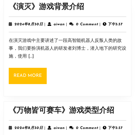
《演
《演灭》游戏背景介绍
灭》
游
2024
aiwan
2024年8月30日
|
aiwan
|
0 Comment
|
下午3:37
年
戏
8
在演灭游戏中主要讲述了一段高智能机器人反叛人类的故
月
背
30
事，我们要扮演机器人的研发者刘博士，潜入地下的研究设
景
日
施，使用 […]
介
绍
READ
READ MORE
MORE
《万
《万物皆可赛车》游戏类型介绍
物
皆
2024
aiwan
2024年8月30日
|
aiwan
|
0 Comment
|
下午3:37
年