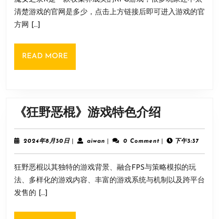
R》
30
清楚游戏的官网是多少，点击上方链接后即可进入游戏的官
官
日
方网 […]
网
入
READ
READ MORE
口
MORE
地
址
介
《狂
《狂野恶棍》游戏特色介绍
绍
野
恶
2024
aiwan
2024年8月30日
|
aiwan
|
0 Comment
|
下午3:37
年
棍》
8
狂野恶棍以其独特的游戏背景、融合FPS与策略模拟的玩
月
游
30
法、多样化的游戏内容、丰富的游戏系统与机制以及跨平台
戏
日
发售的 […]
特
色