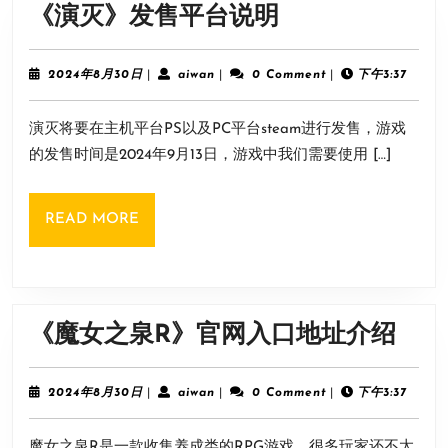
《演
《演灭》发售平台说明
demo
灭》
下
发
2024
aiwan
2024年8月30日
|
aiwan
|
0 Comment
|
下午3:37
载
年
售
8
方
演灭将要在主机平台PS以及PC平台steam进行发售，游戏
月
平
法
30
的发售时间是2024年9月13日，游戏中我们需要使用 […]
台
日
说
READ
READ MORE
明
MORE
《魔
《魔女之泉R》官网入口地址介绍
女
之
2024
aiwan
2024年8月30日
|
aiwan
|
0 Comment
|
下午3:37
年
泉
8
魔女之泉R是一款收集养成类的RPG游戏，很多玩家还不太
月