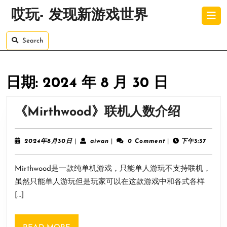
Skip
O
哎玩- 发现新游戏世界
to
B
content
Skip
Search
to
content
日期:
2024 年 8 月 30 日
《Mirt
《Mirthwood》联机人数介绍
联
机
2024
aiwan
2024年8月30日
|
aiwan
|
0 Comment
|
下午3:37
年
人
8
Mirthwood是一款纯单机游戏，只能单人游玩不支持联机，
月
数
30
虽然只能单人游玩但是玩家可以在这款游戏中和各式各样
介
日
[…]
绍