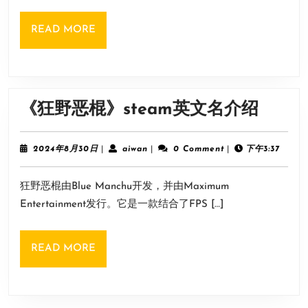
式
READ
READ MORE
解
MORE
锁
方
法
《狂
《狂野恶棍》steam英文名介绍
野
恶
2024
aiwan
2024年8月30日
|
aiwan
|
0 Comment
|
下午3:37
年
棍》
8
狂野恶棍由Blue Manchu开发，并由Maximum
月
steam
30
Entertainment发行。它是一款结合了FPS […]
英
日
文
READ
READ MORE
名
MORE
介
绍