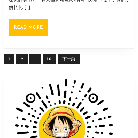
明
日
解转化 […]
地
基
READ
READ MORE
解
MORE
锁
方
文
法
1
2
…
10
下一页
章
导
航