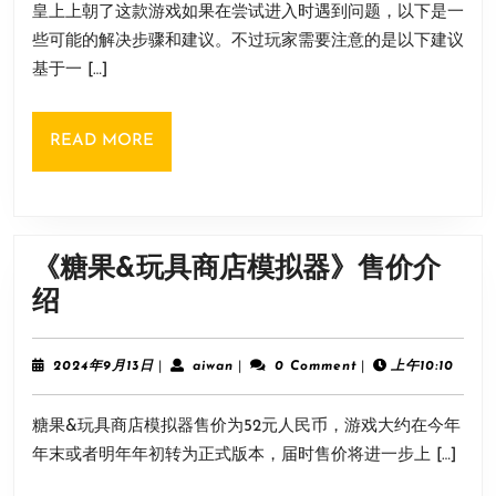
皇上上朝了这款游戏如果在尝试进入时遇到问题，以下是一
月
了》
13
些可能的解决步骤和建议。不过玩家需要注意的是以下建议
进
日
基于一 […]
不
去
READ
READ MORE
游
MORE
戏
解
决
《糖果&玩具商店模拟器》售价介
方
《糖
绍
法
果
&
2024
aiwan
2024年9月13日
|
aiwan
|
0 Comment
|
上午10:10
年
玩
9
糖果&玩具商店模拟器售价为52元人民币，游戏大约在今年
月
具
13
年末或者明年年初转为正式版本，届时售价将进一步上 […]
商
日