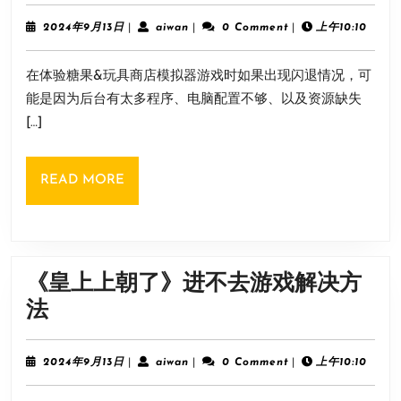
果
赋
&
2024
aiwan
2024年9月13日
|
aiwan
|
0 Comment
|
上午10:10
加
年
玩
9
点
在体验糖果&玩具商店模拟器游戏时如果出现闪退情况，可
月
具
13
推
能是因为后台有太多程序、电脑配置不够、以及资源缺失
商
日
荐
[…]
店
模
READ
READ MORE
拟
MORE
器》
闪
退
《皇上上朝了》进不去游戏解决方
怎
《皇
法
么
上
办
上
2024
aiwan
2024年9月13日
|
aiwan
|
0 Comment
|
上午10:10
年
朝
9