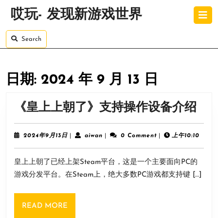
Skip
O
哎玩- 发现新游戏世界
to
B
content
Skip
Search
to
content
日期:
2024 年 9 月 13 日
《
《皇上上朝了》支持操作设备介绍
上
上
2024
aiwan
2024年9月13日
|
aiwan
|
0 Comment
|
上午10:10
年
朝
9
皇上上朝了已经上架Steam平台，这是一个主要面向PC的
月
了
13
游戏分发平台。在Steam上，绝大多数PC游戏都支持键 […]
支
日
持
READ
READ MORE
操
MORE