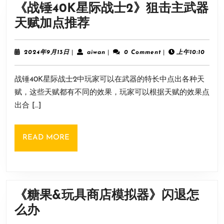
否
《战锤40K星际战士2》狙击主武器
支
《战
天赋加点推荐
持
锤
中
40K
2024
aiwan
2024年9月13日
|
aiwan
|
0 Comment
|
上午10:10
文
年
星
9
战锤40K星际战士2中玩家可以在武器的特长中点出各种天
月
际
13
赋，这些天赋都有不同的效果，玩家可以根据天赋的效果点
战
日
出合 […]
士
2》
READ
READ MORE
狙
MORE
击
主
武
《糖果&玩具商店模拟器》闪退怎
器
《糖
么办
天