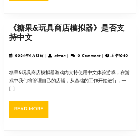
作
设
备
《糖果&玩具商店模拟器》是否支
介
《糖
持中文
绍
果
&
2024
aiwan
2024年9月13日
|
aiwan
|
0 Comment
|
上午10:10
年
玩
9
糖果&玩具商店模拟器游戏内支持使用中文体验游戏，在游
月
具
13
戏中我们将管理自己的店铺，从基础的工作开始进行，一
商
日
[…]
店
模
READ
READ MORE
拟
MORE
器》
是