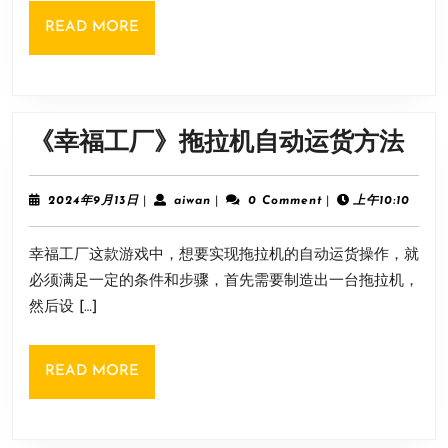
店
READ
READ MORE
模
MORE
拟
器》
售
《
《幸福工厂》拖拉机自动运货方法
价
福
介
工
2024
aiwan
2024年9月13日
|
aiwan
|
0 Comment
|
上午10:10
绍
年
厂
9
幸福工厂这款游戏中，想要实现拖拉机的自动运货操作，就
月
拖
13
必须满足一定的条件和步骤，首先需要制造出一台拖拉机，
拉
日
然后设 […]
机
自
READ
READ MORE
动
MORE
运
货