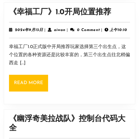
方
《幸
《幸福工厂》1.0开局位置推荐
法
福
工
2024
aiwan
2024年9月13日
|
aiwan
|
0 Comment
|
上午10:10
年
厂》
9
幸福工厂1.0正式版中开局推荐玩家选择第三个出生点，这
月
1.0
13
个位置的各种资源还是比较丰富的，第三个出生点往北稍偏
开
日
西走 […]
局
位
READ
READ MORE
置
MORE
推
荐
《幽浮奇美拉战队》控制台代码大
《幽
全
浮