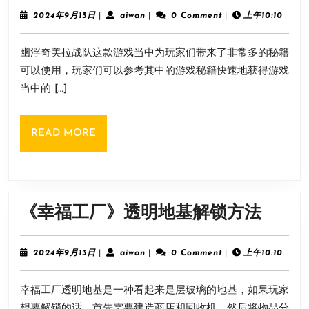
奇
2024
aiwan
2024年9月13日
|
aiwan
|
0 Comment
|
上午10:10
年
美
9
幽浮奇美拉战队这款游戏当中为玩家们带来了非常多的秘籍
月
拉
13
可以使用，玩家们可以参考其中的游戏秘籍快速地获得游戏
战
日
当中的 […]
队》
控
READ
READ MORE
制
MORE
台
代
码
《幸
《幸福工厂》透明地基解锁方法
大
福
全
工
2024
aiwan
2024年9月13日
|
aiwan
|
0 Comment
|
上午10:10
年
厂》
9
幸福工厂透明地基是一种看起来是层玻璃的地基，如果玩家
月
透
13
想要解锁的话，首先需要建造商店和回收机，然后将物品分