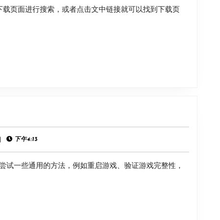
下载页面进行搜索，或者点击文中链接就可以找到下载页
杀
2》
霸
主
下
载
方
《孤
法
岛
笔
|
下午4:13
记》
尝试一些通用的方法，例如重启游戏、验证游戏完整性，
闪
退
解
决