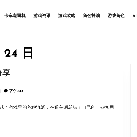
卡车老司机
游戏资讯
游戏攻略
角色扮演
游戏角色
A
 24 日
《地
分享
狱
卡
|
下午4:13
牌》
试了游戏里的各种流派，在通关后总结了自己的一些实用
玩
法
技