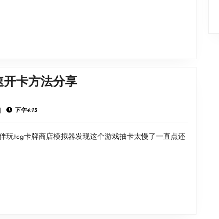
《TCG
速开卡方法分享
卡
牌
|
下午4:13
商
伴玩tcg卡牌商店模拟器发现这个游戏抽卡太慢了一直点还
店
模
拟
器》
快
速