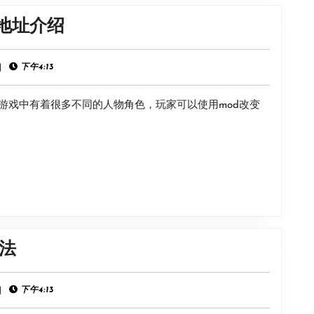
开
《恋
载地址介绍
卡
活
方
Sunshine》
|
下午4:13
法
mod
分
戏，游戏中有着很多不同的人物角色，玩家可以使用mod改变
下
享
载
地
址
介
绍
《骑
法
马
与
|
下午4:13
砍