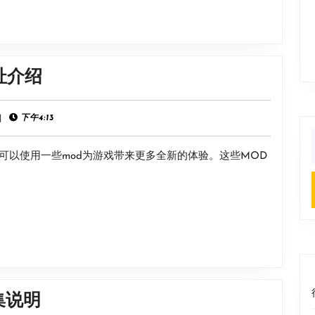
巧
攻
略
分
《艾
址介绍
享
尔
登
|
下午4:13
法
f
可以使用一些mod为游戏带来更多全新的体验。这些MOD
环》
mod
下
载
地
址
介
《幸
集说明
绍