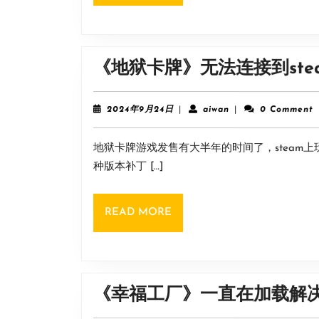
MORE
《地狱卡牌》无法连接到ste
2024
aiwan
2024年9月24日
|
aiwan
|
0 Comment
年
9
地狱卡牌游戏发售有大半年的时间了，steam
月
24
种版本补丁 […]
日
READ
READ MORE
MORE
《幸福工厂》一直在加载解