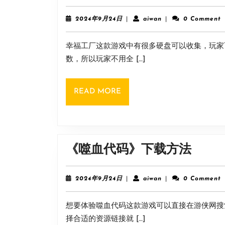
2024
aiwan
2024年9月24日
|
aiwan
|
0 Comment
年
9
幸福工厂这款游戏中有很多硬盘可以收集，玩家
月
24
数，所以玩家不用全 […]
日
READ
READ MORE
MORE
《噬
《噬血代码》下载方法
血
代
2024
aiwan
2024年9月24日
|
aiwan
|
0 Comment
年
码》
9
想要体验噬血代码这款游戏可以直接在游侠网搜
月
下
24
择合适的资源链接就 […]
载
日