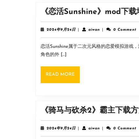
《恋活Sunshine》mod下
2024
aiwan
2024年9月24日
|
aiwan
|
0 Comment
年
9
恋活Sunshine属于二次元风格的恋爱模拟游
月
24
角色的外 […]
日
READ
READ MORE
MORE
《骑马与砍杀2》霸主下载方
2024
aiwan
2024年9月24日
|
aiwan
|
0 Comment
年