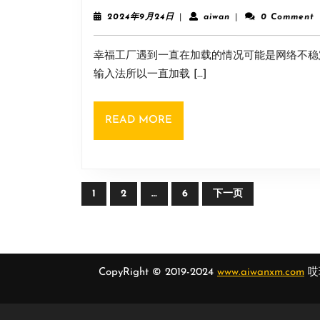
2024
aiwan
2024年9月24日
|
aiwan
|
0 Comment
年
9
幸福工厂遇到一直在加载的情况可能是网络不稳
月
24
输入法所以一直加载 […]
日
READ
READ MORE
MORE
文
1
2
…
6
下一页
章
导
航
CopyRight © 2019-2024
www.aiwanxm.com
哎玩