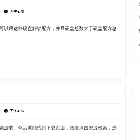
福
工
|
下午4:13
厂》
可以用这些硬盘解锁配方，并且硬盘总数大于硬盘配方总
硬
盘
配
方
全
收
集
说
明
|
下午4:13
索游戏，然后就能找到下载页面，接着点击资源检索，选