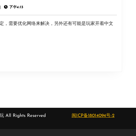
解
工
|
下午4:13
决
厂》
方
定，需要优化网络来解决，另外还有可能是玩家开着中文
一
法
直
在
加
载
解
决
方
法
 All Rights Reserved
闽ICP备18014094号-2