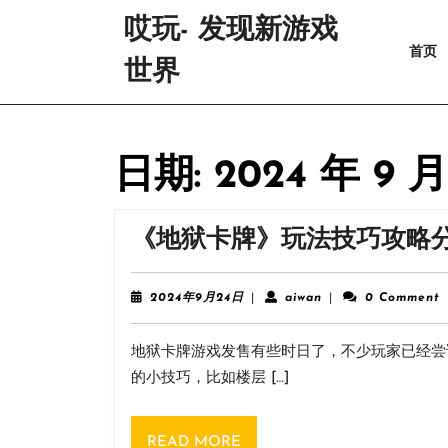
Skip
哎玩- 发现新游戏
to
首页
content
世界
Skip
to
content
日期:
2024 年 9 月
《地狱卡牌》玩法技巧攻略
2024
aiwan
2024年9月24日
|
aiwan
|
0 Comment
年
9
地狱卡牌游戏发售有些时日了，不少玩家已经尝
月
24
的小技巧，比如楼层 […]
日
READ
READ MORE