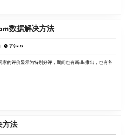
方
法
《地
am数据解决方法
狱
卡
|
下午4:13
牌》
上玩家的评价显示为特别好评，期间也有新dlc推出，也有各
无
法
连
接
到
steam
数
《幸
决方法
据
福