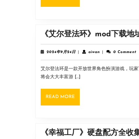
MORE
《艾尔登法环》mod下载地
2024
aiwan
2024年9月24日
|
aiwan
|
0 Comment
年
9
艾尔登法环是一款开放世界角色扮演游戏，玩家
月
24
将会大大丰富游 […]
日
READ
READ MORE
MORE
《幸福工厂》硬盘配方全收