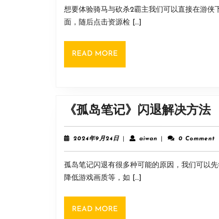
9
想要体验骑马与砍杀2霸主我们可以直接在游侠
月
24
面，随后点击资源检 […]
日
READ
READ MORE
MORE
《孤岛笔记》闪退解决方法
2024
aiwan
2024年9月24日
|
aiwan
|
0 Comment
年
9
孤岛笔记闪退有很多种可能的原因，我们可以先
月
24
降低游戏画质等，如 […]
日
READ
READ MORE