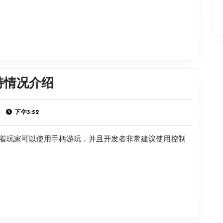
时
间
说
明
《狸
持情况介绍
狸
胖
|
下午3:52
哒
着玩家可以使用手柄游玩，并且开发者非常建议使用控制
的
夏
日》
手
柄
支