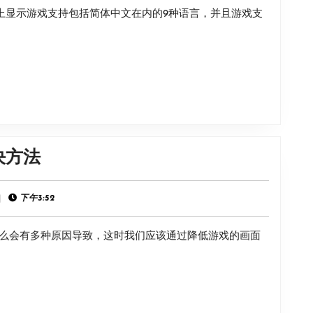
表上显示游戏支持包括简体中文在内的9种语言，并且游戏支
语
言
支
持
说
明
《星
决方法
穹
遗
|
下午3:52
迹》
么会有多种原因导致，这时我们应该通过降低游戏的画面
游
戏
进
不