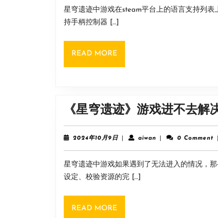
10
星穹遗迹中游戏在steam平台上的语言支持列
月
9
持手柄控制器 […]
日
READ
READ MORE
MORE
《星穹遗迹》游戏进不去解
2024
aiwan
2024年10月9日
|
aiwan
|
0 Comment
年
10
星穹遗迹中游戏如果遇到了无法进入的情况，那
月
9
设定、校验资源的完 […]
日
READ
READ MORE