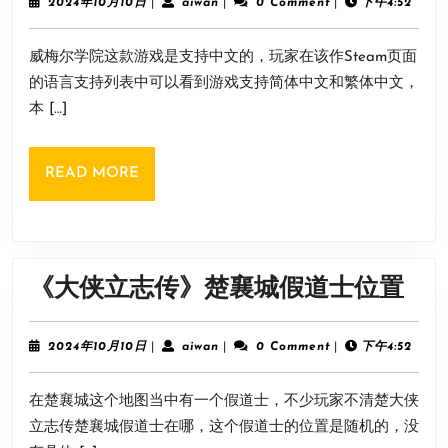
尔
2024
aiwan
2024年10月10日
|
aiwan
|
0 Comment
|
下午4:52
年
学
10
威梅尔学院这款游戏是支持中文的，玩家在该作Steam页面
月
院》
10
的语言支持列表中可以看到游戏支持简体中文和繁体中文，
支
日
本 […]
持
语
READ
READ MORE
言
MORE
介
绍
《
《大侠立志传》楚襄城假道士位置
侠
立
2024
aiwan
2024年10月10日
|
aiwan
|
0 Comment
|
下午4:52
年
志
10
在楚襄城这个地图当中有一个假道士，不少玩家不清楚大侠
月
传
10
立志传楚襄城假道士在哪，这个假道士的位置是随机的，没
楚
日