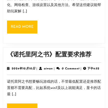
闪
10
化、网络检查、游戏设置以及其他方法。希望这些建议能帮
退
日
助玩家解 […]
解
决
READ
READ MORE
方
MORE
法
《诺
《诺托里阿之书》配置要求推荐
托
里
2024
aiwan
2024年10月10日
|
aiwan
|
0 Comment
|
下午4:52
年
阿
10
诺托里阿之书想要畅玩游戏的话，不管最低配置还是推荐配
月
之
10
置都不需要高配，比如系统win7及以上就能满足，显卡的话
书》
日
最 […]
配
置