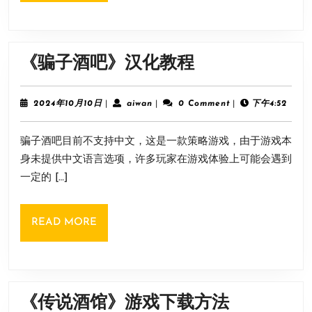
价
格
介
《骗
《骗子酒吧》汉化教程
绍
子
酒
2024
aiwan
2024年10月10日
|
aiwan
|
0 Comment
|
下午4:52
年
吧》
10
骗子酒吧目前不支持中文，这是一款策略游戏，由于游戏本
月
汉
10
身未提供中文语言选项，许多玩家在游戏体验上可能会遇到
化
日
一定的 […]
教
程
READ
READ MORE
MORE
《传
《传说酒馆》游戏下载方法