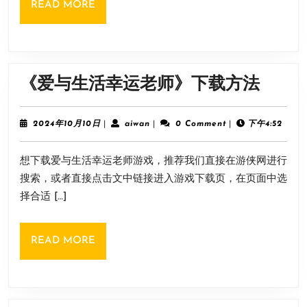
READ
READ MORE
要
MORE
求
推
荐
《爱
《爱与生活幸运老师》下载方法
与
生
2024
aiwan
2024年10月10日
|
aiwan
|
0 Comment
|
下午4:52
年
活
10
想下载爱与生活幸运老师游戏，推荐我们直接在游侠网进行
月
幸
10
搜索，或者直接点击文中链接进入游戏下载页，在页面中选
运
日
择合适 […]
老
师》
READ
READ MORE
下
MORE
载
方