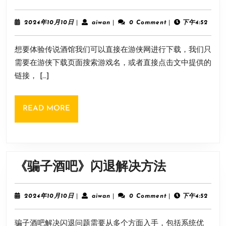
说
酒
2024
aiwan
2024年10月10日
|
aiwan
|
0 Comment
|
下午4:52
年
馆》
10
想要体验传说酒馆我们可以直接在游侠网进行下载，我们只
月
游
10
需要在游侠下载页面搜索游戏名，或者直接点击文中提供的
戏
日
链接， […]
下
载
READ
READ MORE
方
MORE
法
《骗
《骗子酒吧》闪退解决方法
子
酒
2024
aiwan
2024年10月10日
|
aiwan
|
0 Comment
|
下午4:52
年
吧》
10
骗子酒吧解决闪退问题需要从多个方面入手，包括系统优
月