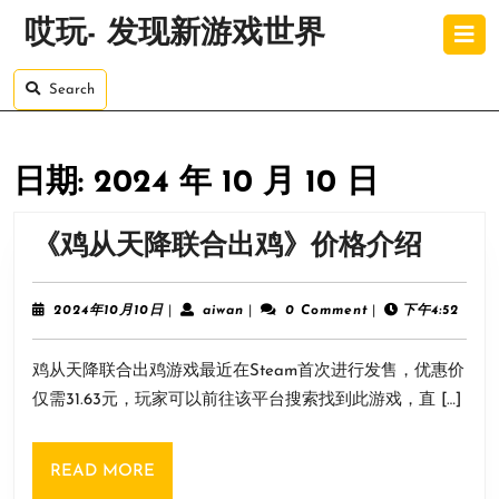
Skip
O
哎玩- 发现新游戏世界
to
B
content
Skip
Search
to
content
日期:
2024 年 10 月 10 日
《鸡
《鸡从天降联合出鸡》价格介绍
从
天
2024
aiwan
2024年10月10日
|
aiwan
|
0 Comment
|
下午4:52
年
降
10
鸡从天降联合出鸡游戏最近在Steam首次进行发售，优惠价
月
联
10
仅需31.63元，玩家可以前往该平台搜索找到此游戏，直 […]
合
日
出
READ
READ MORE
鸡》
MORE