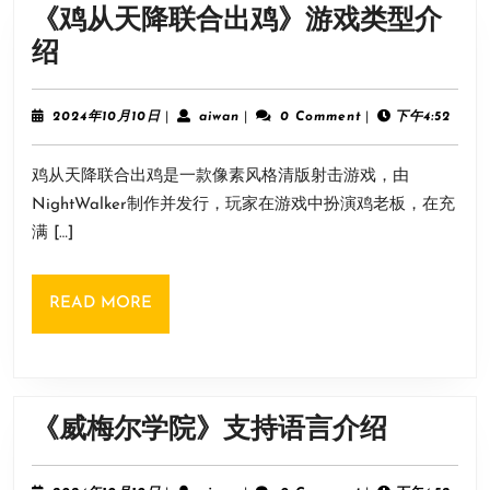
法
《鸡从天降联合出鸡》游戏类型介
《鸡
绍
从
天
2024
aiwan
2024年10月10日
|
aiwan
|
0 Comment
|
下午4:52
年
降
10
鸡从天降联合出鸡是一款像素风格清版射击游戏，由
月
联
10
NightWalker制作并发行，玩家在游戏中扮演鸡老板，在充
合
日
满 […]
出
鸡》
READ
READ MORE
游
MORE
戏
类
型
《威
《威梅尔学院》支持语言介绍
介
梅
绍