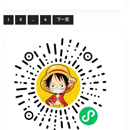
法
文
1
2
…
6
下一页
章
导
航