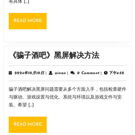
有具体 […]
襄
城
READ
READ MORE
假
MORE
道
士
位
《骗
《骗子酒吧》黑屏解决方法
置
子
酒
2024
aiwan
2024年10月10日
|
aiwan
|
0 Comment
|
下午4:52
年
吧》
10
骗子酒吧解决黑屏问题需要从多个方面入手，包括检查硬件
月
黑
10
与驱动、游戏设置与优化、系统与环境以及游戏文件与安
屏
日
装。希望 […]
解
决
READ
READ MORE
方
MORE