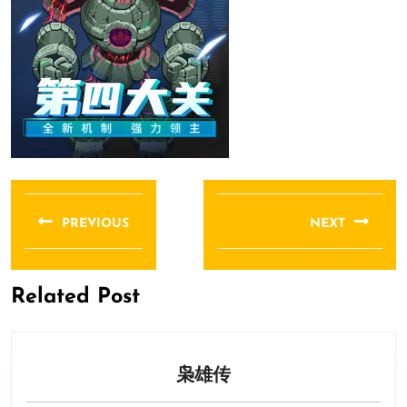
文
章
PREVIOUS
NEXT
导
Previous
Next
航
post:
post:
Related Post
枭
枭雄传
雄