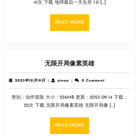
41次 下载 地球最后一天生存 1.0 […]
生
日
存
1.0
READ
READ MORE
安
MORE
卓
版
无
无限开局像素英雄
限
开
2023
aiwan
2023年10月19日
|
aiwan
|
0 Comment
局
年
10
像
类别：动作冒险 大小：256MB 更新：2023-09-14 下载：
月
素
19
22次 下载 无限开局像素英雄 无限开局像 […]
英
日
雄
READ
READ MORE
MORE