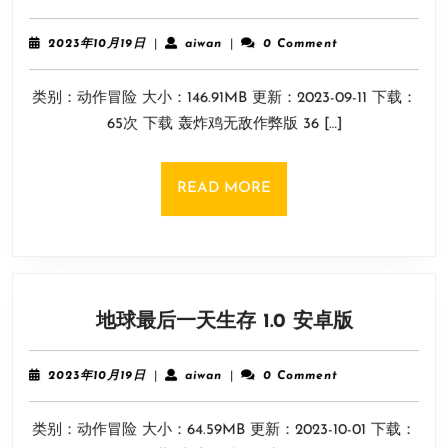
炸
鸡
2023
aiwan
2023年10月19日
|
aiwan
|
0 Comment
无
年
10
敌
类别：动作冒险 大小：146.91MB 更新：2023-09-11 下载：
月
作
19
65次 下载 轰炸鸡无敌作弊版 36 […]
弊
日
版
36
READ
READ MORE
安
MORE
卓
版
地
地球最后一天生存 1.0 安卓版
球
最
2023
aiwan
2023年10月19日
|
aiwan
|
0 Comment
后
年
10
一
类别：动作冒险 大小：64.59MB 更新：2023-10-01 下载：
月
天
19