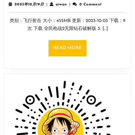
枪
2023
aiwan
2023年10月19日
|
aiwan
|
0 Comment
战
年
10
2
类别：飞行射击 大小：455MB 更新：2023-10-03 下载：9
月
无
19
次 下载 全民枪战2无限钻石破解版 3. […]
限
日
钻
石
READ
READ MORE
破
MORE
解
版
3.16.3
安
卓
版