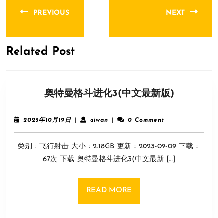
章
PREVIOUS
NEXT
导
Previous
Next
航
post:
post:
Related Post
奥
奥特曼格斗进化3(中文最新版)
特
曼
2023
aiwan
2023年10月19日
|
aiwan
|
0 Comment
格
年
10
斗
类别：飞行射击 大小：2.18GB 更新：2023-09-09 下载：
月
进
19
67次 下载 奥特曼格斗进化3(中文最新 […]
化
日
3(中
文
READ
READ MORE
最
MORE
新