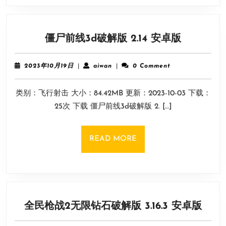
版)
僵
僵尸前线3d破解版 2.14 安卓版
尸
前
2023
aiwan
2023年10月19日
|
aiwan
|
0 Comment
线
年
10
3d
类别：飞行射击 大小：84.42MB 更新：2023-10-03 下载：
月
破
19
25次 下载 僵尸前线3d破解版 2. […]
解
日
版
2.14
READ
READ MORE
安
MORE
卓
版
全
全民枪战2无限钻石破解版 3.16.3 安卓版
民