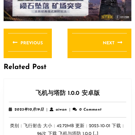
文
章
PREVIOUS
NEXT
导
Previous
Next
航
post:
post:
Related Post
飞
飞机与塔防 1.0.0 安卓版
机
与
2023
aiwan
2023年10月19日
|
aiwan
|
0 Comment
塔
年
10
防
类别：飞行射击 大小：42.72MB 更新：2023-10-01 下载：
月
1.0.0
19
96次 下载 飞机与塔防 1.0.0 […]