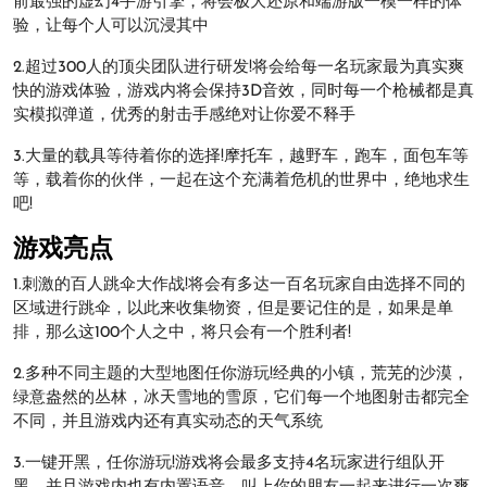
前最强的虚幻4手游引擎，将会极大还原和端游版一模一样的体
验，让每个人可以沉浸其中
2.超过300人的顶尖团队进行研发!将会给每一名玩家最为真实爽
快的游戏体验，游戏内将会保持3D音效，同时每一个枪械都是真
实模拟弹道，优秀的射击手感绝对让你爱不释手
3.大量的载具等待着你的选择!摩托车，越野车，跑车，面包车等
等，载着你的伙伴，一起在这个充满着危机的世界中，绝地求生
吧!
游戏亮点
1.刺激的百人跳伞大作战!将会有多达一百名玩家自由选择不同的
区域进行跳伞，以此来收集物资，但是要记住的是，如果是单
排，那么这100个人之中，将只会有一个胜利者!
2.多种不同主题的大型地图任你游玩!经典的小镇，荒芜的沙漠，
绿意盎然的丛林，冰天雪地的雪原，它们每一个地图射击都完全
不同，并且游戏内还有真实动态的天气系统
3.一键开黑，任你游玩!游戏将会最多支持4名玩家进行组队开