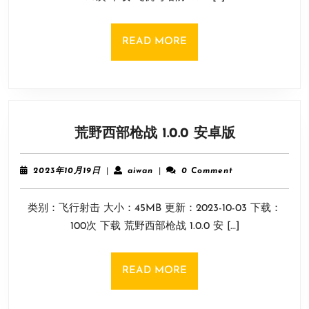
安
日
卓
版
READ
READ MORE
MORE
荒
荒野西部枪战 1.0.0 安卓版
野
西
2023
aiwan
2023年10月19日
|
aiwan
|
0 Comment
部
年
10
枪
类别：飞行射击 大小：45MB 更新：2023-10-03 下载：
月
战
19
100次 下载 荒野西部枪战 1.0.0 安 […]
1.0.0
日
安
卓
READ
READ MORE
版
MORE