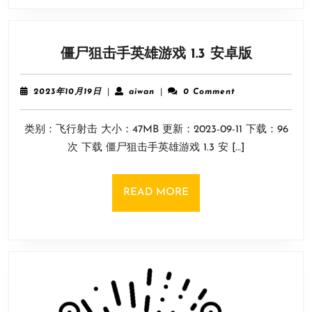
僵
僵尸狙击手英雄游戏 1.3 安卓版
尸
狙
2023
aiwan
2023年10月19日
|
aiwan
|
0 Comment
击
年
10
手
类别：飞行射击 大小：47MB 更新：2023-09-11 下载：96
月
英
19
次 下载 僵尸狙击手英雄游戏 1.3 安 […]
雄
日
游
戏
READ
READ MORE
1.3
MORE
安
卓
版