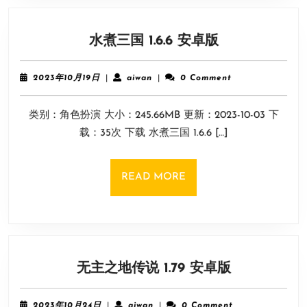
水
水煮三国 1.6.6 安卓版
煮
三
2023
aiwan
2023年10月19日
|
aiwan
|
0 Comment
国
年
10
1.6.6
类别：角色扮演 大小：245.66MB 更新：2023-10-03 下
月
安
19
载：35次 下载 水煮三国 1.6.6 […]
卓
日
版
READ
READ MORE
MORE
无
无主之地传说 1.79 安卓版
主
之
2023
aiwan
2023年10月24日
|
aiwan
|
0 Comment