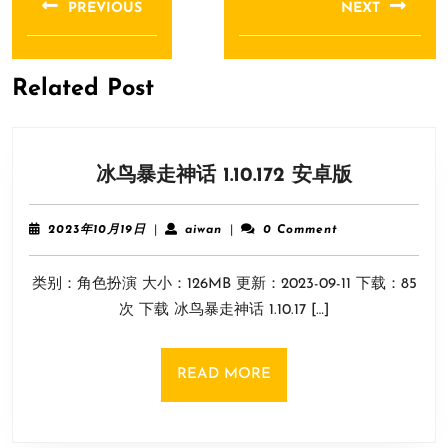
PREVIOUS
NEXT
导
Previous
Next
航
post:
post:
Related Post
冰
冰鸟暴走神话 1.10.172 安卓版
鸟
暴
2023
aiwan
2023年10月19日
|
aiwan
|
0 Comment
走
年
10
神
类别：角色扮演 大小：126MB 更新：2023-09-11 下载：85
月
话
19
次 下载 冰鸟暴走神话 1.10.17 […]
1.10.172
日
安
卓
READ
READ MORE
版
MORE