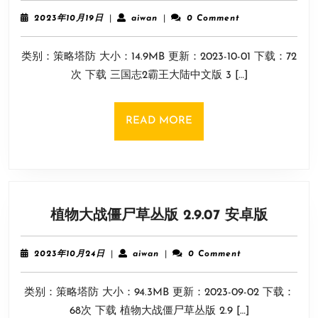
志
2023
aiwan
2023年10月19日
|
aiwan
|
0 Comment
2
年
10
霸
类别：策略塔防 大小：14.9MB 更新：2023-10-01 下载：72
月
王
19
次 下载 三国志2霸王大陆中文版 3 […]
大
日
陆
中
READ
READ MORE
文
MORE
版
3.8.4
安
卓
植
植物大战僵尸草丛版 2.9.07 安卓版
版
物
大
2023
aiwan
2023年10月24日
|
aiwan
|
0 Comment
战
年
10
僵
类别：策略塔防 大小：94.3MB 更新：2023-09-02 下载：
月
尸
24
68次 下载 植物大战僵尸草丛版 2.9 […]
草
日