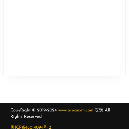
CopyRight © 2019-2024
www.aiwanxm.com
哎玩 All
Rights Reserved
闽ICP备18014094号-2