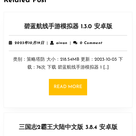
Related Post
碧
碧蓝航线手游模拟器 1.3.0 安卓版
蓝
航
2023
aiwan
2023年10月19日
|
aiwan
|
0 Comment
线
年
10
手
类别：策略塔防 大小：218.54MB 更新：2023-10-03 下
月
游
19
载：76次 下载 碧蓝航线手游模拟器 1 […]
模
日
拟
器
READ
READ MORE
1.3.0
MORE
安
卓
版
三
三国志2霸王大陆中文版 3.8.4 安卓版
国