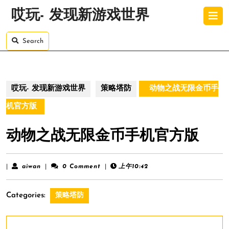
Skip
O
哎玩- 发现新游戏世界
to
B
content
Skip
Search
to
content
哎玩- 发现新游戏世界
策略塔防
动物之战无限金币手
机官方版
动物之战无限金币手机官方版
aiwan
|
aiwan
|
0 Comment
|
上午10:42
Categories:
策略塔防