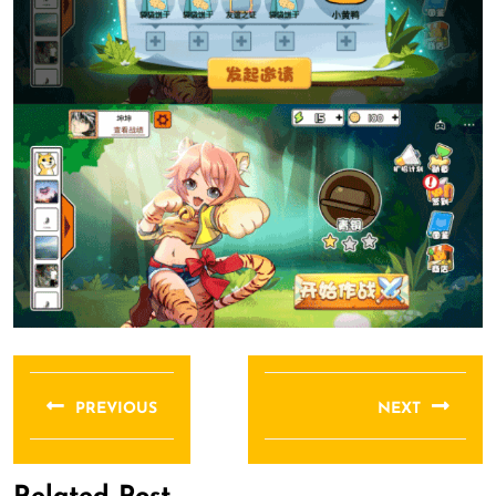
文
章
PREVIOUS
NEXT
导
Previous
Next
航
post:
post: