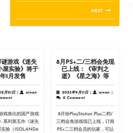
NEXT
Next
post:
解谜游戏《迷失
8月PS+二/三档会免现
小屋实验》将于
已上线：《审判之
国
8
年1月发售
逝》《星之海》等
产
月
解
PS+二/
2023
aiwan
2023
aiwan
12月21日
|
aiwan
2023年9月11日
|
aiwan
|
谜
三
年
年
omment
0 Comment
12
9
游
档
月
月
戏
会
游戏推出的国产游戏
21
8月份PlayStation Plus二档/
11
《迷
免
日
日
》系列第五作《迷失
三档会免游戏现已上线，订阅
失
现
实验（ISOLAND4:
PS+二三档会员的玩家，可以