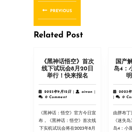
文
章
PREVIOUS
导
Previous
post:
航
Related Post
《黑神话悟空》首次
国产
线下试玩会8月20日
岛4：
《黑
举行！快来报名
明
神
话
2023
aiwan
2023年9月12日
|
aiwan
|
2023年
悟
年
0 Comment
|
0 C
9
空》
月
首
《黑神话：悟空》官方今日宣
12
由胖布丁
次
日
布，《黑神话：悟空》首次线
《迷失岛
线
下实机试玩会将在2023年8月
岛4：小屋