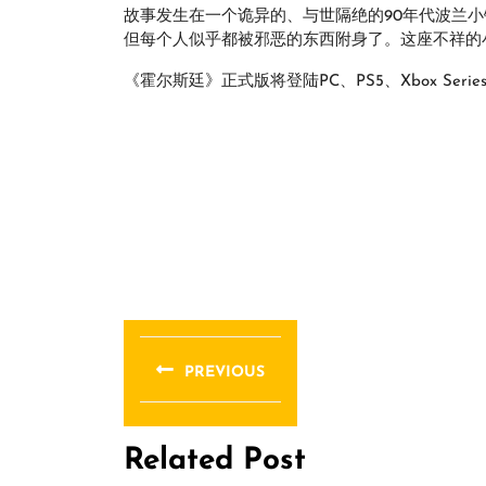
故事发生在一个诡异的、与世隔绝的90年代波兰
但每个人似乎都被邪恶的东西附身了。这座不祥的
《霍尔斯廷》正式版将登陆PC、PS5、Xbox Seri
文
章
PREVIOUS
导
Previous
post:
航
Related Post