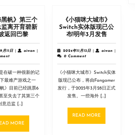
海黑帆》第三个
《小猫咪大城市》
总监离开育碧新
Switch实体版现已公
《碧
《小
坡返回巴黎
布!明年3月发售
海
猫
黑
咪
2023
aiwan
2024
aiwan
9月11日
|
aiwan
|
2024年11月13日
|
aiwan
|
帆》
大
年
年
ment
0 Comment
9
11
第
城
月
月
三
市》
是在破一种很新的记
11
《小猫咪大城市》Switch实体
13
个
Switch
日
日
旗下最难产游戏之一
版现已公布，将由Fangamer
创
实
帆》目前已经跳票6
发行，于2025年3月28日正式
意
体
甚至失去了其第三个
发售。一些海外 […]
总
版
创意总监 […]
监
现
离
已
READ
READ MORE
开
公
MORE
READ
EAD MORE
育
布!
MORE