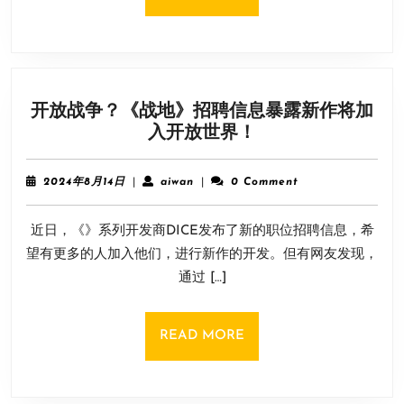
上
MORE
线
Steam
页
面，
开放战争？《战地》招聘信息暴露新作将加
发
开
入开放世界！
行
放
日
战
期
2024
aiwan
2024年8月14日
|
aiwan
|
0 Comment
争？
年
待
8
《战
定
近日，《》系列开发商DICE发布了新的职位招聘信息，希
月
地》
14
望有更多的人加入他们，进行新作的开发。但有网友发现，
招
日
通过 […]
聘
信
息
READ
READ MORE
暴
MORE
露
新