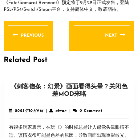
《Fate/Samurai Remnant》预定将于9月29日正式发售，登陆
PS5/PS4/Switch/Steam平台，支持简体中文，敬请期待。
文
章
PREVIOUS
NEXT
导
Previous
Next
航
post:
post:
Related Post
《刺客信条：幻景》画面看得头晕？关闭色
《刺
差MOD来咯
客
信
2023
aiwan
2023年10月9日
|
aiwan
|
0 Comment
条：
年
10
幻
有很多玩家表示，在玩《》的时候总是让人感觉头晕眼睛不
月
景》
9
适。该情况很可能是色差的原因，导致画面出现重影散光。