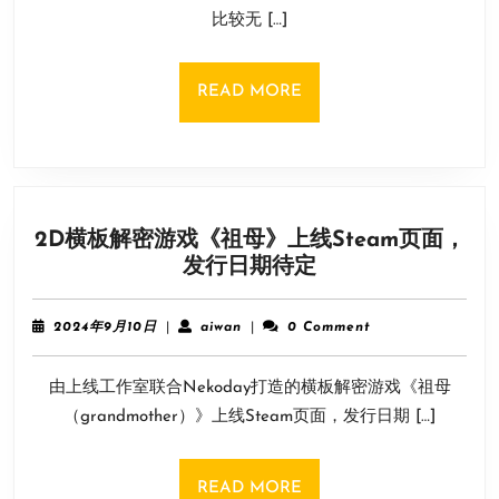
画
日
比较无 […]
面
看
得
READ
READ MORE
头
MORE
晕？
关
闭
色
2D横板解密游戏《祖母》上线Steam页面，
差
2D
发行日期待定
MOD
横
来
板
咯
2024
aiwan
2024年9月10日
|
aiwan
|
0 Comment
解
年
9
密
由上线工作室联合Nekoday打造的横板解密游戏《祖母
月
游
10
（grandmother）》上线Steam页面，发行日期 […]
戏
日
《祖
母》
READ
READ MORE