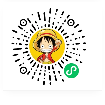
作
将
加
入
开
放
世
界！