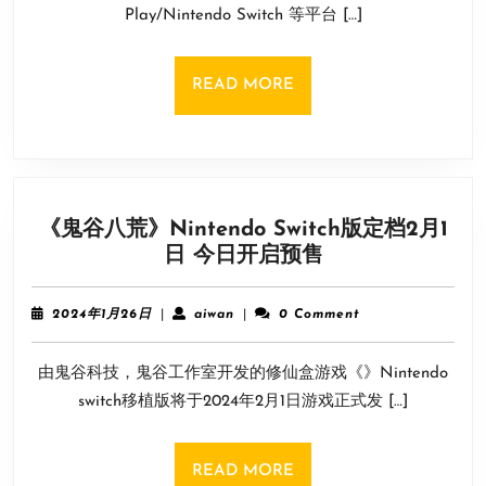
6
Play/Nintendo Switch 等平台 […]
手
日
机
和
READ
READ MORE
Switch
MORE
版
将
免
费
《鬼谷八荒》Nintendo Switch版定档2月1
推
《鬼
日 今日开启预售
出
谷
八
2024
aiwan
2024年1月26日
|
aiwan
|
0 Comment
荒》
年
1
Nintendo
由鬼谷科技，鬼谷工作室开发的修仙盒游戏《》Nintendo
月
Switch
26
switch移植版将于2024年2月1日游戏正式发 […]
版
日
定
档
READ
READ MORE