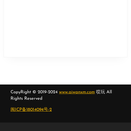
CopyRight © 2019-2024
www.aiwanxm.com
哎玩 All
Rights Reserved
闽ICP备18014094号-2
Scroll