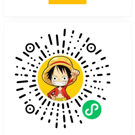
2
MORE
月
1
日
今
日
开
启
预
售