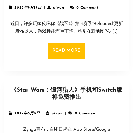
区
2023
aiwan
2023年9月19日
|
aiwan
|
0 Comment
2》
年
9
第
近日，许多玩家反应称《战区2》第 4赛季“Reloaded”更新
月
4
19
发布以来，游戏性能严重下降。特别在新地图“Vo […]
赛
日
季
新
READ
READ MORE
地
MORE
图
掉
帧
严
《Star Wars：银河猎人》手机和Switch版
重
《Star
将免费推出
已
Wars：
计
银
划
2024
aiwan
2024年6月6日
|
aiwan
|
0 Comment
河
年
修
6
猎
复
Zynga宣布，自即日起在 App Store/Google
月
人》