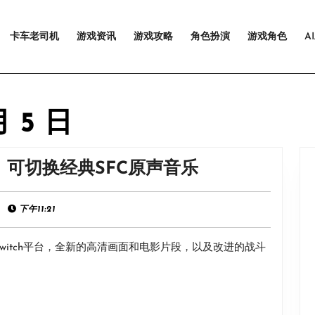
卡车老司机
游戏资讯
游戏攻略
角色扮演
游戏角色
A
月 5 日
《超
》可切换经典SFC原声音乐
级
马
|
下午11:21
里
Switch平台，全新的高清画面和电影片段，以及改进的战斗
奥
RPG：
重