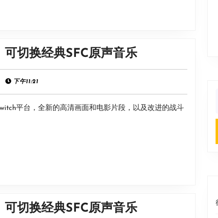
制
版》
可
切
《超
》可切换经典SFC原声音乐
换
级
经
马
|
下午11:21
典
里
SFC
f
Switch平台，全新的高清画面和电影片段，以及改进的战斗
奥
原
RPG：
声
重
音
制
乐
版》
可
切
《超
》可切换经典SFC原声音乐
换