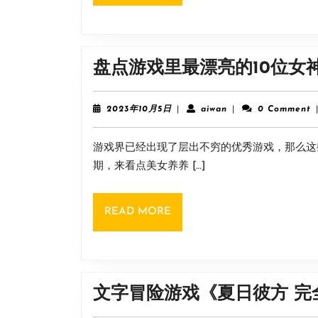
MORE
盘点游戏里最漂亮的10位女
2023
aiwan
2023年10月5日
|
aiwan
|
0 Comment
年
10
游戏界已经出现了层出不穷的优秀游戏，那么这
月
5
期，来看点美女养养 […]
日
READ
READ MORE
MORE
文字冒险游戏《夏日彼方 完全