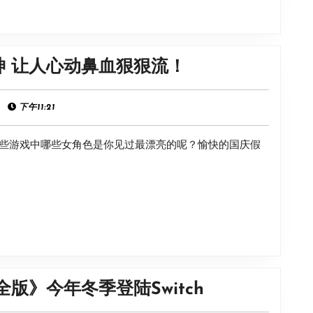
的
狠
10
狠
位
流！
盘
神 让人心动鼻血狠狠流！
女
点
神
游
|
下午11:21
让
戏
人
些游戏中哪些女角色是你见过最漂亮的呢？愉快的国庆假
里
心
最
动
漂
鼻
亮
血
的
狠
10
狠
位
流！
文
版》今年冬季登陆Switch
女
字