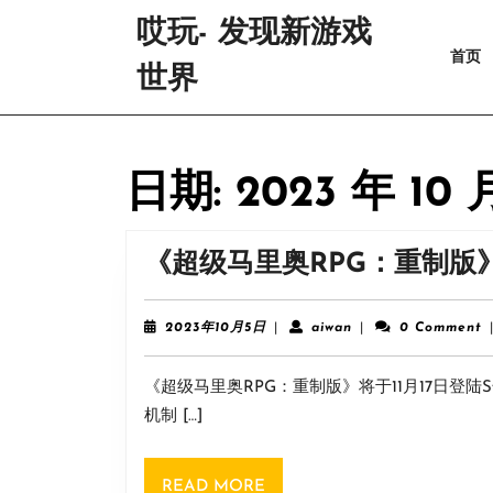
Skip
哎玩- 发现新游戏
to
首页
content
世界
Skip
to
content
日期:
2023 年 10 
《超级马里奥RPG：重制版
2023
aiwan
2023年10月5日
|
aiwan
|
0 Comment
年
10
《超级马里奥RPG：重制版》将于11月17日登陆
月
5
机制 […]
日
READ
READ MORE