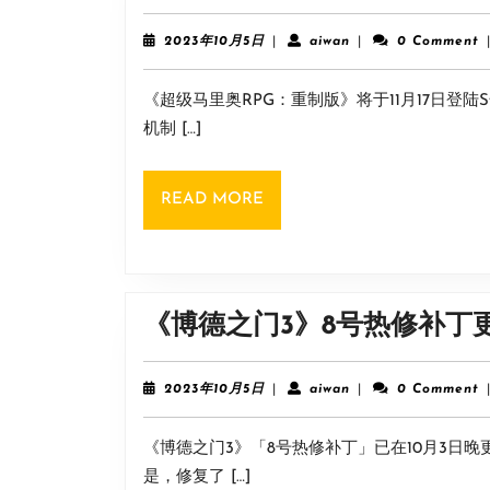
2023
aiwan
2023年10月5日
|
aiwan
|
0 Comment
年
10
《超级马里奥RPG：重制版》将于11月17日登陆
月
5
机制 […]
日
READ
READ MORE
MORE
《博德之门3》8号热修补丁
2023
aiwan
2023年10月5日
|
aiwan
|
0 Comment
年
10
《博德之门3》「8号热修补丁」已在10月3日
月
5
是，修复了 […]
日