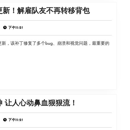
移
丁
背
《博
更新！解雇队友不再转移背包
更
包
德
新！
之
|
下午11:21
解
门
雇
晚更新，该补丁修复了多个bug、崩溃和视觉问题，最重要的
3》
队
8
友
号
不
热
再
修
转
补
移
丁
背
盘
神 让人心动鼻血狠狠流！
更
包
点
新！
游
|
下午11:21
解
戏