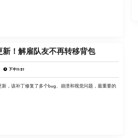
声
号
音
热
乐
修
补
丁
《博
更新！解雇队友不再转移背包
更
德
新！
之
|
下午11:21
解
门
雇
晚更新，该补丁修复了多个bug、崩溃和视觉问题，最重要的
3》
队
8
友
号
不
热
再
修
转
补