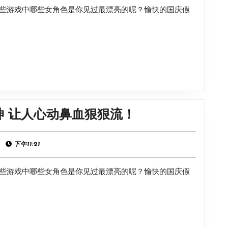
雇
些游戏中哪些女角色是你见过最漂亮的呢？愉快的国庆假
里
队
最
友
漂
不
亮
再
的
转
10
移
位
背
盘
神 让人心动鼻血狠狠流！
女
包
点
神
游
|
下午11:21
让
戏
人
些游戏中哪些女角色是你见过最漂亮的呢？愉快的国庆假
里
心
最
动
漂
鼻
亮
血