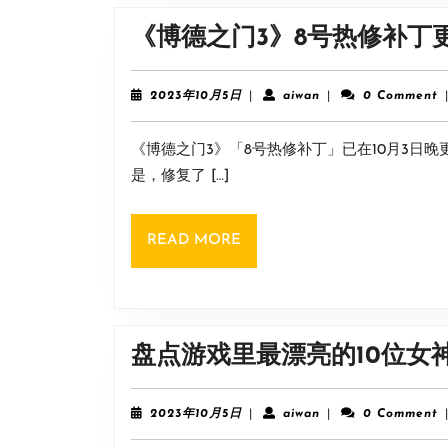
《博德之门3》8号热修补丁
2023
aiwan
2023年10月5日
|
aiwan
|
0 Comment
年
10
《博德之门3》「8号热修补丁」已在10月3日
月
5
是，修复了 […]
日
READ
READ MORE
MORE
盘点游戏里最漂亮的10位女
2023
aiwan
2023年10月5日
|
aiwan
|
0 Comment
年