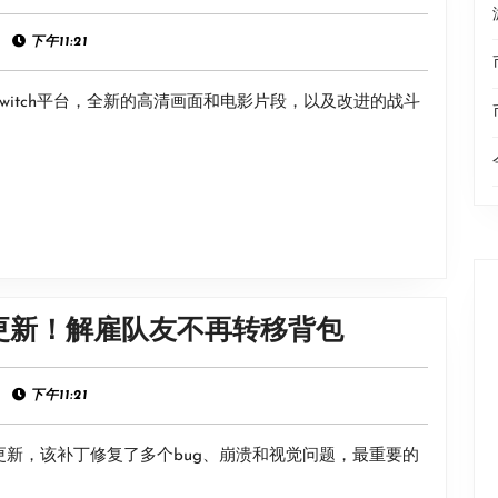
级
经
马
|
下午11:21
典
里
SFC
Switch平台，全新的高清画面和电影片段，以及改进的战斗
奥
原
RPG：
声
重
音
制
乐
版》
可
切
《博
更新！解雇队友不再转移背包
换
德
经
之
|
下午11:21
典
门
SFC
晚更新，该补丁修复了多个bug、崩溃和视觉问题，最重要的
3》
原
8