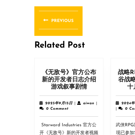
文
章
PREVIOUS
导
Previous
post:
航
Related Post
《无敌号》官方公布
战略R
新的开发者日志介绍
谷战略
《无
游戏叙事剧情
十
敌
号》
2023
aiwan
2023年9月13日
|
aiwan
|
2024年
官
年
0 Comment
|
0 C
9
方
月
公
Starward Industries 官方公
13
武侠RP
布
日
开《无敌号》新的开发者视频
现已参加