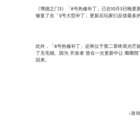
《博德之门3》「8号热修补丁」已在10月3日晚
修复了在「2号大型补丁」更新后玩家们反馈最多的
此外，「8号热修补丁」还将位于第二章终焉光芒旅店的 
了无毛猫。因为 开发者 曾在一次更新中让 嘶嘶
回来。
↓改