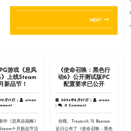
NEXT
Next
post:
PG游戏《息风
《使命召唤：黑色行
》上线Steam
动6》公开测试版PC
战
《使
月新品节！
配置要求已公开
略
命
RPG
召
2024
aiwan
2024
aiwan
10月17日
|
aiwan
2024年8月27日
|
aiwan
游
唤：
年
年
omment
|
0 Comment
10
8
戏
黑
月
月
《息
色
G新作《息风谷战略》
17
动视、Treyarch 与 Beenox
27
风
行
日
日
Steam十月新品节活
近日公布了《使命召唤：黑色