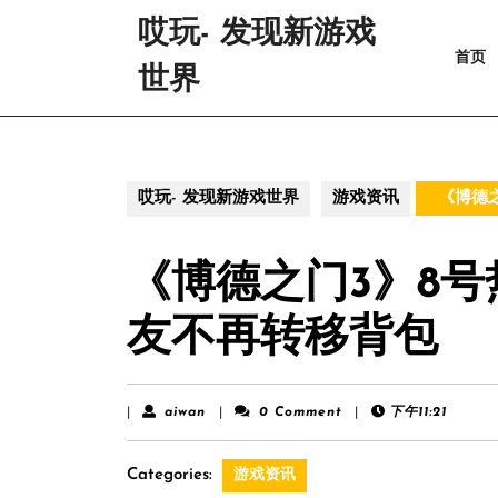
Skip
哎玩- 发现新游戏
to
首页
content
世界
Skip
to
content
哎玩- 发现新游戏世界
游戏资讯
《博德之
《博德之门3》8
友不再转移背包
aiwan
|
aiwan
|
0 Comment
|
下午11:21
Categories:
游戏资讯