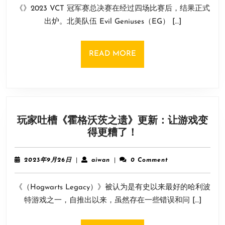
EG
让
《》2023 VCT 冠军赛总决赛在经过四场比赛后，结果正式
月
力
了
11
出炉。北美队伍 Evil Geniuses（EG） […]
压
日
PRX
夺
READ
READ MORE
得
MORE
2023VCT
世
界
赛
玩家吐槽《霍格沃茨之遗》更新：让游戏变
冠
玩
得更糟了！
军
家
宝
吐
座
2023
aiwan
2023年9月26日
|
aiwan
|
0 Comment
槽
年
9
《霍
《（Hogwarts Legacy）》被认为是有史以来最好的哈利波
月
格
26
特游戏之一，自推出以来，虽然存在一些错误和问 […]
沃
日
茨