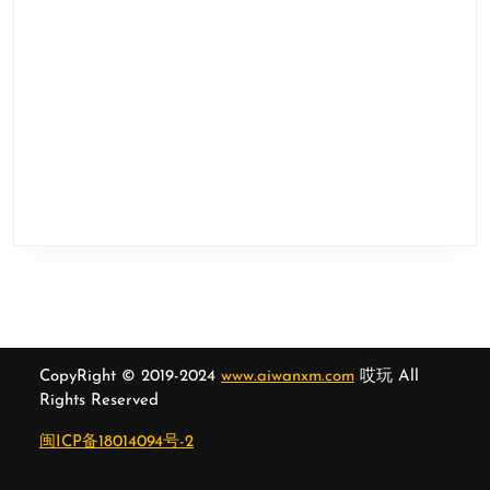
CopyRight © 2019-2024
www.aiwanxm.com
哎玩 All
Rights Reserved
闽ICP备18014094号-2