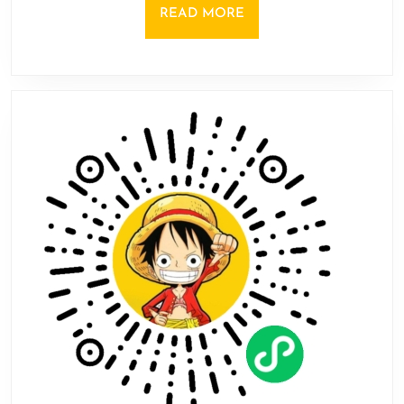
之
READ
READ MORE
遗》
MORE
更
新：
让
游
戏
变
得
更
糟
了！