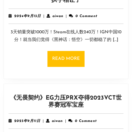
《宇
拱手相让了
宙
机
2024
aiwan
2024年9月13日
|
aiwan
|
0 Comment
器
年
9
人》
3天销量突破1000万！Steam在线人数240万！IGN中国10
月
稳
13
分！就当我们觉得《黑神话：悟空》一切都稳了的 […]
了？
日
黑
猴
READ
READ MORE
的
MORE
奖
杯
恐
怕
《无畏契约》EG力压PRX夺得2023VCT世
真
《无
界赛冠军宝座
要
畏
拱
契
手
2023
aiwan
2023年9月11日
|
aiwan
|
0 Comment
约》
年
相
9