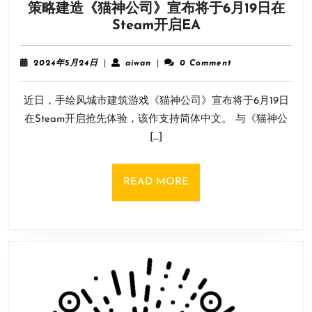
策略建造《猫神公司》宣布将于6月19日在
加
策
Steam开启EA
首
略
届
建
游
2024
aiwan
2024年5月24日
|
aiwan
|
0 Comment
造
年
戏
5
《猫
赋
近日，手绘风城市建筑游戏《猫神公司》宣布将于6月19日
月
神
能
24
在Steam开启抢先体验，该作支持简体中文。 与《猫神公
公
日
展
[…]
司》
宣
布
READ
READ MORE
将
MORE
于
6
月
19
日
在
Steam