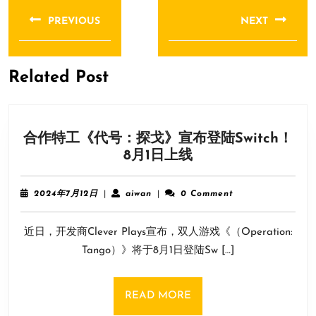
章
PREVIOUS
NEXT
导
Previous
Next
航
post:
post:
Related Post
合作特工《代号：探戈》宣布登陆Switch！
合
8月1日上线
作
特
2024
aiwan
2024年7月12日
|
aiwan
|
0 Comment
工
年
7
《代
近日，开发商Clever Plays宣布，双人游戏《（Operation:
月
号：
12
Tango）》将于8月1日登陆Sw […]
探
日
戈》
宣
READ
READ MORE
布
MORE