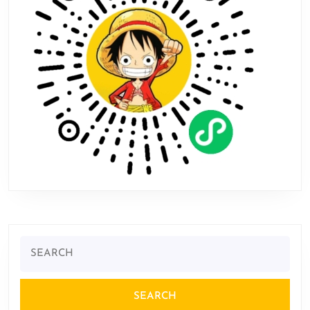
开
启
EA
Search
for: