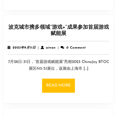
登
陆
Switch！
8
波克城市携多领域”游戏+”成果参加首届游戏
月
波
赋能展
1
克
日
城
上
2023
aiwan
2023年9月11日
|
aiwan
|
0 Comment
市
年
线
9
携
7月28日-31日，“首届游戏赋能展”亮相2023 ChinaJoy BTOC
月
多
11
展区N5-S1展位，该展由上海市 […]
领
日
域”
游
READ
READ MORE
戏
MORE
+”
成
果
参