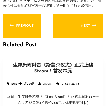
惠 43 元即可入手，欢迎有兴趣的玩家前往购买。除此之外，玩
家也可以关注游戏官方平台渠道，第一时间了解更多信息。
文
章
PREVIOUS
NEXT
导
Previous
Next
航
post:
post:
Related Post
生存恐怖射击《斯盖尔仪式》正式上线
生
Steam！首发73元
存
恐
2024
aiwan
2024年4月20日
|
aiwan
|
0 Comment
怖
年
4
射
近日，生存射击游戏《（Sker Ritual）》正式上线Steam平
月
击
20
台，游戏首发8折售价73.6元，优惠截至到 […]
《斯
日