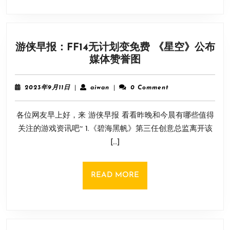
比
视
频:
游侠早报：FF14无计划变免费 《星空》公布
比
游
媒体赞誉图
SD
侠
更
早
轻
2023
aiwan
2023年9月11日
|
aiwan
|
0 Comment
报：
年
更
9
FF14
小
各位网友早上好，来 游侠早报 看看昨晚和今晨有哪些值得
月
无
更
11
关注的游戏资讯吧~ 1.《碧海黑帆》第三任创意总监离开该
计
日
持
[…]
划
久
变
免
READ
READ MORE
费
MORE
《星
空》
公