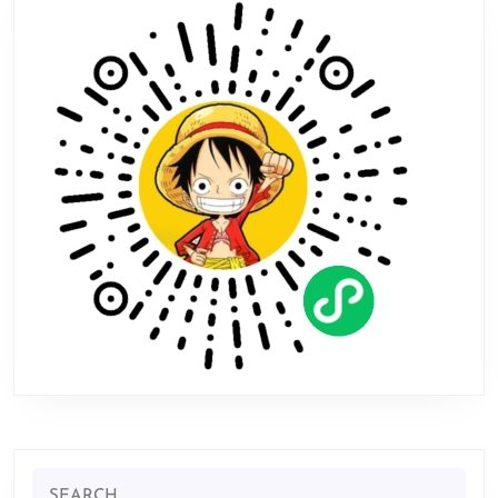
布
媒
体
赞
誉
图
Search