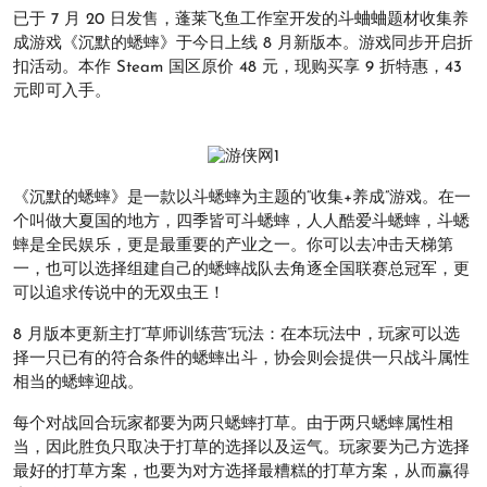
已于 7 月 20 日发售，蓬莱飞鱼工作室开发的斗蛐蛐题材收集养
成游戏《沉默的蟋蟀》于今日上线 8 月新版本。游戏同步开启折
扣活动。本作 Steam 国区原价 48 元，现购买享 9 折特惠，43
元即可入手。
《沉默的蟋蟀》是一款以斗蟋蟀为主题的“收集+养成”游戏。在一
个叫做大夏国的地方，四季皆可斗蟋蟀，人人酷爱斗蟋蟀，斗蟋
蟀是全民娱乐，更是最重要的产业之一。你可以去冲击天梯第
一，也可以选择组建自己的蟋蟀战队去角逐全国联赛总冠军，更
可以追求传说中的无双虫王！
8 月版本更新主打“草师训练营”玩法：在本玩法中，玩家可以选
择一只已有的符合条件的蟋蟀出斗，协会则会提供一只战斗属性
相当的蟋蟀迎战。
每个对战回合玩家都要为两只蟋蟀打草。由于两只蟋蟀属性相
当，因此胜负只取决于打草的选择以及运气。玩家要为己方选择
最好的打草方案，也要为对方选择最糟糕的打草方案，从而赢得