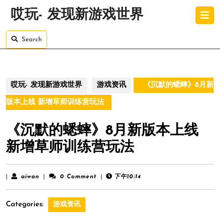
Skip
O
哎玩- 发现新游戏世界
to
B
content
Skip
Search
to
content
哎玩- 发现新游戏世界
游戏资讯
《沉默的蟋蟀》8月新
版本上线 新增草师训练营玩法
《沉默的蟋蟀》8月新版本上线
新增草师训练营玩法
aiwan
|
aiwan
|
0 Comment
|
下午10:14
Categories:
游戏资讯