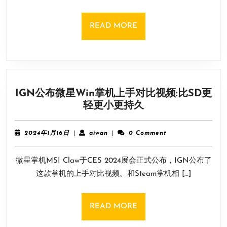
盖
尔
READ
READ MORE
仪
MORE
式》
正
式
上
IGN公布微星Win掌机上手对比视频:比SD更
线
IGN
轻更小更持久
Steam！
公
首
布
发
2024
aiwan
2024年1月16日
|
aiwan
|
0 Comment
微
年
73
1
星
元
微星掌机MSI Claw于CES 2024展会正式公布，IGN公布了
月
Win
16
这款掌机的上手对比视频。和Steam掌机相 […]
掌
日
机
上
READ
READ MORE
手
MORE
对