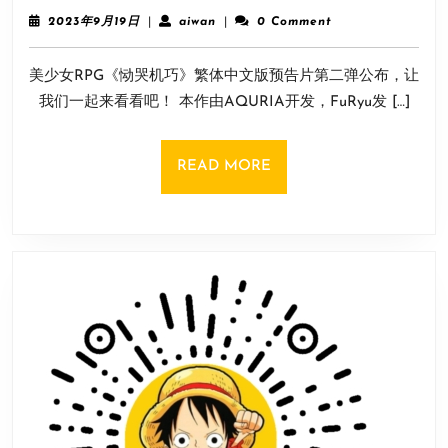
女
新
2023
aiwan
2023年9月19日
|
aiwan
|
0 Comment
RPG
年
DLC《病
9
游
毒
美少女RPG《恸哭机巧》繁体中文版预告片第二弹公布，让
月
戏
式
19
我们一起来看看吧！ 本作由AQURIA开发，FuRyu发 […]
《恸
日
传
哭
播》
机
READ
READ MORE
巧》
MORE
繁
中
版
预
告
片
第
二
弹
赏！