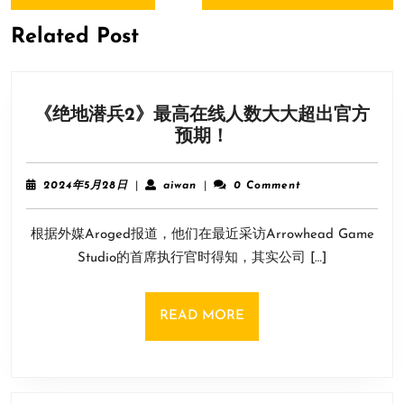
Previous
Next
航
post:
post:
Related Post
《绝地潜兵2》最高在线人数大大超出官方
《绝
预期！
地
潜
2024
aiwan
2024年5月28日
|
aiwan
|
0 Comment
兵
年
5
2》
根据外媒Aroged报道，他们在最近采访Arrowhead Game
月
最
28
Studio的首席执行官时得知，其实公司 […]
高
日
在
线
READ
READ MORE
人
MORE
数
大
大