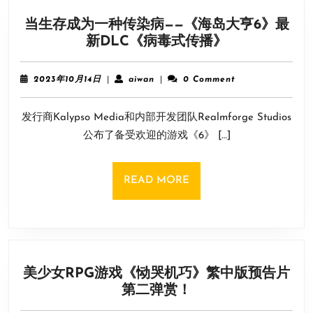
超
当生存成为一种传染病——《海岛大亨6》最
出
当
新DLC《病毒式传播》
官
生
方
存
预
2023
aiwan
2023年10月14日
|
aiwan
|
0 Comment
成
年
期！
10
为
发行商Kalypso Media和内部开发团队Realmforge Studios
月
一
14
公布了备受欢迎的游戏《6》 […]
种
日
传
染
READ
READ MORE
病
MORE
——
《海
岛
大
美少女RPG游戏《恸哭机巧》繁中版预告片
亨
美
第二弹赏！
6》
少
最